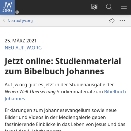
JW.ORG
Anmelden
(öffnet
Websitesprache
Suche
ME
neues
ändern
EI
Neu auf jw.org
Fenster)
25. MÄRZ 2021
NEU AUF JW.ORG
Jetzt online: Studienmaterial
zum Bibelbuch Johannes
Auf jw.org gibt es jetzt in der Studienausgabe der
Neuen-Welt-Übersetzung
Studienmaterial zum
Bibelbuch
Johannes
.
Erklärungen zum Johannesevangelium sowie neue
Bilder und Videos in der Mediengalerie geben
faszinierende Einblicke in das Leben von Jesus und das