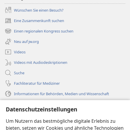
Wünschen Sie einen Besuch?
Eine Zusammenkunft suchen
(öffnet
neues
Einen regionalen Kongress suchen
(öffnet
Fenster)
neues
Neu auf jw.org
Fenster)
Videos
Videos mit Audiodeskriptionen
Suche
Fachliteratur für Mediziner
Informationen für Behörden, Medien und Wissenschaft
Hilfe
Datenschutzeinstellungen
Spenden
Um Nutzern das bestmögliche digitale Erlebnis zu
(öffnet
neues
bieten, setzen wir Cookies und ähnliche Technologien