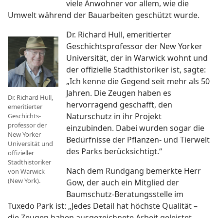
viele Anwohner vor allem, wie die
Umwelt während der Bauarbeiten geschützt wurde.
Dr. Richard Hull, emeritierter
Geschichtsprofessor der New Yorker
Universität, der in Warwick wohnt und
der offizielle Stadthistoriker ist, sagte:
„Ich kenne die Gegend seit mehr als 50
Jahren. Die Zeugen haben es
Dr. Richard Hull,
hervorragend geschafft, den
emeritierter
Naturschutz in ihr Projekt
Geschichts­
professor der
einzubinden. Dabei wurden sogar die
New Yorker
Bedürfnisse der Pflanzen- und Tierwelt
Universität und
des Parks berücksichtigt.“
offizieller
Stadthistoriker
Nach dem Rundgang bemerkte Herr
von Warwick
(New York).
Gow, der auch ein Mitglied der
Baumschutz-Beratungsstelle im
Tuxedo Park ist: „Jedes Detail hat höchste Qualität –
die Zeugen haben ausgezeichnete Arbeit geleistet.