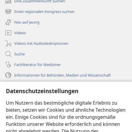
Eine Zusammenkunft suchen
(öffnet
neues
Einen regionalen Kongress suchen
(öffnet
Fenster)
neues
Neu auf jw.org
Fenster)
Videos
Videos mit Audiodeskriptionen
Suche
Fachliteratur für Mediziner
Informationen für Behörden, Medien und Wissenschaft
Hilfe
Datenschutzeinstellungen
Spenden
Um Nutzern das bestmögliche digitale Erlebnis zu
(öffnet
neues
bieten, setzen wir Cookies und ähnliche Technologien
Fenster)
ein. Einige Cookies sind für die ordnungsgemäße
Wachtturm ONLINE-BIBLIOTHEK
(öffnet
Funktion unserer Website erforderlich und können
neues
®
JW Hub
nicht abgelehnt werden. Die Nutzung der
Fenster)