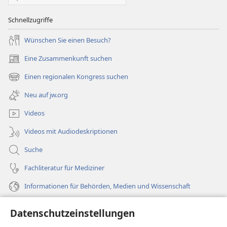
Schnellzugriffe
Wünschen Sie einen Besuch?
Eine Zusammenkunft suchen
(öffnet
neues
Einen regionalen Kongress suchen
(öffnet
Fenster)
neues
Neu auf jw.org
Fenster)
Videos
Videos mit Audiodeskriptionen
Suche
Fachliteratur für Mediziner
Informationen für Behörden, Medien und Wissenschaft
Hilfe
Datenschutzeinstellungen