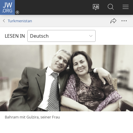
JW.ORG
Anmelden
(öffnet
Websitesprache
Suche
ME
neues
ändern
EI
Turkmenistan
Fenster)
LESEN IN
Bahram mit Gulzira, seiner Frau