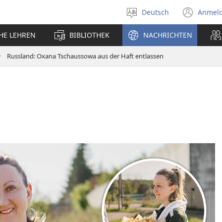
Deutsch
Anmel
Sprache
(öff
auswählen
neu
CHE LEHREN
BIBLIOTHEK
NACHRICHTEN
Fens
Russland: Oxana Tschaussowa aus der Haft entlassen