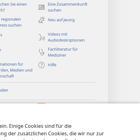
chen Sie einen
Eine Zusammenkunft
(öffnet
ch?
suchen
neues
 regionalen
Neu auf jw.org
Fenster)
ress suchen
Videos mit
os
Audiodeskriptionen
Fachliteratur für
e
Mediziner
mationen für
Hilfe
rden, Medien und
nschaft
nden
htturm ONLINE-
®
JW Hub
(öffnet
LIOTHEK
neues
®
®
Fenster)
ibrary
Watchtower Library
n. Einige Cookies sind für die
 der zusätzlichen Cookies, die wir nur zur