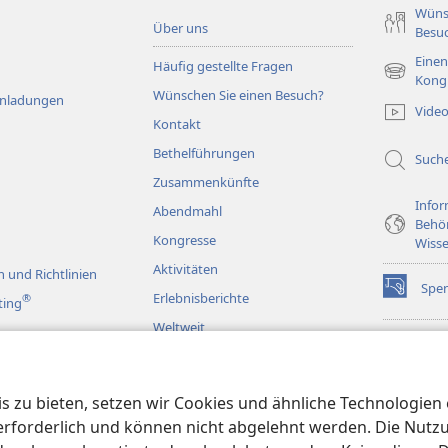
Wüns
Über uns
Besu
Einen
Häufig gestellte Fragen
(öffnet
Kong
Wünschen Sie einen Besuch?
neues
Einladungen
Vide
Fenster)
Kontakt
Bethelführungen
Such
Zusammenkünfte
Infor
Abendmahl
Behö
Kongresse
Wisse
Aktivitäten
 und Richtlinien
Spe
(öffnet
Erlebnisberichte
®
ting
neues
Weltweit
Fenster)
Wac
(öffnet
BIB
neues
rspiele
JW L
Fenster)
 zu bieten, setzen wir Cookies und ähnliche Technologien ei
en
orderlich und können nicht abgelehnt werden. Die Nutzung