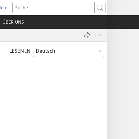
den
net
Suche
es
ÜBER UNS
ter)
LESEN IN