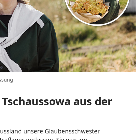
assung
 Tschaussowa aus der
ussland unsere Glaubens­schwester
aflager entlassen. Sie war am