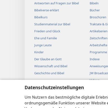
Antworten auf Fragen zur Bibel
Bibeln
Bibelverse erklärt
Bücher
Bibelkurs
Broschüren
Studienmaterial zur Bibel
Traktate & 
Frieden und Glück
Artikelserien
Ehe und Familie
Zeitschriften
Junge Leute
Arbeitshefte
Kinder
Programme
Der Glaube an Gott
Indexe
Wissenschaft und Bibel
Anweisungen
Geschichte und Bibel
JW Broadcas
Videos
Datenschutzeinstellungen
Musik
Biblische Hö
Um Nutzern das bestmögliche digitale Erlebnis
Bibellesung
ordnungsgemäße Funktion unserer Website erf