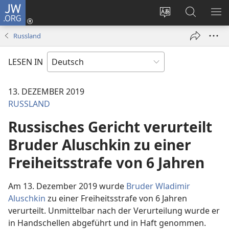
JW.ORG
Anmelden
(öffnet
Websitesprache
Suche
ME
neues
ändern
EI
Russland
Fenster)
LESEN IN
13. DEZEMBER 2019
RUSSLAND
Russisches Gericht verurteilt
Bruder Aluschkin zu einer
Freiheitsstrafe von 6 Jahren
Am 13. Dezember 2019 wurde
Bruder Wladimir
Aluschkin
zu einer Freiheitsstrafe von 6 Jahren
verurteilt. Unmittelbar nach der Verurteilung wurde er
in Handschellen abgeführt und in Haft genommen.