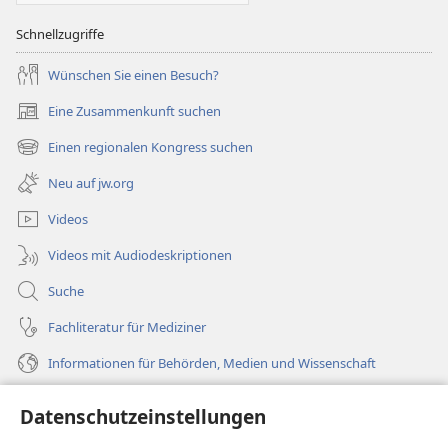
Schnellzugriffe
Wünschen Sie einen Besuch?
Eine Zusammenkunft suchen
(öffnet
neues
Einen regionalen Kongress suchen
(öffnet
Fenster)
neues
Neu auf jw.org
Fenster)
Videos
Videos mit Audiodeskriptionen
Suche
Fachliteratur für Mediziner
Informationen für Behörden, Medien und Wissenschaft
Hilfe
Datenschutzeinstellungen