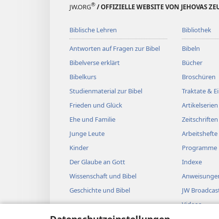
®
JW.ORG
/ OFFIZIELLE WEBSITE VON JEHOVAS Z
Biblische Lehren
Bibliothek
Antworten auf Fragen zur Bibel
Bibeln
Bibelverse erklärt
Bücher
Bibelkurs
Broschüren
Studienmaterial zur Bibel
Traktate & 
Frieden und Glück
Artikelserien
Ehe und Familie
Zeitschriften
Junge Leute
Arbeitshefte
Kinder
Programme
Der Glaube an Gott
Indexe
Wissenschaft und Bibel
Anweisungen
Geschichte und Bibel
JW Broadcas
Videos
Musik