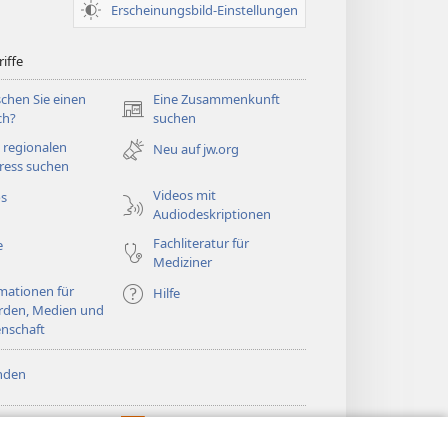
Erscheinungsbild-Einstellungen
iffe
chen Sie einen
Eine Zusammenkunft
(öffnet
ch?
suchen
neues
 regionalen
Neu auf jw.org
Fenster)
ress suchen
Videos mit
os
Audiodeskriptionen
Fachliteratur für
e
Mediziner
mationen für
Hilfe
rden, Medien und
nschaft
nden
htturm ONLINE-
®
JW Hub
(öffnet
LIOTHEK