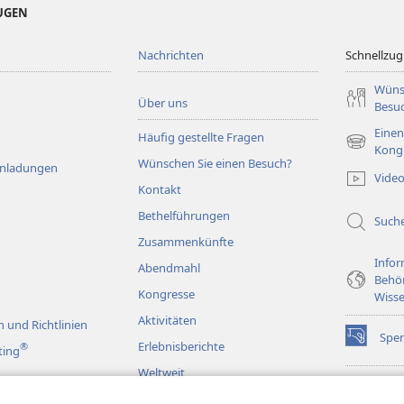
EUGEN
Nachrichten
Schnellzugr
Wüns
Über uns
Besu
Einen
Häufig gestellte Fragen
(öffnet
Kong
Wünschen Sie einen Besuch?
neues
Einladungen
Vide
Fenster)
Kontakt
Bethelführungen
Such
Zusammenkünfte
Infor
Abendmahl
Behö
Kongresse
Wisse
Aktivitäten
 und Richtlinien
Spe
(öffnet
Erlebnisberichte
®
ting
neues
Weltweit
Fenster)
Wac
(öffnet
BIB