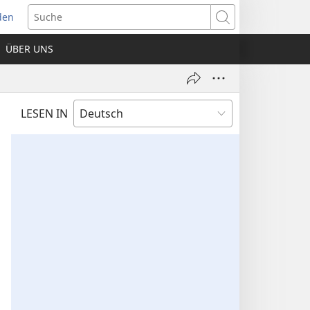
den
net
Suche
es
ÜBER UNS
ter)
LESEN IN