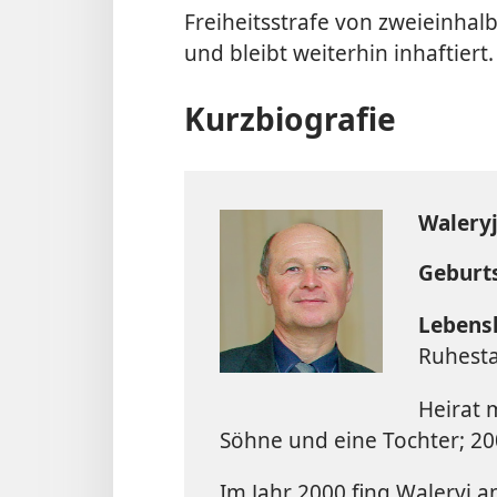
Freiheitsstrafe von zweieinhalb
und bleibt weiterhin inhaftiert.
Kurzbiografie
Waleryj
Geburts
Lebensl
Ruhesta
Heirat 
Söhne und eine Tochter; 20
Im Jahr 2000 fing Waleryj an