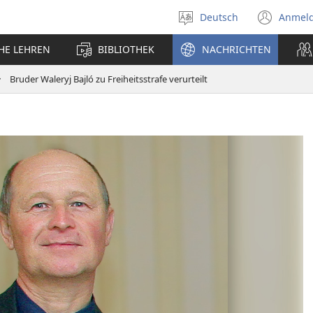
Deutsch
Anmel
Sprache
(öff
auswählen
neu
CHE LEHREN
BIBLIOTHEK
NACHRICHTEN
Fens
Bruder Waleryj Bajló zu Freiheitsstrafe verurteilt