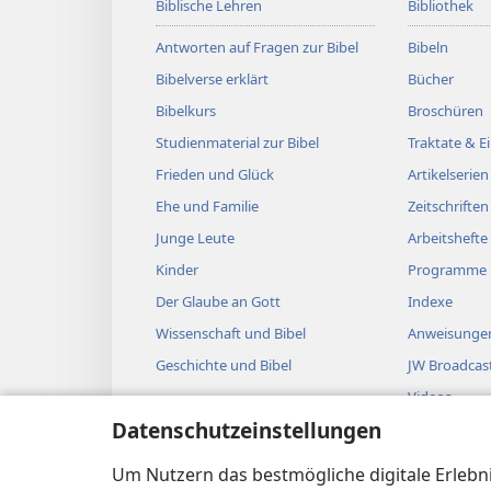
Biblische Lehren
Bibliothek
Antworten auf Fragen zur Bibel
Bibeln
Bibelverse erklärt
Bücher
Bibelkurs
Broschüren
Studienmaterial zur Bibel
Traktate & 
Frieden und Glück
Artikelserien
Ehe und Familie
Zeitschriften
Junge Leute
Arbeitshefte
Kinder
Programme
Der Glaube an Gott
Indexe
Wissenschaft und Bibel
Anweisungen
Geschichte und Bibel
JW Broadcas
Videos
Datenschutzeinstellungen
Musik
Biblische Hö
Um Nutzern das bestmögliche digitale Erlebnis