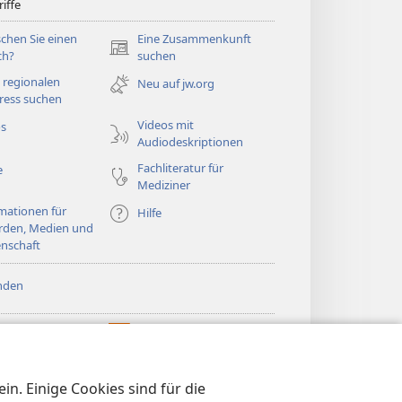
iffe
chen Sie einen
Eine Zusammenkunft
(öffnet
ch?
suchen
neues
 regionalen
Neu auf jw.org
Fenster)
ress suchen
Videos mit
os
Audiodeskriptionen
Fachliteratur für
e
Mediziner
mationen für
Hilfe
rden, Medien und
nschaft
nden
htturm ONLINE-
®
JW Hub
(öffnet
LIOTHEK
neues
®
®
Fenster)
ibrary
Watchtower Library
n. Einige Cookies sind für die