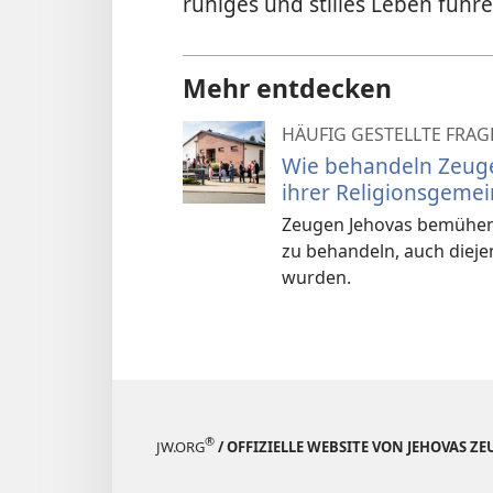
ruhiges und stilles Leben führ
Mehr entdecken
HÄUFIG GESTELLTE FRAG
Wie behandeln Zeugen
ihrer Religionsgeme
Zeugen Jehovas bemühen s
zu behandeln, auch dieje
wurden.
®
JW.ORG
/ OFFIZIELLE WEBSITE VON JEHOVAS Z