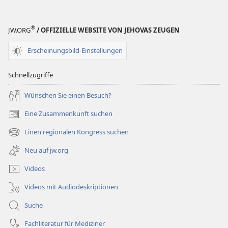
®
JW.ORG
/ OFFIZIELLE WEBSITE VON JEHOVAS ZEUGEN
Erscheinungsbild-Einstellungen
Schnellzugriffe
Wünschen Sie einen Besuch?
Eine Zusammenkunft suchen
(öffnet
neues
Einen regionalen Kongress suchen
(öffnet
Fenster)
neues
Neu auf jw.org
Fenster)
Videos
Videos mit Audiodeskriptionen
Suche
Fachliteratur für Mediziner