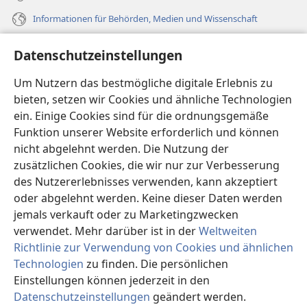
Informationen für Behörden, Medien und Wissenschaft
Hilfe
Datenschutzeinstellungen
Spenden
Um Nutzern das bestmögliche digitale Erlebnis zu
(öffnet
neues
bieten, setzen wir Cookies und ähnliche Technologien
Fenster)
ein. Einige Cookies sind für die ordnungsgemäße
Wachtturm ONLINE-BIBLIOTHEK
(öffnet
Funktion unserer Website erforderlich und können
neues
®
JW Hub
nicht abgelehnt werden. Die Nutzung der
Fenster)
(öffnet
zusätzlichen Cookies, die wir nur zur Verbesserung
neues
®
JW Library
Fenster)
des Nutzererlebnisses verwenden, kann akzeptiert
oder abgelehnt werden. Keine dieser Daten werden
®
Watchtower Library
jemals verkauft oder zu Marketingzwecken
verwendet. Mehr darüber ist in der
Weltweiten
Richtlinie zur Verwendung von Cookies und ähnlichen
Technologien
zu finden. Die persönlichen
Copyright
© 2026 Watch Tower Bible and Tract Society of Pennsylvania.
Einstellungen können jederzeit in den
NUTZUNGSBEDINGUNGEN
|
DATENSCHUTZERKLÄRUNG
|
Datenschutzeinstellungen
geändert werden.
DATENSCHUTZEINSTELLUNGEN