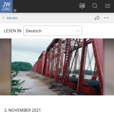
JW.ORG
Anmelden
(öffnet
Websitesprache
Suche
ME
neues
ändern
EI
Mexiko
Fenster)
LESEN IN
3. NOVEMBER 2021