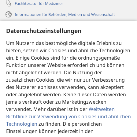
Fachliteratur für Mediziner
Informationen für Behörden, Medien und Wissenschaft
Hilfe
Datenschutzeinstellungen
Spenden
Um Nutzern das bestmögliche digitale Erlebnis zu
(öffnet
neues
bieten, setzen wir Cookies und ähnliche Technologien
Fenster)
ein. Einige Cookies sind für die ordnungsgemäße
Wachtturm ONLINE-BIBLIOTHEK
(öffnet
Funktion unserer Website erforderlich und können
neues
®
JW Hub
nicht abgelehnt werden. Die Nutzung der
Fenster)
(öffnet
zusätzlichen Cookies, die wir nur zur Verbesserung
neues
®
JW Library
Fenster)
des Nutzererlebnisses verwenden, kann akzeptiert
oder abgelehnt werden. Keine dieser Daten werden
®
Watchtower Library
jemals verkauft oder zu Marketingzwecken
verwendet. Mehr darüber ist in der
Weltweiten
Richtlinie zur Verwendung von Cookies und ähnlichen
Technologien
zu finden. Die persönlichen
Copyright
© 2026 Watch Tower Bible and Tract Society of Pennsylvania.
Einstellungen können jederzeit in den
NUTZUNGSBEDINGUNGEN
|
DATENSCHUTZERKLÄRUNG
|