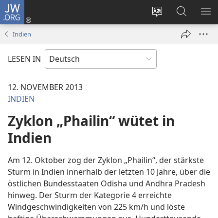
JW.ORG
Anmelden
(öffnet
Websitesprache
Suche
ME
neues
ändern
EI
Indien
Fenster)
LESEN IN
12. NOVEMBER 2013
INDIEN
Zyklon „Phailin“ wütet in
Indien
Am 12. Oktober zog der Zyklon „Phailin“, der stärkste
Sturm in Indien innerhalb der letzten 10 Jahre, über die
östlichen Bundesstaaten Odisha und Andhra Pradesh
hinweg. Der Sturm der Kategorie 4 erreichte
Windgeschwindigkeiten von 225 km/h und löste