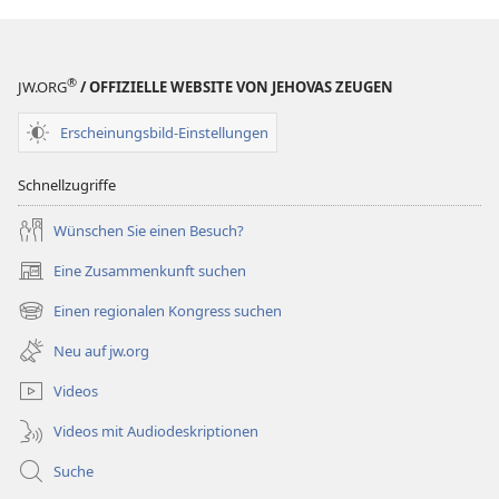
®
JW.ORG
/ OFFIZIELLE WEBSITE VON JEHOVAS ZEUGEN
Erscheinungsbild-Einstellungen
Schnellzugriffe
Wünschen Sie einen Besuch?
Eine Zusammenkunft suchen
(öffnet
neues
Einen regionalen Kongress suchen
(öffnet
Fenster)
neues
Neu auf jw.org
Fenster)
Videos
Videos mit Audiodeskriptionen
Suche