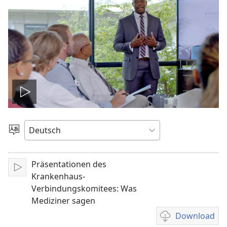
Video
abspielen
Sprache
auswählen
Präsentationen des
Abspielen
Krankenhaus-
Verbindungskomitees: Was
Mediziner sagen
Download
Downloadoption