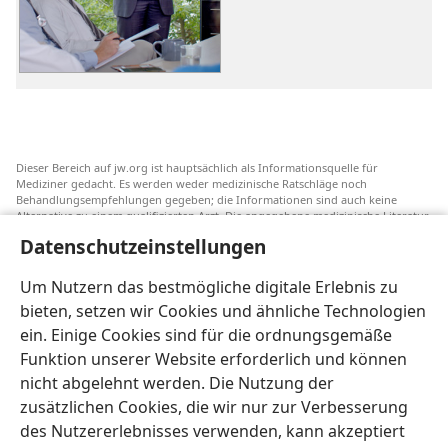
Präsentationen
des
Krankenhaus-
Verbindungskom
Was
Mediziner
sagen
Dieser Bereich auf jw.org ist hauptsächlich als Informationsquelle für
Mediziner gedacht. Es werden weder medizinische Ratschläge noch
Behandlungsempfehlungen gegeben; die Informationen sind auch keine
Alternative zu einem qualifizierten Arzt. Die angegebene medizinische Literatur
ist nicht von Jehovas Zeugen herausgegeben, aber sie weist auf
Datenschutzeinstellungen
Transfusionsalternativen hin, die in Erwägung gezogen werden können. Jeder
Mediziner steht selbst in der Pflicht, seinen Informationsstand aktuell zu
halten, verschiedene Behandlungsmethoden abzuwägen und Patienten dabei
Um Nutzern das bestmögliche digitale Erlebnis zu
zu helfen, eine Behandlung entsprechend ihrer Gesundheit und gemäß ihren
bieten, setzen wir Cookies und ähnliche Technologien
Wünschen, Vorstellungen und Überzeugungen zu wählen. Nicht alle
aufgeführten Strategien sind für alle Patienten angemessen und akzeptabel.
ein. Einige Cookies sind für die ordnungsgemäße
An Patienten: Wenden Sie sich in Gesundheitsfragen immer an einen Arzt.
Funktion unserer Website erforderlich und können
nicht abgelehnt werden. Die Nutzung der
Die Nutzung dieser Website unterliegt den
Nutzungsbedingungen
.
zusätzlichen Cookies, die wir nur zur Verbesserung
des Nutzererlebnisses verwenden, kann akzeptiert