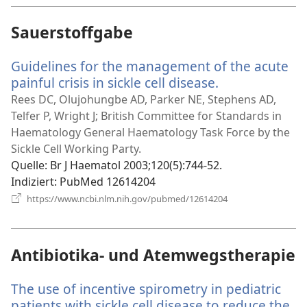
Sauerstoffgabe
Guidelines for the management of the acute
painful crisis in sickle cell disease.
(öffnet
neues
Rees DC, Olujohungbe AD, Parker NE, Stephens AD,
Fenster)
Telfer P, Wright J; British Committee for Standards in
Haematology General Haematology Task Force by the
Sickle Cell Working Party.
Quelle
‎: Br J Haematol 2003;120(5):744-52.
Indiziert
‎: PubMed 12614204
(öffnet
https://www.ncbi.nlm.nih.gov/pubmed/12614204
neues
Fenster)
Antibiotika- und Atemwegstherapie
The use of incentive spirometry in pediatric
patients with sickle cell disease to reduce the