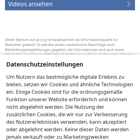
Videos ansehen
Dieser Bereich auf jw.org ist hauptsächlich als Informationsquelle für
Mediziner gedacht. Es werden weder medizinische Ratschläge noch
Behandlungsempfehlungen gegeben; die Informationen sind auch keine
Alternative zu einem qualifizierten Arzt. Die angegebene medizinische Literatur
ist nicht von Jehovas Zeugen herausgegeben, aber sie weist auf
Datenschutzeinstellungen
Transfusionsalternativen hin, die in Erwägung gezogen werden können. Jeder
Mediziner steht selbst in der Pflicht, seinen Informationsstand aktuell zu
halten, verschiedene Behandlungsmethoden abzuwägen und Patienten dabei
Um Nutzern das bestmögliche digitale Erlebnis zu
zu helfen, eine Behandlung entsprechend ihrer Gesundheit und gemäß ihren
bieten, setzen wir Cookies und ähnliche Technologien
Wünschen, Vorstellungen und Überzeugungen zu wählen. Nicht alle
aufgeführten Strategien sind für alle Patienten angemessen und akzeptabel.
ein. Einige Cookies sind für die ordnungsgemäße
An Patienten: Wenden Sie sich in Gesundheitsfragen immer an einen Arzt.
Funktion unserer Website erforderlich und können
nicht abgelehnt werden. Die Nutzung der
Die Nutzung dieser Website unterliegt den
Nutzungsbedingungen
.
zusätzlichen Cookies, die wir nur zur Verbesserung
des Nutzererlebnisses verwenden, kann akzeptiert
oder abgelehnt werden. Keine dieser Daten werden
jemals verkauft oder zu Marketingzwecken
Erscheinungsbild-Einstellungen