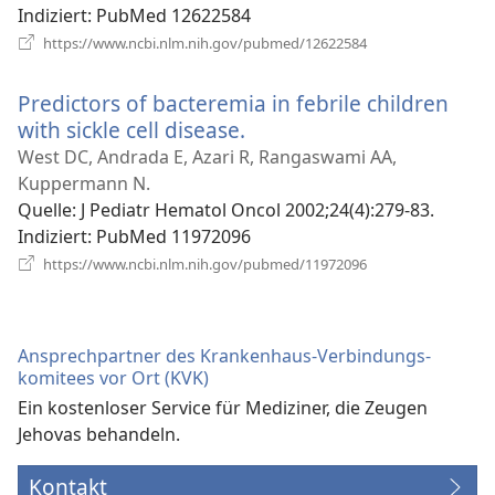
Indiziert
‎: PubMed 12622584
(öffnet
https://www.ncbi.nlm.nih.gov/pubmed/12622584
neues
Fenster)
Predictors of bacteremia in febrile children
with sickle cell disease.
(öffnet
neues
West DC, Andrada E, Azari R, Rangaswami AA,
Fenster)
Kuppermann N.
Quelle
‎: J Pediatr Hematol Oncol 2002;24(4):279-83.
Indiziert
‎: PubMed 11972096
(öffnet
https://www.ncbi.nlm.nih.gov/pubmed/11972096
neues
Fenster)
Ansprechpartner des Krankenhaus-Verbindungs­
komitees vor Ort (KVK)
Ein kostenloser Service für Mediziner, die Zeugen
Jehovas behandeln.
Kontakt