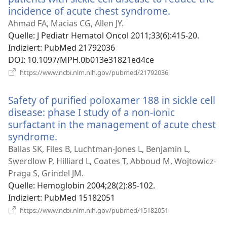
incidence of acute chest syndrome.
(öffnet
neues
Ahmad FA, Macias CG, Allen JY.
Fenster)
Quelle
‎: J Pediatr Hematol Oncol 2011;33(6):415-20.
Indiziert
‎: PubMed 21792036
DOI
‎: 10.1097/MPH.0b013e31821ed4ce
(öffnet
https://www.ncbi.nlm.nih.gov/pubmed/21792036
neues
Fenster)
Safety of purified poloxamer 188 in sickle cell
disease: phase I study of a non-ionic
surfactant in the management of acute chest
syndrome.
(öffnet
neues
Ballas SK, Files B, Luchtman-Jones L, Benjamin L,
Fenster)
Swerdlow P, Hilliard L, Coates T, Abboud M, Wojtowicz-
Praga S, Grindel JM.
Quelle
‎: Hemoglobin 2004;28(2):85-102.
Indiziert
‎: PubMed 15182051
(öffnet
https://www.ncbi.nlm.nih.gov/pubmed/15182051
neues