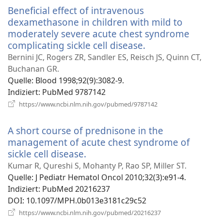
Fenster)
Beneficial effect of intravenous
dexamethasone in children with mild to
moderately severe acute chest syndrome
complicating sickle cell disease.
(öffnet
neues
Bernini JC, Rogers ZR, Sandler ES, Reisch JS, Quinn CT,
Fenster)
Buchanan GR.
Quelle
‎: Blood 1998;92(9):3082-9.
Indiziert
‎: PubMed 9787142
(öffnet
https://www.ncbi.nlm.nih.gov/pubmed/9787142
neues
Fenster)
A short course of prednisone in the
management of acute chest syndrome of
sickle cell disease.
(öffnet
neues
Kumar R, Qureshi S, Mohanty P, Rao SP, Miller ST.
Fenster)
Quelle
‎: J Pediatr Hematol Oncol 2010;32(3):e91-4.
Indiziert
‎: PubMed 20216237
DOI
‎: 10.1097/MPH.0b013e3181c29c52
(öffnet
https://www.ncbi.nlm.nih.gov/pubmed/20216237