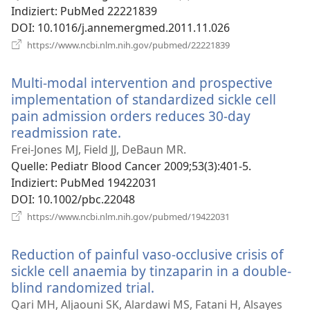
Indiziert
‎: PubMed 22221839
DOI
‎: 10.1016/j.annemergmed.2011.11.026
(öffnet
https://www.ncbi.nlm.nih.gov/pubmed/22221839
neues
Fenster)
Multi-modal intervention and prospective
implementation of standardized sickle cell
pain admission orders reduces 30-day
readmission rate.
(öffnet
neues
Frei-Jones MJ, Field JJ, DeBaun MR.
Fenster)
Quelle
‎: Pediatr Blood Cancer 2009;53(3):401-5.
Indiziert
‎: PubMed 19422031
DOI
‎: 10.1002/pbc.22048
(öffnet
https://www.ncbi.nlm.nih.gov/pubmed/19422031
neues
Fenster)
Reduction of painful vaso-occlusive crisis of
sickle cell anaemia by tinzaparin in a double-
blind randomized trial.
(öffnet
neues
Qari MH, Aljaouni SK, Alardawi MS, Fatani H, Alsayes