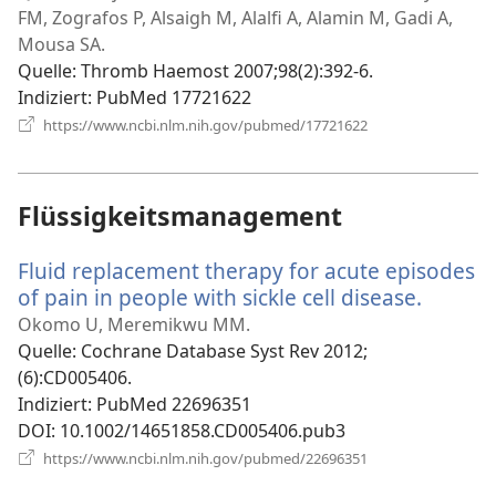
Fenster)
FM, Zografos P, Alsaigh M, Alalfi A, Alamin M, Gadi A,
Mousa SA.
Quelle
‎: Thromb Haemost 2007;98(2):392-6.
Indiziert
‎: PubMed 17721622
(öffnet
https://www.ncbi.nlm.nih.gov/pubmed/17721622
neues
Fenster)
Flüssigkeitsmanagement
Fluid replacement therapy for acute episodes
of pain in people with sickle cell disease.
(öffnet
neues
Okomo U, Meremikwu MM.
Fenster
Quelle
‎: Cochrane Database Syst Rev 2012;
(6):CD005406.
Indiziert
‎: PubMed 22696351
DOI
‎: 10.1002/14651858.CD005406.pub3
(öffnet
https://www.ncbi.nlm.nih.gov/pubmed/22696351
neues
Fenster)