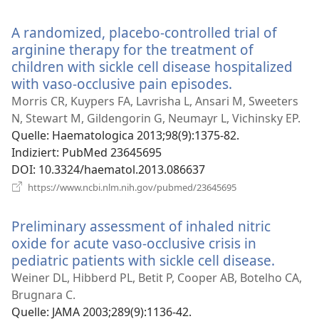
neues
Fenster)
A randomized, placebo-controlled trial of
arginine therapy for the treatment of
children with sickle cell disease hospitalized
with vaso-occlusive pain episodes.
(öffnet
neues
Morris CR, Kuypers FA, Lavrisha L, Ansari M, Sweeters
Fenster)
N, Stewart M, Gildengorin G, Neumayr L, Vichinsky EP.
Quelle
‎: Haematologica 2013;98(9):1375-82.
Indiziert
‎: PubMed 23645695
DOI
‎: 10.3324/haematol.2013.086637
(öffnet
https://www.ncbi.nlm.nih.gov/pubmed/23645695
neues
Fenster)
Preliminary assessment of inhaled nitric
oxide for acute vaso-occlusive crisis in
pediatric patients with sickle cell disease.
(öffnet
neues
Weiner DL, Hibberd PL, Betit P, Cooper AB, Botelho CA,
Fenste
Brugnara C.
Quelle
‎: JAMA 2003;289(9):1136-42.