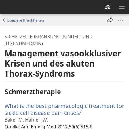
Websites
ME
ändern
EI
Spezielle Krankheiten
SICHELZELLERKRANKUNG (KINDER- UND
JUGENDMEDIZIN)
Management vasookklusiver
Krisen und des akuten
Thorax-Syndroms
Schmerztherapie
What is the best pharmacologic treatment for
sickle cell disease pain crises?
(öffnet
neues
Baker M, Hafner JW.
Fenster)
Quelle
‎: Ann Emerg Med 2012;59(6):515-6.