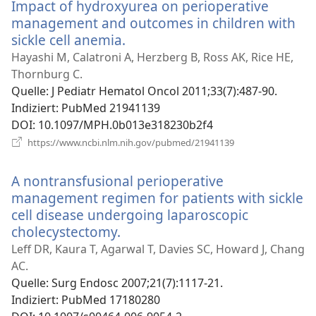
Impact of hydroxyurea on perioperative
management and outcomes in children with
sickle cell anemia.
(öffnet
neues
Hayashi M, Calatroni A, Herzberg B, Ross AK, Rice HE,
Fenster)
Thornburg C.
Quelle
‎: J Pediatr Hematol Oncol 2011;33(7):487-90.
Indiziert
‎: PubMed 21941139
DOI
‎: 10.1097/MPH.0b013e318230b2f4
(öffnet
https://www.ncbi.nlm.nih.gov/pubmed/21941139
neues
Fenster)
A nontransfusional perioperative
management regimen for patients with sickle
cell disease undergoing laparoscopic
cholecystectomy.
(öffnet
neues
Leff DR, Kaura T, Agarwal T, Davies SC, Howard J, Chang
Fenster)
AC.
Quelle
‎: Surg Endosc 2007;21(7):1117-21.
Indiziert
‎: PubMed 17180280