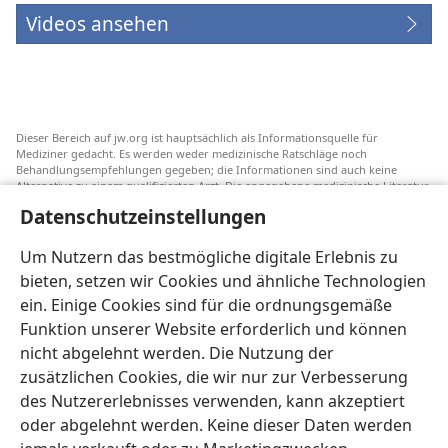
Videos ansehen
Dieser Bereich auf jw.org ist hauptsächlich als Informationsquelle für
Mediziner gedacht. Es werden weder medizinische Ratschläge noch
Behandlungsempfehlungen gegeben; die Informationen sind auch keine
Alternative zu einem qualifizierten Arzt. Die angegebene medizinische Literatur
ist nicht von Jehovas Zeugen herausgegeben, aber sie weist auf
Datenschutzeinstellungen
Transfusionsalternativen hin, die in Erwägung gezogen werden können. Jeder
Mediziner steht selbst in der Pflicht, seinen Informationsstand aktuell zu
halten, verschiedene Behandlungsmethoden abzuwägen und Patienten dabei
Um Nutzern das bestmögliche digitale Erlebnis zu
zu helfen, eine Behandlung entsprechend ihrer Gesundheit und gemäß ihren
bieten, setzen wir Cookies und ähnliche Technologien
Wünschen, Vorstellungen und Überzeugungen zu wählen. Nicht alle
aufgeführten Strategien sind für alle Patienten angemessen und akzeptabel.
ein. Einige Cookies sind für die ordnungsgemäße
An Patienten: Wenden Sie sich in Gesundheitsfragen immer an einen Arzt.
Funktion unserer Website erforderlich und können
nicht abgelehnt werden. Die Nutzung der
Die Nutzung dieser Website unterliegt den
Nutzungsbedingungen
.
zusätzlichen Cookies, die wir nur zur Verbesserung
des Nutzererlebnisses verwenden, kann akzeptiert
oder abgelehnt werden. Keine dieser Daten werden
Erscheinungsbild-Einstellungen