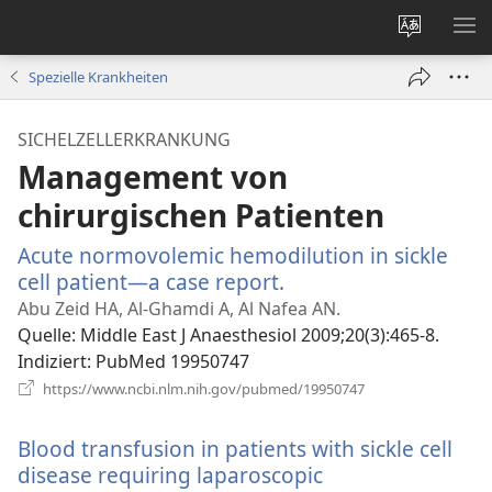
Websites
ME
ändern
EI
Spezielle Krankheiten
SICHELZELLERKRANKUNG
Management von
chirurgischen Patienten
Acute normovolemic hemodilution in sickle
cell patient—a case report.
(öffnet
neues
Abu Zeid HA, Al-Ghamdi A, Al Nafea AN.
Fenster)
Quelle
‎: Middle East J Anaesthesiol 2009;20(3):465-8.
Indiziert
‎: PubMed 19950747
(öffnet
https://www.ncbi.nlm.nih.gov/pubmed/19950747
neues
Fenster)
Blood transfusion in patients with sickle cell
disease requiring laparoscopic