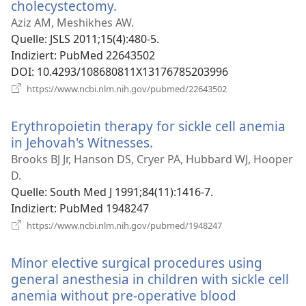
cholecystectomy.
(öffnet
neues
Aziz AM, Meshikhes AW.
Fenster)
Quelle
‎: JSLS 2011;15(4):480-5.
Indiziert
‎: PubMed 22643502
DOI
‎: 10.4293/108680811X13176785203996
(öffnet
https://www.ncbi.nlm.nih.gov/pubmed/22643502
neues
Fenster)
Erythropoietin therapy for sickle cell anemia
in Jehovah's Witnesses.
(öffnet
neues
Brooks BJ Jr, Hanson DS, Cryer PA, Hubbard WJ, Hooper
Fenster)
D.
Quelle
‎: South Med J 1991;84(11):1416-7.
Indiziert
‎: PubMed 1948247
(öffnet
https://www.ncbi.nlm.nih.gov/pubmed/1948247
neues
Fenster)
Minor elective surgical procedures using
general anesthesia in children with sickle cell
anemia without pre-operative blood