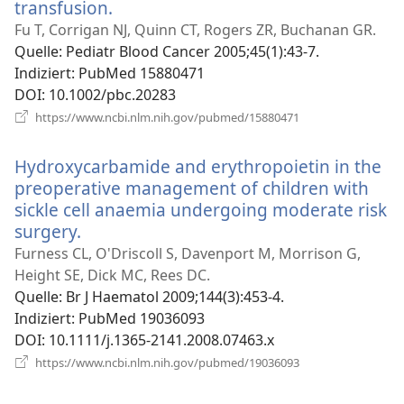
transfusion.
(öffnet
neues
Fu T, Corrigan NJ, Quinn CT, Rogers ZR, Buchanan GR.
Fenster)
Quelle
‎: Pediatr Blood Cancer 2005;45(1):43-7.
Indiziert
‎: PubMed 15880471
DOI
‎: 10.1002/pbc.20283
(öffnet
https://www.ncbi.nlm.nih.gov/pubmed/15880471
neues
Fenster)
Hydroxycarbamide and erythropoietin in the
preoperative management of children with
sickle cell anaemia undergoing moderate risk
surgery.
(öffnet
neues
Furness CL, O'Driscoll S, Davenport M, Morrison G,
Fenster)
Height SE, Dick MC, Rees DC.
Quelle
‎: Br J Haematol 2009;144(3):453-4.
Indiziert
‎: PubMed 19036093
DOI
‎: 10.1111/j.1365-2141.2008.07463.x
(öffnet
https://www.ncbi.nlm.nih.gov/pubmed/19036093
neues
Fenster)