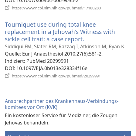
DOI
‎: 10.1007/s00464-006-9054-2
(öffnet
https://www.ncbi.nlm.nih.gov/pubmed/17180280
neues
Fenster)
Tourniquet use during total knee
replacement in a Jehovah's Witness with
sickle cell trait: a case report.
(öffnet
neues
Siddiqui FM, Slater RM, Razzaq I, Atkinson M, Ryan K.
Fenster)
Quelle
‎: Eur J Anaesthesiol 2010;27(6):581-2.
Indiziert
‎: PubMed 20299991
DOI
‎: 10.1097/EJA.0b013e328334f16e
(öffnet
https://www.ncbi.nlm.nih.gov/pubmed/20299991
neues
Fenster)
Ansprechpartner des Krankenhaus-Verbindungs­
komitees vor Ort (KVK)
Ein kostenloser Service für Mediziner, die Zeugen
Jehovas behandeln.