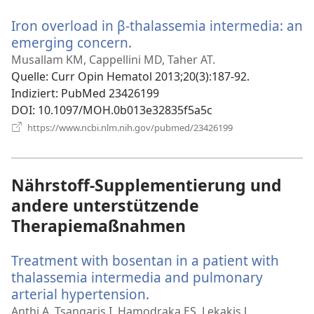
Fenster)
Iron overload in β-thalassemia intermedia: an
emerging concern.
(öffnet
neues
Musallam KM, Cappellini MD, Taher AT.
Fenster)
Quelle
‎: Curr Opin Hematol 2013;20(3):187-92.
Indiziert
‎: PubMed 23426199
DOI
‎: 10.1097/MOH.0b013e32835f5a5c
(öffnet
https://www.ncbi.nlm.nih.gov/pubmed/23426199
neues
Fenster)
Nährstoff-Supplementierung und
andere unterstützende
Therapiemaßnahmen
Treatment with bosentan in a patient with
thalassemia intermedia and pulmonary
arterial hypertension.
(öffnet
neues
Anthi A, Tsangaris I, Hamodraka ES, Lekakis J,