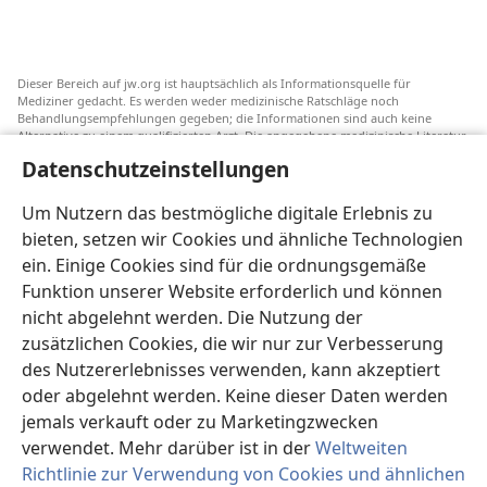
Dieser Bereich auf jw.org ist hauptsächlich als Informationsquelle für
Mediziner gedacht. Es werden weder medizinische Ratschläge noch
Behandlungsempfehlungen gegeben; die Informationen sind auch keine
Alternative zu einem qualifizierten Arzt. Die angegebene medizinische Literatur
ist nicht von Jehovas Zeugen herausgegeben, aber sie weist auf
Datenschutzeinstellungen
Transfusionsalternativen hin, die in Erwägung gezogen werden können. Jeder
Mediziner steht selbst in der Pflicht, seinen Informationsstand aktuell zu
halten, verschiedene Behandlungsmethoden abzuwägen und Patienten dabei
Um Nutzern das bestmögliche digitale Erlebnis zu
zu helfen, eine Behandlung entsprechend ihrer Gesundheit und gemäß ihren
bieten, setzen wir Cookies und ähnliche Technologien
Wünschen, Vorstellungen und Überzeugungen zu wählen. Nicht alle
aufgeführten Strategien sind für alle Patienten angemessen und akzeptabel.
ein. Einige Cookies sind für die ordnungsgemäße
An Patienten: Wenden Sie sich in Gesundheitsfragen immer an einen Arzt.
Funktion unserer Website erforderlich und können
nicht abgelehnt werden. Die Nutzung der
Die Nutzung dieser Website unterliegt den
Nutzungsbedingungen
.
zusätzlichen Cookies, die wir nur zur Verbesserung
des Nutzererlebnisses verwenden, kann akzeptiert
oder abgelehnt werden. Keine dieser Daten werden
jemals verkauft oder zu Marketingzwecken
Erscheinungsbild-Einstellungen
verwendet. Mehr darüber ist in der
Weltweiten
Richtlinie zur Verwendung von Cookies und ähnlichen