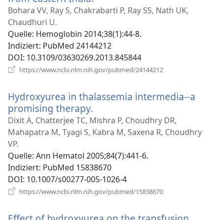
neues
Bohara VV, Ray S, Chakrabarti P, Ray SS, Nath UK,
Fenster)
Chaudhuri U.
Quelle
‎: Hemoglobin 2014;38(1):44-8.
Indiziert
‎: PubMed 24144212
DOI
‎: 10.3109/03630269.2013.845844
(öffnet
https://www.ncbi.nlm.nih.gov/pubmed/24144212
neues
Fenster)
Hydroxyurea in thalassemia intermedia--a
promising therapy.
(öffnet
neues
Dixit A, Chatterjee TC, Mishra P, Choudhry DR,
Fenster)
Mahapatra M, Tyagi S, Kabra M, Saxena R, Choudhry
VP.
Quelle
‎: Ann Hematol 2005;84(7):441-6.
Indiziert
‎: PubMed 15838670
DOI
‎: 10.1007/s00277-005-1026-4
(öffnet
https://www.ncbi.nlm.nih.gov/pubmed/15838670
neues
Fenster)
Effect of hydroxyurea on the transfusion