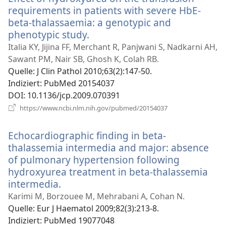
requirements in patients with severe HbE-
beta-thalassaemia: a genotypic and
phenotypic study.
(öffnet
neues
Italia KY, Jijina FF, Merchant R, Panjwani S, Nadkarni AH,
Fenster)
Sawant PM, Nair SB, Ghosh K, Colah RB.
Quelle
‎: J Clin Pathol 2010;63(2):147-50.
Indiziert
‎: PubMed 20154037
DOI
‎: 10.1136/jcp.2009.070391
(öffnet
https://www.ncbi.nlm.nih.gov/pubmed/20154037
neues
Fenster)
Echocardiographic finding in beta-
thalassemia intermedia and major: absence
of pulmonary hypertension following
hydroxyurea treatment in beta-thalassemia
intermedia.
(öffnet
neues
Karimi M, Borzouee M, Mehrabani A, Cohan N.
Fenster)
Quelle
‎: Eur J Haematol 2009;82(3):213-8.
Indiziert
‎: PubMed 19077048