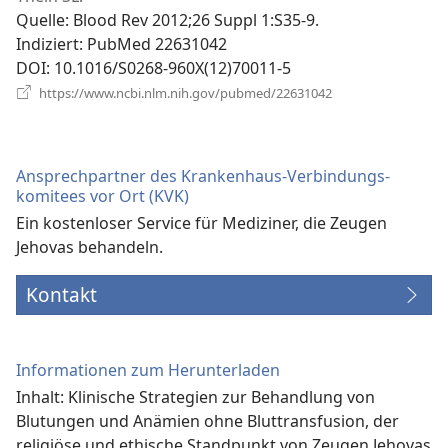
Fenster)
Quelle
‎: Blood Rev 2012;26 Suppl 1:S35-9.
Indiziert
‎: PubMed 22631042
DOI
‎: 10.1016/S0268-960X(12)70011-5
(öffnet
https://www.ncbi.nlm.nih.gov/pubmed/22631042
neues
Fenster)
Ansprechpartner des Krankenhaus-Verbindungs­
komitees vor Ort (KVK)
Ein kostenloser Service für Mediziner, die Zeugen
Jehovas behandeln.
Kontakt
Informationen zum Herunterladen
Inhalt: Klinische Strategien zur Behandlung von
Blutungen und Anämien ohne Bluttransfusion, der
religiöse und ethische Standpunkt von Zeugen Jehovas