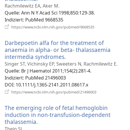
neues
Rachmilewitz EA, Aker M.
Fenster)
Quelle
‎: Ann N Y Acad Sci 1998;850:129-38.
Indiziert
‎: PubMed 9668535
(öffnet
https://www.ncbi.nlm.nih.gov/pubmed/9668535
neues
Fenster)
Darbepoetin alfa for the treatment of
anaemia in alpha- or beta- thalassaemia
intermedia syndromes.
(öffnet
neues
Singer ST, Vichinsky EP, Sweeters N, Rachmilewitz E.
Fenster)
Quelle
‎: Br J Haematol 2011;154(2):281-4.
Indiziert
‎: PubMed 21496003
DOI
‎: 10.1111/j.1365-2141.2011.08617.x
(öffnet
https://www.ncbi.nlm.nih.gov/pubmed/21496003
neues
Fenster)
The emerging role of fetal hemoglobin
induction in non-transfusion-dependent
thalassemia.
(öffnet
neues
Thein SL.