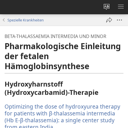
Websites
ME
ändern
EI
Spezielle Krankheiten
BETA-THALASSAEMIA INTERMEDIA UND MINOR
Pharmakologische Einleitung
der fetalen
Hämoglobinsynthese
Hydroxyharnstoff
(Hydroxycarbamid)-Therapie
Optimizing the dose of hydroxyurea therapy
for patients with β-thalassemia intermedia
(Hb E-β-thalassemia): a single center study
from eastern India.
(öffnet