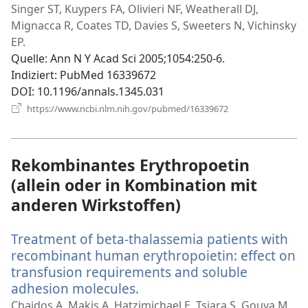
neues
Singer ST, Kuypers FA, Olivieri NF, Weatherall DJ,
Fenster)
Mignacca R, Coates TD, Davies S, Sweeters N, Vichinsky
EP.
Quelle
‎: Ann N Y Acad Sci 2005;1054:250-6.
Indiziert
‎: PubMed 16339672
DOI
‎: 10.1196/annals.1345.031
(öffnet
https://www.ncbi.nlm.nih.gov/pubmed/16339672
neues
Fenster)
Rekombinantes Erythropoetin
(allein oder in Kombination mit
anderen Wirkstoffen)
Treatment of beta-thalassemia patients with
recombinant human erythropoietin: effect on
transfusion requirements and soluble
adhesion molecules.
(öffnet
neues
Chaidos A, Makis A, Hatzimichael E, Tsiara S, Gouva M,