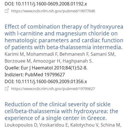
DOI
‎: 10.1111/j.1600-0609.2008.01192.x
(öffnet
https://www.ncbi.nlm.nih.gov/pubmed/19077048
neues
Fenster)
Effect of combination therapy of hydroxyurea
with l-carnitine and magnesium chloride on
hematologic parameters and cardiac function
of patients with beta-thalassemia intermedia.
(ö
n
Karimi M, Mohammadi F, Behmanesh F, Samani SM,
Fe
Borzouee M, Amoozgar H, Haghpanah S.
Quelle
‎: Eur J Haematol 2010;84(1):52-8.
Indiziert
‎: PubMed 19799627
DOI
‎: 10.1111/j.1600-0609.2009.01356.x
(öffnet
https://www.ncbi.nlm.nih.gov/pubmed/19799627
neues
Fenster)
Reduction of the clinical severity of sickle
cell/beta-thalassemia with hydroxyurea: the
experience of a single center in Greece.
(öffnet
neues
Loukopoulos D, Voskaridou E, Kalotychou V, Schina M,