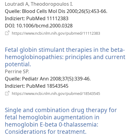
Fenster)
Loutradi A, Theodoropoulos I.
Quelle
‎: Blood Cells Mol Dis 2000;26(5):453-66.
Indiziert
‎: PubMed 11112383
DOI
‎: 10.1006/bcmd.2000.0328
(öffnet
https://www.ncbi.nlm.nih.gov/pubmed/11112383
neues
Fenster)
Fetal globin stimulant therapies in the beta-
hemoglobinopathies: principles and current
potential.
(öffnet
neues
Perrine SP.
Fenster)
Quelle
‎: Pediatr Ann 2008;37(5):339-46.
Indiziert
‎: PubMed 18543545
(öffnet
https://www.ncbi.nlm.nih.gov/pubmed/18543545
neues
Fenster)
Single and combination drug therapy for
fetal hemoglobin augmentation in
hemoglobin E-beta 0-thalassemia:
Considerations for treatment.
(öffnet