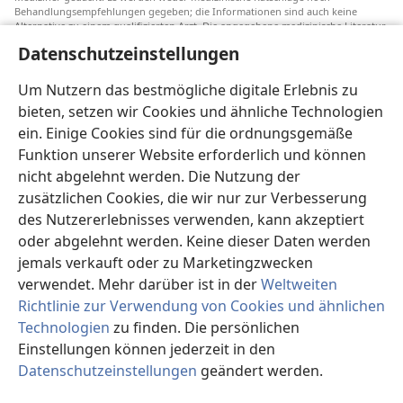
Behandlungsempfehlungen gegeben; die Informationen sind auch keine
Alternative zu einem qualifizierten Arzt. Die angegebene medizinische Literatur
ist nicht von Jehovas Zeugen herausgegeben, aber sie weist auf
Datenschutzeinstellungen
Transfusionsalternativen hin, die in Erwägung gezogen werden können. Jeder
Mediziner steht selbst in der Pflicht, seinen Informationsstand aktuell zu
halten, verschiedene Behandlungsmethoden abzuwägen und Patienten dabei
Um Nutzern das bestmögliche digitale Erlebnis zu
zu helfen, eine Behandlung entsprechend ihrer Gesundheit und gemäß ihren
bieten, setzen wir Cookies und ähnliche Technologien
Wünschen, Vorstellungen und Überzeugungen zu wählen. Nicht alle
aufgeführten Strategien sind für alle Patienten angemessen und akzeptabel.
ein. Einige Cookies sind für die ordnungsgemäße
An Patienten: Wenden Sie sich in Gesundheitsfragen immer an einen Arzt.
Funktion unserer Website erforderlich und können
nicht abgelehnt werden. Die Nutzung der
Die Nutzung dieser Website unterliegt den
Nutzungsbedingungen
.
zusätzlichen Cookies, die wir nur zur Verbesserung
des Nutzererlebnisses verwenden, kann akzeptiert
oder abgelehnt werden. Keine dieser Daten werden
jemals verkauft oder zu Marketingzwecken
Erscheinungsbild-Einstellungen
verwendet. Mehr darüber ist in der
Weltweiten
Richtlinie zur Verwendung von Cookies und ähnlichen
Technologien
zu finden. Die persönlichen
Einstellungen können jederzeit in den
Copyright
© 2026 Watch Tower Bible and Tract Society of Pennsylvania.
NUTZUNGSBEDINGUNGEN
|
DATENSCHUTZERKLÄRUNG
|
Datenschutzeinstellungen
geändert werden.
DATENSCHUTZEINSTELLUNGEN