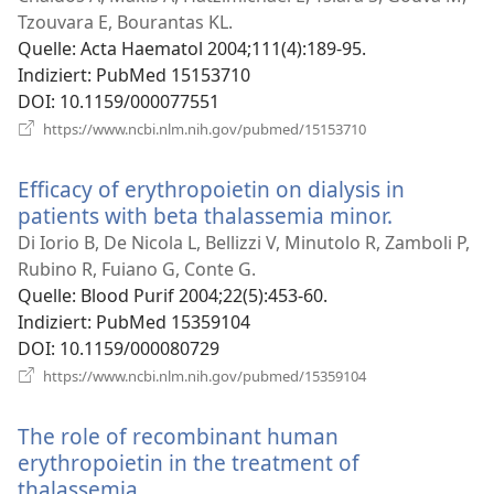
Fenster)
Tzouvara E, Bourantas KL.
Quelle
‎: Acta Haematol 2004;111(4):189-95.
Indiziert
‎: PubMed 15153710
DOI
‎: 10.1159/000077551
(öffnet
https://www.ncbi.nlm.nih.gov/pubmed/15153710
neues
Fenster)
Efficacy of erythropoietin on dialysis in
patients with beta thalassemia minor.
(öffnet
neues
Di Iorio B, De Nicola L, Bellizzi V, Minutolo R, Zamboli P,
Fenster)
Rubino R, Fuiano G, Conte G.
Quelle
‎: Blood Purif 2004;22(5):453-60.
Indiziert
‎: PubMed 15359104
DOI
‎: 10.1159/000080729
(öffnet
https://www.ncbi.nlm.nih.gov/pubmed/15359104
neues
Fenster)
The role of recombinant human
erythropoietin in the treatment of
thalassemia.
(öffnet