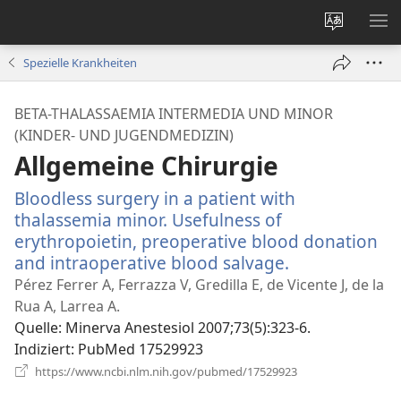
Websites
ME
ändern
EI
Spezielle Krankheiten
BETA-THALASSAEMIA INTERMEDIA UND MINOR
(KINDER- UND JUGENDMEDIZIN)
Allgemeine Chirurgie
Bloodless surgery in a patient with
thalassemia minor. Usefulness of
erythropoietin, preoperative blood donation
and intraoperative blood salvage.
(öffnet
neues
Pérez Ferrer A, Ferrazza V, Gredilla E, de Vicente J, de la
Fenster)
Rua A, Larrea A.
Quelle
‎: Minerva Anestesiol 2007;73(5):323-6.
Indiziert
‎: PubMed 17529923
(öffnet
https://www.ncbi.nlm.nih.gov/pubmed/17529923
neues