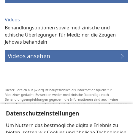
Videos
Behandlungsoptionen sowie medizinische und
ethische Überlegungen für Mediziner, die Zeugen
Jehovas behandeln
Videos ansehen
Dieser Bereich auf jw.org ist hauptsächlich als Informationsquelle für
Mediziner gedacht. Es werden weder medizinische Ratschläge noch
Behandlungsempfehlungen gegeben; die Informationen sind auch keine
Alternative zu einem qualifizierten Arzt. Die angegebene medizinische Literatur
ist nicht von Jehovas Zeugen herausgegeben, aber sie weist auf
Datenschutzeinstellungen
Transfusionsalternativen hin, die in Erwägung gezogen werden können. Jeder
Mediziner steht selbst in der Pflicht, seinen Informationsstand aktuell zu
halten, verschiedene Behandlungsmethoden abzuwägen und Patienten dabei
Um Nutzern das bestmögliche digitale Erlebnis zu
zu helfen, eine Behandlung entsprechend ihrer Gesundheit und gemäß ihren
bieten, setzen wir Cookies und ähnliche Technologien
Wünschen, Vorstellungen und Überzeugungen zu wählen. Nicht alle