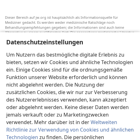
Dieser Bereich auf jw.org ist hauptsächlich als Informationsquelle für
Mediziner gedacht. Es werden weder medizinische Ratschläge noch
Behandlungsempfehlungen gegeben; die Informationen sind auch keine
Alternative zu einem qualifizierten Arzt. Die angegebene medizinische Literatur
ist nicht von Jehovas Zeugen herausgegeben, aber sie weist auf
Datenschutzeinstellungen
Transfusionsalternativen hin, die in Erwägung gezogen werden können. Jeder
Mediziner steht selbst in der Pflicht, seinen Informationsstand aktuell zu
halten, verschiedene Behandlungsmethoden abzuwägen und Patienten dabei
Um Nutzern das bestmögliche digitale Erlebnis zu
zu helfen, eine Behandlung entsprechend ihrer Gesundheit und gemäß ihren
bieten, setzen wir Cookies und ähnliche Technologien
Wünschen, Vorstellungen und Überzeugungen zu wählen. Nicht alle
aufgeführten Strategien sind für alle Patienten angemessen und akzeptabel.
ein. Einige Cookies sind für die ordnungsgemäße
An Patienten: Wenden Sie sich in Gesundheitsfragen immer an einen Arzt.
Funktion unserer Website erforderlich und können
nicht abgelehnt werden. Die Nutzung der
Die Nutzung dieser Website unterliegt den
Nutzungsbedingungen
.
zusätzlichen Cookies, die wir nur zur Verbesserung
des Nutzererlebnisses verwenden, kann akzeptiert
oder abgelehnt werden. Keine dieser Daten werden
jemals verkauft oder zu Marketingzwecken
Erscheinungsbild-Einstellungen
verwendet. Mehr darüber ist in der
Weltweiten
Richtlinie zur Verwendung von Cookies und ähnlichen
Technologien
zu finden. Die persönlichen