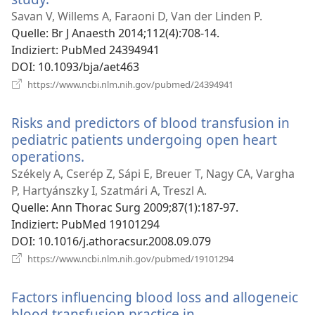
neues
Savan V, Willems A, Faraoni D, Van der Linden P.
Fenster)
Quelle
‎: Br J Anaesth 2014;112(4):708-14.
Indiziert
‎: PubMed 24394941
DOI
‎: 10.1093/bja/aet463
(öffnet
https://www.ncbi.nlm.nih.gov/pubmed/24394941
neues
Fenster)
Risks and predictors of blood transfusion in
pediatric patients undergoing open heart
operations.
(öffnet
neues
Székely A, Cserép Z, Sápi E, Breuer T, Nagy CA, Vargha
Fenster)
P, Hartyánszky I, Szatmári A, Treszl A.
Quelle
‎: Ann Thorac Surg 2009;87(1):187-97.
Indiziert
‎: PubMed 19101294
DOI
‎: 10.1016/j.athoracsur.2008.09.079
(öffnet
https://www.ncbi.nlm.nih.gov/pubmed/19101294
neues
Fenster)
Factors influencing blood loss and allogeneic
blood transfusion practice in