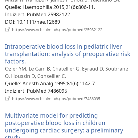
Fenster)
Quelle
‎: Haemophilia 2015;21(6):806-11.
Indiziert
‎: PubMed 25982122
DOI
‎: 10.1111/hae.12689
(öffnet
https://www.ncbi.nlm.nih.gov/pubmed/25982122
neues
Fenster)
Intraoperative blood loss in pediatric liver
transplantation: analysis of preoperative risk
factors.
(öffnet
neues
Ozier YM, Le Cam B, Chatellier G, Eyraud D, Soubrane
Fenster)
O, Houssin D, Conseiller C.
Quelle
‎: Anesth Analg 1995;81(6):1142-7.
Indiziert
‎: PubMed 7486095
(öffnet
https://www.ncbi.nlm.nih.gov/pubmed/7486095
neues
Fenster)
Multivariate model for predicting
postoperative blood loss in children
undergoing cardiac surgery: a preliminary
study.
(öffnet