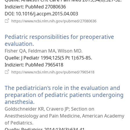
Indiziert
‎: PubMed 27080636
DOI
‎: 10.1016/j.accpm.2015.04.003
(öffnet
https://www.ncbi.nlm.nih.gov/pubmed/27080636
neues
Fenster)
Pediatric responsibilities for preoperative
evaluation.
(öffnet
neues
Fisher QA, Feldman MA, Wilson MD.
Fenster)
Quelle
‎: J Pediatr 1994;125(5 Pt 1):675-85.
Indiziert
‎: PubMed 7965418
(öffnet
https://www.ncbi.nlm.nih.gov/pubmed/7965418
neues
Fenster)
The pediatrician's role in the evaluation and
preparation of pediatric patients undergoing
anesthesia.
(öffnet
neues
Goldschneider KR, Cravero JP; Section on
Fenster)
Anesthesiology and Pain Medicine, American Academy
of Pediatrics.
Quelle
‎: Pediatrics 2014;134(3):634-41.