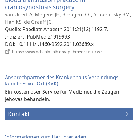
craniosynostosis surgery.
(öffnet
neues
van Uitert A, Megens JH, Breugem CC, Stubenitsky BM,
Fenster)
Han KS, de Graaff JC.
Quelle
‎: Paediatr Anaesth 2011;21(12):1192-7.
Indiziert
‎: PubMed 21919993
DOI
‎: 10.1111/j.1460-9592.2011.03689.x
(öffnet
https://www.ncbi.nlm.nih.gov/pubmed/21919993
neues
Fenster)
Ansprechpartner des Krankenhaus-Verbindungs­
komitees vor Ort (KVK)
Ein kostenloser Service für Mediziner, die Zeugen
Jehovas behandeln.
Kontakt
Informationen zum Herunterladen