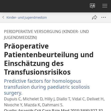
Websites
ME
ändern
EI
Kinder- und Jugendmedizin
PERIOPERATIVE VERSORGUNG (KINDER- UND
JUGENDMEDIZIN)
Präoperative
Patientenbeurteilung und
Einschätzung des
Transfusionsrisikos
Predictive factors for homologous
transfusion during paediatric scoliosis
surgery.
(öffnet
neues
Dupuis C, Michelet D, Hilly J, Diallo T, Vidal C, Delivet H,
Fenster)
Nivoche Y, Mazda K, Dahmani S.
Quelle
‎: Anaesth Crit Care Pain Med 2015;34(6):327-32.