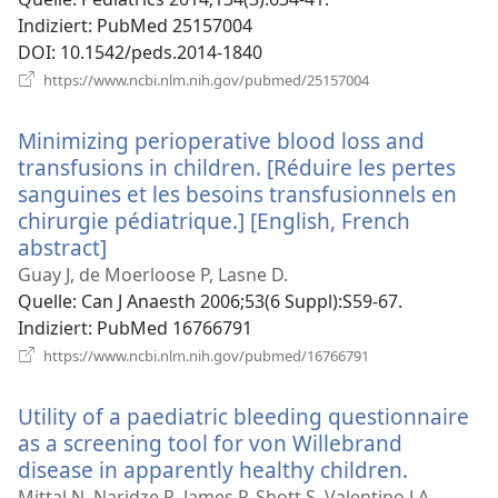
Indiziert
‎: PubMed 25157004
DOI
‎: 10.1542/peds.2014-1840
(öffnet
https://www.ncbi.nlm.nih.gov/pubmed/25157004
neues
Fenster)
Minimizing perioperative blood loss and
transfusions in children. [Réduire les pertes
sanguines et les besoins transfusionnels en
chirurgie pédiatrique.] [English, French
abstract]
(öffnet
neues
Guay J, de Moerloose P, Lasne D.
Fenster)
Quelle
‎: Can J Anaesth 2006;53(6 Suppl):S59-67.
Indiziert
‎: PubMed 16766791
(öffnet
https://www.ncbi.nlm.nih.gov/pubmed/16766791
neues
Fenster)
Utility of a paediatric bleeding questionnaire
as a screening tool for von Willebrand
disease in apparently healthy children.
(öffnet
neues
Mittal N, Naridze R, James P, Shott S, Valentino LA.