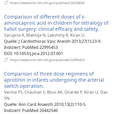
(öffnet
https://www.ncbi.nlm.nih.gov/pubmed/26258658
neues
Fenster)
Comparison of different doses of ε-
aminocaproic acid in children for tetralogy of
Fallot surgery: clinical efficacy and safety.
(öffne
neues
Sarupria A, Makhija N, Lakshmy R, Kiran U.
Fenste
Quelle
‎: J Cardiothorac Vasc Anesth 2013;27(1):23-9.
Indiziert
‎: PubMed 22995453
DOI
‎: 10.1053/j.jvca.2012.07.001
(öffnet
https://www.ncbi.nlm.nih.gov/pubmed/22995453
neues
Fenster)
Comparison of three dose regimens of
aprotinin in infants undergoing the arterial
switch operation.
(öffnet
neues
Verma YS, Chauhan S, Bisoi AK, Gharde P, Kiran U, Das
Fenster)
SN.
Quelle
‎: Ann Card Anaesth 2010;13(2):110-5.
Indiziert
‎: PubMed 20442540