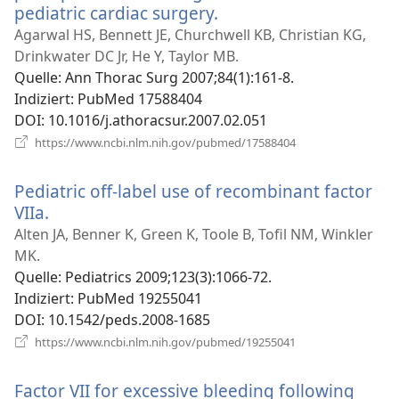
pediatric cardiac surgery.
(öffnet
neues
Agarwal HS, Bennett JE, Churchwell KB, Christian KG,
Fenster)
Drinkwater DC Jr, He Y, Taylor MB.
Quelle
‎: Ann Thorac Surg 2007;84(1):161-8.
Indiziert
‎: PubMed 17588404
DOI
‎: 10.1016/j.athoracsur.2007.02.051
(öffnet
https://www.ncbi.nlm.nih.gov/pubmed/17588404
neues
Fenster)
Pediatric off-label use of recombinant factor
VIIa.
(öffnet
neues
Alten JA, Benner K, Green K, Toole B, Tofil NM, Winkler
Fenster)
MK.
Quelle
‎: Pediatrics 2009;123(3):1066-72.
Indiziert
‎: PubMed 19255041
DOI
‎: 10.1542/peds.2008-1685
(öffnet
https://www.ncbi.nlm.nih.gov/pubmed/19255041
neues
Fenster)
Factor VII for excessive bleeding following