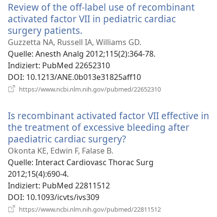
Review of the off-label use of recombinant
activated factor VII in pediatric cardiac
surgery patients.
(öffnet
neues
Guzzetta NA, Russell IA, Williams GD.
Fenster)
Quelle
‎: Anesth Analg 2012;115(2):364-78.
Indiziert
‎: PubMed 22652310
DOI
‎: 10.1213/ANE.0b013e31825aff10
(öffnet
https://www.ncbi.nlm.nih.gov/pubmed/22652310
neues
Fenster)
Is recombinant activated factor VII effective in
the treatment of excessive bleeding after
paediatric cardiac surgery?
(öffnet
neues
Okonta KE, Edwin F, Falase B.
Fenster)
Quelle
‎: Interact Cardiovasc Thorac Surg
2012;15(4):690-4.
Indiziert
‎: PubMed 22811512
DOI
‎: 10.1093/icvts/ivs309
(öffnet
https://www.ncbi.nlm.nih.gov/pubmed/22811512
neues