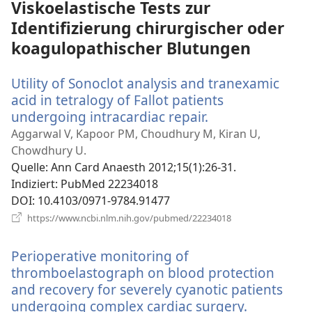
Viskoelastische Tests zur
Identifizierung chirurgischer oder
koagulopathischer Blutungen
Utility of Sonoclot analysis and tranexamic
acid in tetralogy of Fallot patients
undergoing intracardiac repair.
(öffnet
neues
Aggarwal V, Kapoor PM, Choudhury M, Kiran U,
Fenster)
Chowdhury U.
Quelle
‎: Ann Card Anaesth 2012;15(1):26-31.
Indiziert
‎: PubMed 22234018
DOI
‎: 10.4103/0971-9784.91477
(öffnet
https://www.ncbi.nlm.nih.gov/pubmed/22234018
neues
Fenster)
Perioperative monitoring of
thromboelastograph on blood protection
and recovery for severely cyanotic patients
undergoing complex cardiac surgery.
(öffnet