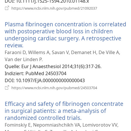
DOI
‎: 10.1111/j.1525-1594.2010.01148.x
(öffnet
https://www.ncbi.nlm.nih.gov/pubmed/21092037
neues
Fenster)
Plasma fibrinogen concentration is correlated
with postoperative blood loss in children
undergoing cardiac surgery. A retrospective
review.
(öffnet
neues
Faraoni D, Willems A, Savan V, Demanet H, De Ville A,
Fenster)
Van der Linden P.
Quelle
‎: Eur J Anaesthesiol 2014;31(6):317-26.
Indiziert
‎: PubMed 24503704
DOI
‎: 10.1097/EJA.0000000000000043
(öffnet
https://www.ncbi.nlm.nih.gov/pubmed/24503704
neues
Fenster)
Efficacy and safety of fibrinogen concentrate
in surgical patients: a meta-analysis of
randomized controlled trials.
(öffnet
neues
Fominskiy E, Nepomniashchikh VA, Lomivorotov VV,