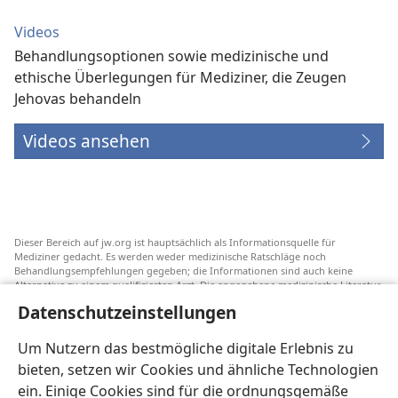
Videos
Behandlungsoptionen sowie medizinische und
ethische Überlegungen für Mediziner, die Zeugen
Jehovas behandeln
Videos ansehen
Dieser Bereich auf jw.org ist hauptsächlich als Informationsquelle für
Mediziner gedacht. Es werden weder medizinische Ratschläge noch
Behandlungsempfehlungen gegeben; die Informationen sind auch keine
Alternative zu einem qualifizierten Arzt. Die angegebene medizinische Literatur
ist nicht von Jehovas Zeugen herausgegeben, aber sie weist auf
Datenschutzeinstellungen
Transfusionsalternativen hin, die in Erwägung gezogen werden können. Jeder
Mediziner steht selbst in der Pflicht, seinen Informationsstand aktuell zu
halten, verschiedene Behandlungsmethoden abzuwägen und Patienten dabei
Um Nutzern das bestmögliche digitale Erlebnis zu
zu helfen, eine Behandlung entsprechend ihrer Gesundheit und gemäß ihren
bieten, setzen wir Cookies und ähnliche Technologien
Wünschen, Vorstellungen und Überzeugungen zu wählen. Nicht alle
aufgeführten Strategien sind für alle Patienten angemessen und akzeptabel.
ein. Einige Cookies sind für die ordnungsgemäße