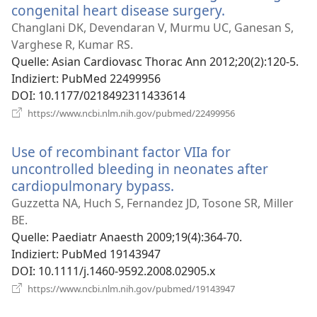
congenital heart disease surgery.
(öffnet
neues
Changlani DK, Devendaran V, Murmu UC, Ganesan S,
Fenster)
Varghese R, Kumar RS.
Quelle
‎: Asian Cardiovasc Thorac Ann 2012;20(2):120-5.
Indiziert
‎: PubMed 22499956
DOI
‎: 10.1177/0218492311433614
(öffnet
https://www.ncbi.nlm.nih.gov/pubmed/22499956
neues
Fenster)
Use of recombinant factor VIIa for
uncontrolled bleeding in neonates after
cardiopulmonary bypass.
(öffnet
neues
Guzzetta NA, Huch S, Fernandez JD, Tosone SR, Miller
Fenster)
BE.
Quelle
‎: Paediatr Anaesth 2009;19(4):364-70.
Indiziert
‎: PubMed 19143947
DOI
‎: 10.1111/j.1460-9592.2008.02905.x
(öffnet
https://www.ncbi.nlm.nih.gov/pubmed/19143947
neues
Fenster)