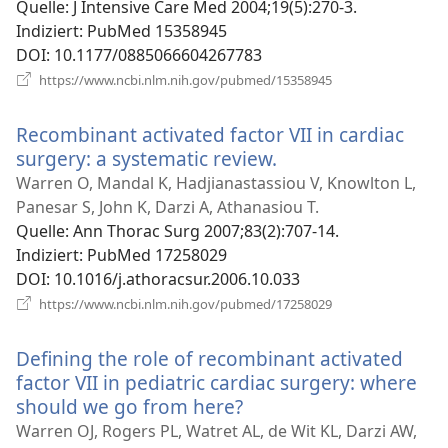
Quelle
‎: J Intensive Care Med 2004;19(5):270-3.
Indiziert
‎: PubMed 15358945
DOI
‎: 10.1177/0885066604267783
(öffnet
https://www.ncbi.nlm.nih.gov/pubmed/15358945
neues
Fenster)
Recombinant activated factor VII in cardiac
surgery: a systematic review.
(öffnet
neues
Warren O, Mandal K, Hadjianastassiou V, Knowlton L,
Fenster)
Panesar S, John K, Darzi A, Athanasiou T.
Quelle
‎: Ann Thorac Surg 2007;83(2):707-14.
Indiziert
‎: PubMed 17258029
DOI
‎: 10.1016/j.athoracsur.2006.10.033
(öffnet
https://www.ncbi.nlm.nih.gov/pubmed/17258029
neues
Fenster)
Defining the role of recombinant activated
factor VII in pediatric cardiac surgery: where
should we go from here?
(öffnet
neues
Warren OJ, Rogers PL, Watret AL, de Wit KL, Darzi AW,