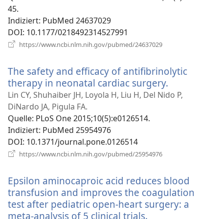
45.
Indiziert
‎: PubMed 24637029
DOI
‎: 10.1177/0218492314527991
(öffnet
https://www.ncbi.nlm.nih.gov/pubmed/24637029
neues
Fenster)
The safety and efficacy of antifibrinolytic
therapy in neonatal cardiac surgery.
(öffnet
neues
Lin CY, Shuhaiber JH, Loyola H, Liu H, Del Nido P,
Fenster)
DiNardo JA, Pigula FA.
Quelle
‎: PLoS One 2015;10(5):e0126514.
Indiziert
‎: PubMed 25954976
DOI
‎: 10.1371/journal.pone.0126514
(öffnet
https://www.ncbi.nlm.nih.gov/pubmed/25954976
neues
Fenster)
Epsilon aminocaproic acid reduces blood
transfusion and improves the coagulation
test after pediatric open-heart surgery: a
meta-analysis of 5 clinical trials.
(öffnet