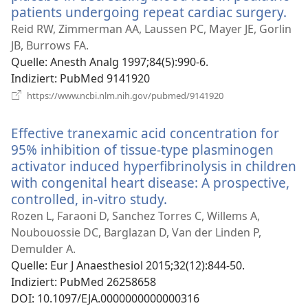
patients undergoing repeat cardiac surgery.
(öf
ne
Reid RW, Zimmerman AA, Laussen PC, Mayer JE, Gorlin
Fen
JB, Burrows FA.
Quelle
‎: Anesth Analg 1997;84(5):990-6.
Indiziert
‎: PubMed 9141920
(öffnet
https://www.ncbi.nlm.nih.gov/pubmed/9141920
neues
Fenster)
Effective tranexamic acid concentration for
95% inhibition of tissue-type plasminogen
activator induced hyperfibrinolysis in children
with congenital heart disease: A prospective,
controlled, in-vitro study.
(öffnet
neues
Rozen L, Faraoni D, Sanchez Torres C, Willems A,
Fenster)
Noubouossie DC, Barglazan D, Van der Linden P,
Demulder A.
Quelle
‎: Eur J Anaesthesiol 2015;32(12):844-50.
Indiziert
‎: PubMed 26258658
DOI
‎: 10.1097/EJA.0000000000000316