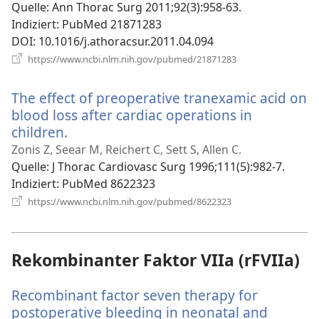
Quelle
‎: Ann Thorac Surg 2011;92(3):958-63.
Indiziert
‎: PubMed 21871283
DOI
‎: 10.1016/j.athoracsur.2011.04.094
(öffnet
https://www.ncbi.nlm.nih.gov/pubmed/21871283
neues
Fenster)
The effect of preoperative tranexamic acid on
blood loss after cardiac operations in
children.
(öffnet
neues
Zonis Z, Seear M, Reichert C, Sett S, Allen C.
Fenster)
Quelle
‎: J Thorac Cardiovasc Surg 1996;111(5):982-7.
Indiziert
‎: PubMed 8622323
(öffnet
https://www.ncbi.nlm.nih.gov/pubmed/8622323
neues
Fenster)
Rekombinanter Faktor VIIa (rFVIIa)
Recombinant factor seven therapy for
postoperative bleeding in neonatal and