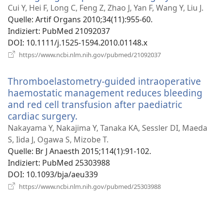
neues
Cui Y, Hei F, Long C, Feng Z, Zhao J, Yan F, Wang Y, Liu J.
Fenster)
Quelle
‎: Artif Organs 2010;34(11):955-60.
Indiziert
‎: PubMed 21092037
DOI
‎: 10.1111/j.1525-1594.2010.01148.x
(öffnet
https://www.ncbi.nlm.nih.gov/pubmed/21092037
neues
Fenster)
Thromboelastometry-guided intraoperative
haemostatic management reduces bleeding
and red cell transfusion after paediatric
cardiac surgery.
(öffnet
neues
Nakayama Y, Nakajima Y, Tanaka KA, Sessler DI, Maeda
Fenster)
S, Iida J, Ogawa S, Mizobe T.
Quelle
‎: Br J Anaesth 2015;114(1):91-102.
Indiziert
‎: PubMed 25303988
DOI
‎: 10.1093/bja/aeu339
(öffnet
https://www.ncbi.nlm.nih.gov/pubmed/25303988
neues
Fenster)