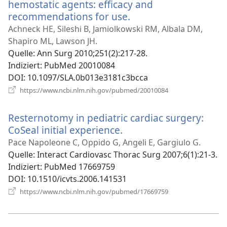
hemostatic agents: efficacy and
recommendations for use.
(öffnet
neues
Achneck HE, Sileshi B, Jamiolkowski RM, Albala DM,
Fenster)
Shapiro ML, Lawson JH.
Quelle
‎: Ann Surg 2010;251(2):217-28.
Indiziert
‎: PubMed 20010084
DOI
‎: 10.1097/SLA.0b013e3181c3bcca
(öffnet
https://www.ncbi.nlm.nih.gov/pubmed/20010084
neues
Fenster)
Resternotomy in pediatric cardiac surgery:
CoSeal initial experience.
(öffnet
neues
Pace Napoleone C, Oppido G, Angeli E, Gargiulo G.
Fenster)
Quelle
‎: Interact Cardiovasc Thorac Surg 2007;6(1):21-3.
Indiziert
‎: PubMed 17669759
DOI
‎: 10.1510/icvts.2006.141531
(öffnet
https://www.ncbi.nlm.nih.gov/pubmed/17669759
neues
Fenster)