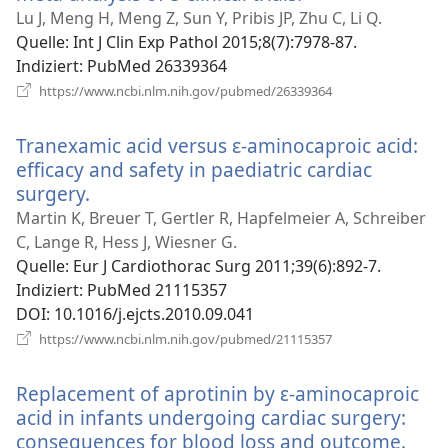
neues
Lu J, Meng H, Meng Z, Sun Y, Pribis JP, Zhu C, Li Q.
Fenster)
Quelle
‎: Int J Clin Exp Pathol 2015;8(7):7978-87.
Indiziert
‎: PubMed 26339364
(öffnet
https://www.ncbi.nlm.nih.gov/pubmed/26339364
neues
Fenster)
Tranexamic acid versus ɛ-aminocaproic acid:
efficacy and safety in paediatric cardiac
surgery.
(öffnet
neues
Martin K, Breuer T, Gertler R, Hapfelmeier A, Schreiber
Fenster)
C, Lange R, Hess J, Wiesner G.
Quelle
‎: Eur J Cardiothorac Surg 2011;39(6):892-7.
Indiziert
‎: PubMed 21115357
DOI
‎: 10.1016/j.ejcts.2010.09.041
(öffnet
https://www.ncbi.nlm.nih.gov/pubmed/21115357
neues
Fenster)
Replacement of aprotinin by ε-aminocaproic
acid in infants undergoing cardiac surgery:
consequences for blood loss and outcome.
(öff