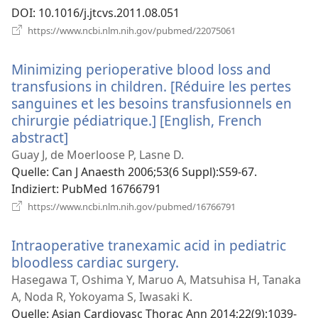
DOI
‎: 10.1016/j.jtcvs.2011.08.051
(öffnet
https://www.ncbi.nlm.nih.gov/pubmed/22075061
neues
Fenster)
Minimizing perioperative blood loss and
transfusions in children. [Réduire les pertes
sanguines et les besoins transfusionnels en
chirurgie pédiatrique.] [English, French
abstract]
(öffnet
neues
Guay J, de Moerloose P, Lasne D.
Fenster)
Quelle
‎: Can J Anaesth 2006;53(6 Suppl):S59-67.
Indiziert
‎: PubMed 16766791
(öffnet
https://www.ncbi.nlm.nih.gov/pubmed/16766791
neues
Fenster)
Intraoperative tranexamic acid in pediatric
bloodless cardiac surgery.
(öffnet
neues
Hasegawa T, Oshima Y, Maruo A, Matsuhisa H, Tanaka
Fenster)
A, Noda R, Yokoyama S, Iwasaki K.
Quelle
‎: Asian Cardiovasc Thorac Ann 2014;22(9):1039-