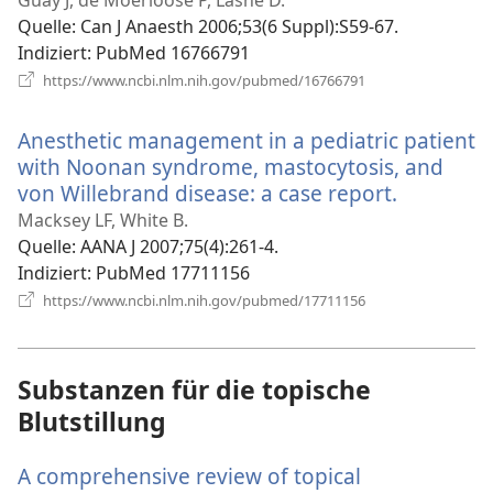
Fenster)
Quelle
‎: Can J Anaesth 2006;53(6 Suppl):S59-67.
Indiziert
‎: PubMed 16766791
(öffnet
https://www.ncbi.nlm.nih.gov/pubmed/16766791
neues
Fenster)
Anesthetic management in a pediatric patient
with Noonan syndrome, mastocytosis, and
von Willebrand disease: a case report.
(öffnet
neues
Macksey LF, White B.
Fenster)
Quelle
‎: AANA J 2007;75(4):261-4.
Indiziert
‎: PubMed 17711156
(öffnet
https://www.ncbi.nlm.nih.gov/pubmed/17711156
neues
Fenster)
Substanzen für die topische
Blutstillung
A comprehensive review of topical