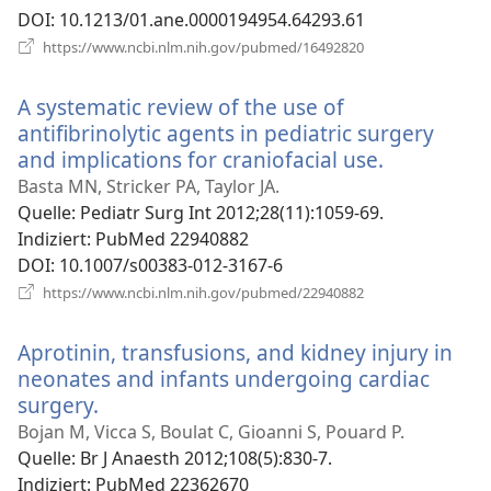
DOI
‎: 10.1213/01.ane.0000194954.64293.61
(öffnet
https://www.ncbi.nlm.nih.gov/pubmed/16492820
neues
Fenster)
A systematic review of the use of
antifibrinolytic agents in pediatric surgery
and implications for craniofacial use.
(öffnet
neues
Basta MN, Stricker PA, Taylor JA.
Fenster)
Quelle
‎: Pediatr Surg Int 2012;28(11):1059-69.
Indiziert
‎: PubMed 22940882
DOI
‎: 10.1007/s00383-012-3167-6
(öffnet
https://www.ncbi.nlm.nih.gov/pubmed/22940882
neues
Fenster)
Aprotinin, transfusions, and kidney injury in
neonates and infants undergoing cardiac
surgery.
(öffnet
neues
Bojan M, Vicca S, Boulat C, Gioanni S, Pouard P.
Fenster)
Quelle
‎: Br J Anaesth 2012;108(5):830-7.
Indiziert
‎: PubMed 22362670