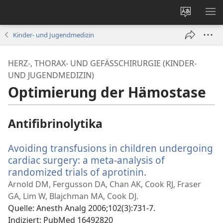
Websites
ME
ändern
EI
Kinder- und Jugendmedizin
HERZ-, THORAX- UND GEFÄSSCHIRURGIE (KINDER- U
ND JUGENDMEDIZIN)
Optimierung der Hämostase
Antifibrinolytika
Avoiding transfusions in children undergoing
cardiac surgery: a meta-analysis of
randomized trials of aprotinin.
(öffnet
neues
Arnold DM, Fergusson DA, Chan AK, Cook RJ, Fraser
Fenster)
GA, Lim W, Blajchman MA, Cook DJ.
Quelle
‎: Anesth Analg 2006;102(3):731-7.
Indiziert
‎: PubMed 16492820