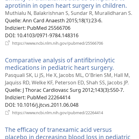
aprotinin in open heart surgery in children.
(öff
neu
Muthialu N, Balakrishnan S, Sundar R, Muralidharan S.
Fens
Quelle
‎: Ann Card Anaesth 2015;18(1):23-6.
Indiziert
‎: PubMed 25566706
DOI
‎: 10.4103/0971-9784.148316
(öffnet
https://www.ncbi.nlm.nih.gov/pubmed/25566706
neues
Fenster)
Comparative analysis of antifibrinolytic
medications in pediatric heart surgery.
(öffnet
neues
Pasquali SK, Li JS, He X, Jacobs ML, O'Brien SM, Hall M,
Fenster)
Jaquiss RD, Welke KF, Peterson ED, Shah SS, Jacobs JP.
Quelle
‎: J Thorac Cardiovasc Surg 2012;143(3):550-7.
Indiziert
‎: PubMed 22264414
DOI
‎: 10.1016/j.jtcvs.2011.06.048
(öffnet
https://www.ncbi.nlm.nih.gov/pubmed/22264414
neues
Fenster)
The efficacy of tranexamic acid versus
placebo in decreasing blood loss in pediatric