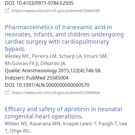
DOI
‎: 10.4103/0971-9784.62935
(öffnet
https://www.ncbi.nlm.nih.gov/pubmed/20442540
neues
Fenster)
Pharmacokinetics of tranexamic acid in
neonates, infants, and children undergoing
cardiac surgery with cardiopulmonary
bypass.
(öffnet
neues
Wesley MC, Pereira LM, Scharp LA, Emani SM,
Fenster)
McGowan FX Jr, DiNardo JA.
Quelle
‎: Anesthesiology 2015;122(4):746-58.
Indiziert
‎: PubMed 25585004
DOI
‎: 10.1097/ALN.0000000000000570
(öffnet
https://www.ncbi.nlm.nih.gov/pubmed/25585004
neues
Fenster)
Efficacy and safety of aprotinin in neonatal
congenital heart operations.
(öffnet
neues
Wilder NS, Kavarana MN, Voepel-Lewis T, Paugh T, Lee
Fenster)
T, Ohye RG.