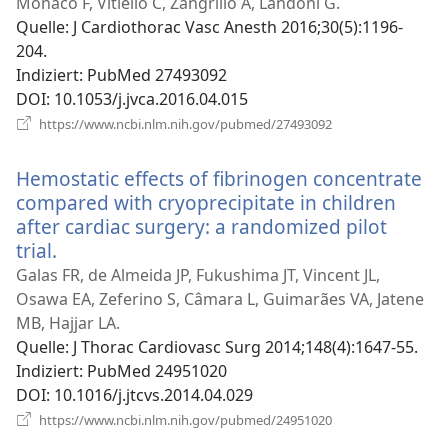
Fenster)
Monaco F, Vitiello C, Zangrillo A, Landoni G.
Quelle
‎: J Cardiothorac Vasc Anesth 2016;30(5):1196-
204.
Indiziert
‎: PubMed 27493092
DOI
‎: 10.1053/j.jvca.2016.04.015
(öffnet
https://www.ncbi.nlm.nih.gov/pubmed/27493092
neues
Fenster)
Hemostatic effects of fibrinogen concentrate
compared with cryoprecipitate in children
after cardiac surgery: a randomized pilot
trial.
(öffnet
neues
Galas FR, de Almeida JP, Fukushima JT, Vincent JL,
Fenster)
Osawa EA, Zeferino S, Câmara L, Guimarães VA, Jatene
MB, Hajjar LA.
Quelle
‎: J Thorac Cardiovasc Surg 2014;148(4):1647-55.
Indiziert
‎: PubMed 24951020
DOI
‎: 10.1016/j.jtcvs.2014.04.029
(öffnet
https://www.ncbi.nlm.nih.gov/pubmed/24951020
neues