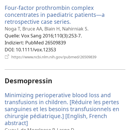
Fenster)
Four-factor prothrombin complex
concentrates in paediatric patients—a
retrospective case series.
(öffnet
neues
Noga T, Bruce AA, Blain H, Nahirniak S.
Fenster)
Quelle
‎: Vox Sang 2016;110(3):253-7.
Indiziert
‎: PubMed 26509839
DOI
‎: 10.1111/vox.12353
(öffnet
https://www.ncbi.nlm.nih.gov/pubmed/26509839
neues
Fenster)
Desmopressin
Minimizing perioperative blood loss and
transfusions in children. [Réduire les pertes
sanguines et les besoins transfusionnels en
chirurgie pédiatrique.] [English, French
abstract]
(öffnet
neues
Guay J, de Moerloose P, Lasne D.