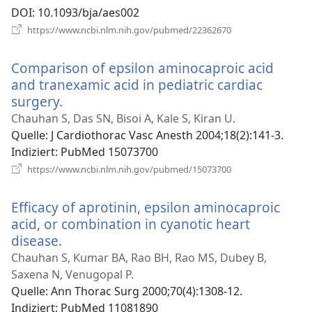
DOI
‎: 10.1093/bja/aes002
(öffnet
https://www.ncbi.nlm.nih.gov/pubmed/22362670
neues
Fenster)
Comparison of epsilon aminocaproic acid
and tranexamic acid in pediatric cardiac
surgery.
(öffnet
neues
Chauhan S, Das SN, Bisoi A, Kale S, Kiran U.
Fenster)
Quelle
‎: J Cardiothorac Vasc Anesth 2004;18(2):141-3.
Indiziert
‎: PubMed 15073700
(öffnet
https://www.ncbi.nlm.nih.gov/pubmed/15073700
neues
Fenster)
Efficacy of aprotinin, epsilon aminocaproic
acid, or combination in cyanotic heart
disease.
(öffnet
neues
Chauhan S, Kumar BA, Rao BH, Rao MS, Dubey B,
Fenster)
Saxena N, Venugopal P.
Quelle
‎: Ann Thorac Surg 2000;70(4):1308-12.
Indiziert
‎: PubMed 11081890