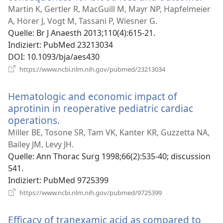
neu
Martin K, Gertler R, MacGuill M, Mayr NP, Hapfelmeier
Fens
A, Hörer J, Vogt M, Tassani P, Wiesner G.
Quelle
‎: Br J Anaesth 2013;110(4):615-21.
Indiziert
‎: PubMed 23213034
DOI
‎: 10.1093/bja/aes430
(öffnet
https://www.ncbi.nlm.nih.gov/pubmed/23213034
neues
Fenster)
Hematologic and economic impact of
aprotinin in reoperative pediatric cardiac
operations.
(öffnet
neues
Miller BE, Tosone SR, Tam VK, Kanter KR, Guzzetta NA,
Fenster)
Bailey JM, Levy JH.
Quelle
‎: Ann Thorac Surg 1998;66(2):535-40; discussion
541.
Indiziert
‎: PubMed 9725399
(öffnet
https://www.ncbi.nlm.nih.gov/pubmed/9725399
neues
Fenster)
Efficacy of tranexamic acid as compared to