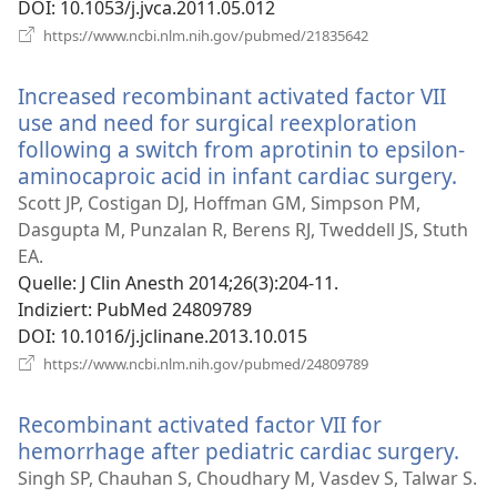
DOI
‎: 10.1053/j.jvca.2011.05.012
(öffnet
https://www.ncbi.nlm.nih.gov/pubmed/21835642
neues
Fenster)
Increased recombinant activated factor VII
use and need for surgical reexploration
following a switch from aprotinin to epsilon-
aminocaproic acid in infant cardiac surgery.
(öff
neu
Scott JP, Costigan DJ, Hoffman GM, Simpson PM,
Fen
Dasgupta M, Punzalan R, Berens RJ, Tweddell JS, Stuth
EA.
Quelle
‎: J Clin Anesth 2014;26(3):204-11.
Indiziert
‎: PubMed 24809789
DOI
‎: 10.1016/j.jclinane.2013.10.015
(öffnet
https://www.ncbi.nlm.nih.gov/pubmed/24809789
neues
Fenster)
Recombinant activated factor VII for
hemorrhage after pediatric cardiac surgery.
(öf
neu
Singh SP, Chauhan S, Choudhary M, Vasdev S, Talwar S.