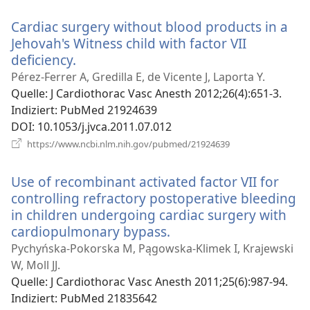
Fenster)
Cardiac surgery without blood products in a
Jehovah's Witness child with factor VII
deficiency.
(öffnet
neues
Pérez-Ferrer A, Gredilla E, de Vicente J, Laporta Y.
Fenster)
Quelle
‎: J Cardiothorac Vasc Anesth 2012;26(4):651-3.
Indiziert
‎: PubMed 21924639
DOI
‎: 10.1053/j.jvca.2011.07.012
(öffnet
https://www.ncbi.nlm.nih.gov/pubmed/21924639
neues
Fenster)
Use of recombinant activated factor VII for
controlling refractory postoperative bleeding
in children undergoing cardiac surgery with
cardiopulmonary bypass.
(öffnet
neues
Pychyńska-Pokorska M, Pągowska-Klimek I, Krajewski
Fenster)
W, Moll JJ.
Quelle
‎: J Cardiothorac Vasc Anesth 2011;25(6):987-94.
Indiziert
‎: PubMed 21835642