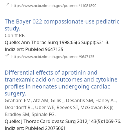
(öffnet
https://www.ncbi.nlm.nih.gov/pubmed/11081890
neues
Fenster)
The Bayer 022 compassionate-use pediatric
study.
(öffnet
neues
Coniff RF.
Fenster)
Quelle
‎: Ann Thorac Surg 1998;65(6 Suppl):S31-3.
Indiziert
‎: PubMed 9647135
(öffnet
https://www.ncbi.nlm.nih.gov/pubmed/9647135
neues
Fenster)
Differential effects of aprotinin and
tranexamic acid on outcomes and cytokine
profiles in neonates undergoing cardiac
surgery.
(öffnet
neues
Graham EM, Atz AM, Gillis J, Desantis SM, Haney AL,
Fenster)
Deardorff RL, Uber WE, Reeves ST, McGowan FX Jr,
Bradley SM, Spinale FG.
Quelle
‎: J Thorac Cardiovasc Surg 2012;143(5):1069-76.
Indiziert
‎: PubMed 22075061