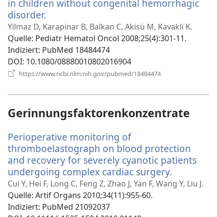
in children without congenital hemorrhagic
disorder.
(öffnet
neues
Yilmaz D, Karapinar B, Balkan C, Akisü M, Kavakli K.
Fenster)
Quelle
‎: Pediatr Hematol Oncol 2008;25(4):301-11.
Indiziert
‎: PubMed 18484474
DOI
‎: 10.1080/08880010802016904
(öffnet
https://www.ncbi.nlm.nih.gov/pubmed/18484474
neues
Fenster)
Gerinnungsfaktorenkonzentrate
Perioperative monitoring of
thromboelastograph on blood protection
and recovery for severely cyanotic patients
undergoing complex cardiac surgery.
(öffnet
neues
Cui Y, Hei F, Long C, Feng Z, Zhao J, Yan F, Wang Y, Liu J.
Fenster)
Quelle
‎: Artif Organs 2010;34(11):955-60.
Indiziert
‎: PubMed 21092037