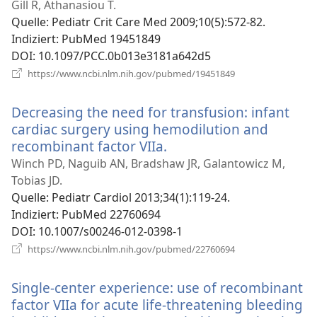
Fenster)
Gill R, Athanasiou T.
Quelle
‎: Pediatr Crit Care Med 2009;10(5):572-82.
Indiziert
‎: PubMed 19451849
DOI
‎: 10.1097/PCC.0b013e3181a642d5
(öffnet
https://www.ncbi.nlm.nih.gov/pubmed/19451849
neues
Fenster)
Decreasing the need for transfusion: infant
cardiac surgery using hemodilution and
recombinant factor VIIa.
(öffnet
neues
Winch PD, Naguib AN, Bradshaw JR, Galantowicz M,
Fenster)
Tobias JD.
Quelle
‎: Pediatr Cardiol 2013;34(1):119-24.
Indiziert
‎: PubMed 22760694
DOI
‎: 10.1007/s00246-012-0398-1
(öffnet
https://www.ncbi.nlm.nih.gov/pubmed/22760694
neues
Fenster)
Single-center experience: use of recombinant
factor VIIa for acute life-threatening bleeding