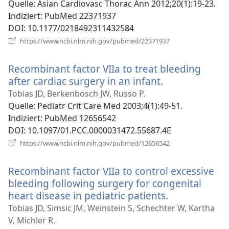
Fen
Quelle
‎: Asian Cardiovasc Thorac Ann 2012;20(1):19-23.
Indiziert
‎: PubMed 22371937
DOI
‎: 10.1177/0218492311432584
(öffnet
https://www.ncbi.nlm.nih.gov/pubmed/22371937
neues
Fenster)
Recombinant factor VIIa to treat bleeding
after cardiac surgery in an infant.
(öffnet
neues
Tobias JD, Berkenbosch JW, Russo P.
Fenster)
Quelle
‎: Pediatr Crit Care Med 2003;4(1):49-51.
Indiziert
‎: PubMed 12656542
DOI
‎: 10.1097/01.PCC.0000031472.55687.4E
(öffnet
https://www.ncbi.nlm.nih.gov/pubmed/12656542
neues
Fenster)
Recombinant factor VIIa to control excessive
bleeding following surgery for congenital
heart disease in pediatric patients.
(öffnet
neues
Tobias JD, Simsic JM, Weinstein S, Schechter W, Kartha
Fenster)
V, Michler R.