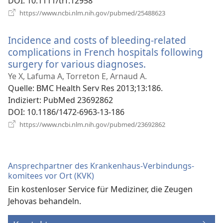
DOI
‎: 10.1111/trf.12958
(öffnet
https://www.ncbi.nlm.nih.gov/pubmed/25488623
neues
Fenster)
Incidence and costs of bleeding-related
complications in French hospitals following
surgery for various diagnoses.
(öffnet
neues
Ye X, Lafuma A, Torreton E, Arnaud A.
Fenster)
Quelle
‎: BMC Health Serv Res 2013;13:186.
Indiziert
‎: PubMed 23692862
DOI
‎: 10.1186/1472-6963-13-186
(öffnet
https://www.ncbi.nlm.nih.gov/pubmed/23692862
neues
Fenster)
Ansprechpartner des Krankenhaus-Verbindungs­
komitees vor Ort (KVK)
Ein kostenloser Service für Mediziner, die Zeugen
Jehovas behandeln.