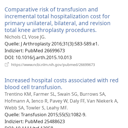
Fenster)
Comparative risk of transfusion and
incremental total hospitalization cost for
primary unilateral, bilateral, and revision
total knee arthroplasty procedures.
(öffnet
neues
Nichols CI, Vose JG.
Fenster)
Quelle
‎: J Arthroplasty 2016;31(3):583-589.e1.
Indiziert
‎: PubMed 26699673
DOI
‎: 10.1016/j.arth.2015.10.013
(öffnet
https://www.ncbi.nlm.nih.gov/pubmed/26699673
neues
Fenster)
Increased hospital costs associated with red
blood cell transfusion.
(öffnet
neues
Trentino KM, Farmer SL, Swain SG, Burrows SA,
Fenster)
Hofmann A, Ienco R, Pavey W, Daly FF, Van Niekerk A,
Webb SA, Towler S, Leahy MF.
Quelle
‎: Transfusion 2015;55(5):1082-9.
Indiziert
‎: PubMed 25488623