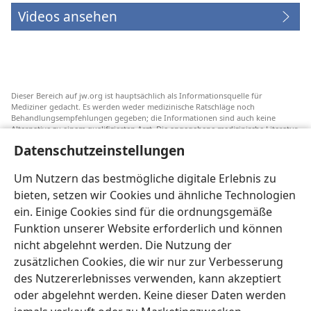
Videos ansehen
Dieser Bereich auf jw.org ist hauptsächlich als Informationsquelle für
Mediziner gedacht. Es werden weder medizinische Ratschläge noch
Behandlungsempfehlungen gegeben; die Informationen sind auch keine
Alternative zu einem qualifizierten Arzt. Die angegebene medizinische Literatur
ist nicht von Jehovas Zeugen herausgegeben, aber sie weist auf
Datenschutzeinstellungen
Transfusionsalternativen hin, die in Erwägung gezogen werden können. Jeder
Mediziner steht selbst in der Pflicht, seinen Informationsstand aktuell zu
halten, verschiedene Behandlungsmethoden abzuwägen und Patienten dabei
Um Nutzern das bestmögliche digitale Erlebnis zu
zu helfen, eine Behandlung entsprechend ihrer Gesundheit und gemäß ihren
bieten, setzen wir Cookies und ähnliche Technologien
Wünschen, Vorstellungen und Überzeugungen zu wählen. Nicht alle
aufgeführten Strategien sind für alle Patienten angemessen und akzeptabel.
ein. Einige Cookies sind für die ordnungsgemäße
An Patienten: Wenden Sie sich in Gesundheitsfragen immer an einen Arzt.
Funktion unserer Website erforderlich und können
nicht abgelehnt werden. Die Nutzung der
Die Nutzung dieser Website unterliegt den
Nutzungsbedingungen
.
zusätzlichen Cookies, die wir nur zur Verbesserung
des Nutzererlebnisses verwenden, kann akzeptiert
oder abgelehnt werden. Keine dieser Daten werden
Erscheinungsbild-Einstellungen