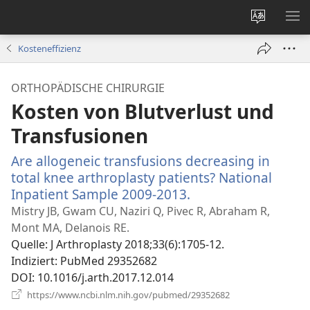
Websites
ME
ändern
EI
Kosteneffizienz
ORTHOPÄDISCHE CHIRURGIE
Kosten von Blutverlust und
Transfusionen
Are allogeneic transfusions decreasing in
total knee arthroplasty patients? National
Inpatient Sample 2009-2013.
(öffnet
neues
Mistry JB, Gwam CU, Naziri Q, Pivec R, Abraham R,
Fenster)
Mont MA, Delanois RE.
Quelle
‎: J Arthroplasty 2018;33(6):1705-12.
Indiziert
‎: PubMed 29352682
DOI
‎: 10.1016/j.arth.2017.12.014
(öffnet
https://www.ncbi.nlm.nih.gov/pubmed/29352682
neues