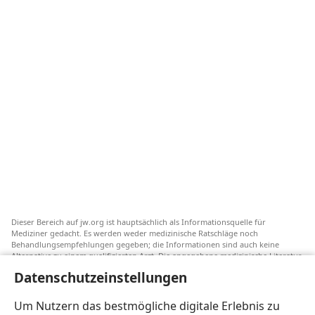
Dieser Bereich auf jw.org ist hauptsächlich als Informationsquelle für
Mediziner gedacht. Es werden weder medizinische Ratschläge noch
Behandlungsempfehlungen gegeben; die Informationen sind auch keine
Alternative zu einem qualifizierten Arzt. Die angegebene medizinische Literatur
ist nicht von Jehovas Zeugen herausgegeben, aber sie weist auf
Datenschutzeinstellungen
Transfusionsalternativen hin, die in Erwägung gezogen werden können. Jeder
Mediziner steht selbst in der Pflicht, seinen Informationsstand aktuell zu
halten, verschiedene Behandlungsmethoden abzuwägen und Patienten dabei
Um Nutzern das bestmögliche digitale Erlebnis zu
zu helfen, eine Behandlung entsprechend ihrer Gesundheit und gemäß ihren