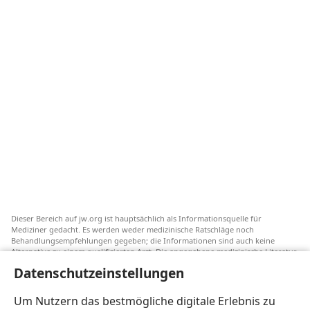
Dieser Bereich auf jw.org ist hauptsächlich als Informationsquelle für
Mediziner gedacht. Es werden weder medizinische Ratschläge noch
Behandlungsempfehlungen gegeben; die Informationen sind auch keine
Alternative zu einem qualifizierten Arzt. Die angegebene medizinische Literatur
ist nicht von Jehovas Zeugen herausgegeben, aber sie weist auf
Datenschutzeinstellungen
Transfusionsalternativen hin, die in Erwägung gezogen werden können. Jeder
Mediziner steht selbst in der Pflicht, seinen Informationsstand aktuell zu
halten, verschiedene Behandlungsmethoden abzuwägen und Patienten dabei
Um Nutzern das bestmögliche digitale Erlebnis zu
zu helfen, eine Behandlung entsprechend ihrer Gesundheit und gemäß ihren