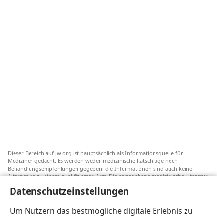
Dieser Bereich auf jw.org ist hauptsächlich als Informationsquelle für
Mediziner gedacht. Es werden weder medizinische Ratschläge noch
Behandlungsempfehlungen gegeben; die Informationen sind auch keine
Alternative zu einem qualifizierten Arzt. Die angegebene medizinische Literatur
ist nicht von Jehovas Zeugen herausgegeben, aber sie weist auf
Datenschutzeinstellungen
Transfusionsalternativen hin, die in Erwägung gezogen werden können. Jeder
Mediziner steht selbst in der Pflicht, seinen Informationsstand aktuell zu
halten, verschiedene Behandlungsmethoden abzuwägen und Patienten dabei
Um Nutzern das bestmögliche digitale Erlebnis zu
zu helfen, eine Behandlung entsprechend ihrer Gesundheit und gemäß ihren