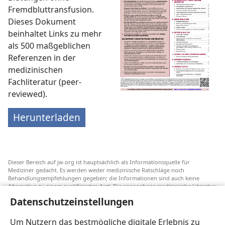
Fremdbluttransfusion.
Dieses Dokument
beinhaltet Links zu mehr
als 500 maßgeblichen
Referenzen in der
medizinischen
Fachliteratur (peer-
reviewed).
Herunterladen
Dieser Bereich auf jw.org ist hauptsächlich als Informationsquelle für
Mediziner gedacht. Es werden weder medizinische Ratschläge noch
Behandlungsempfehlungen gegeben; die Informationen sind auch keine
Alternative zu einem qualifizierten Arzt. Die angegebene medizinische Literatur
ist nicht von Jehovas Zeugen herausgegeben, aber sie weist auf
Datenschutzeinstellungen
Transfusionsalternativen hin, die in Erwägung gezogen werden können. Jeder
Mediziner steht selbst in der Pflicht, seinen Informationsstand aktuell zu
halten, verschiedene Behandlungsmethoden abzuwägen und Patienten dabei
Um Nutzern das bestmögliche digitale Erlebnis zu