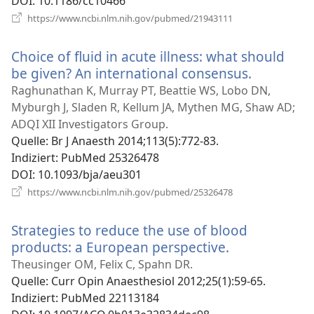
DOI
‎: 10.1186/cc10466
(öffnet
https://www.ncbi.nlm.nih.gov/pubmed/21943111
neues
Fenster)
Choice of fluid in acute illness: what should
be given? An international consensus.
(öffnet
neues
Raghunathan K, Murray PT, Beattie WS, Lobo DN,
Fenster)
Myburgh J, Sladen R, Kellum JA, Mythen MG, Shaw AD;
ADQI XII Investigators Group.
Quelle
‎: Br J Anaesth 2014;113(5):772-83.
Indiziert
‎: PubMed 25326478
DOI
‎: 10.1093/bja/aeu301
(öffnet
https://www.ncbi.nlm.nih.gov/pubmed/25326478
neues
Fenster)
Strategies to reduce the use of blood
products: a European perspective.
(öffnet
neues
Theusinger OM, Felix C, Spahn DR.
Fenster)
Quelle
‎: Curr Opin Anaesthesiol 2012;25(1):59-65.
Indiziert
‎: PubMed 22113184