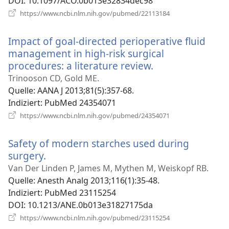
DOI
‎: 10.1097/ACO.0b013e32834dec98
(öffnet
https://www.ncbi.nlm.nih.gov/pubmed/22113184
neues
Fenster)
Impact of goal-directed perioperative fluid
management in high-risk surgical
procedures: a literature review.
(öffnet
neues
Trinooson CD, Gold ME.
Fenster)
Quelle
‎: AANA J 2013;81(5):357-68.
Indiziert
‎: PubMed 24354071
(öffnet
https://www.ncbi.nlm.nih.gov/pubmed/24354071
neues
Fenster)
Safety of modern starches used during
surgery.
(öffnet
neues
Van Der Linden P, James M, Mythen M, Weiskopf RB.
Fenster)
Quelle
‎: Anesth Analg 2013;116(1):35-48.
Indiziert
‎: PubMed 23115254
DOI
‎: 10.1213/ANE.0b013e31827175da
(öffnet
https://www.ncbi.nlm.nih.gov/pubmed/23115254
neues