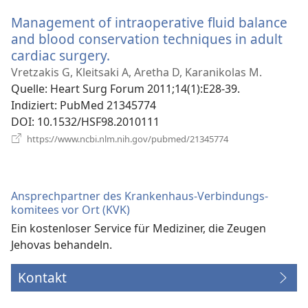
Fenster)
Management of intraoperative fluid balance
and blood conservation techniques in adult
cardiac surgery.
(öffnet
neues
Vretzakis G, Kleitsaki A, Aretha D, Karanikolas M.
Fenster)
Quelle
‎: Heart Surg Forum 2011;14(1):E28-39.
Indiziert
‎: PubMed 21345774
DOI
‎: 10.1532/HSF98.2010111
(öffnet
https://www.ncbi.nlm.nih.gov/pubmed/21345774
neues
Fenster)
Ansprechpartner des Krankenhaus-Verbindungs­
komitees vor Ort (KVK)
Ein kostenloser Service für Mediziner, die Zeugen
Jehovas behandeln.
Kontakt