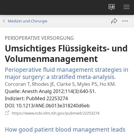
Websites
ME
ändern
EI
Medizin und Chirurgie
PERIOPERATIVE VERSORGUNG
Umsichtiges Flüssigkeits- und
Volumenmanagement
Perioperative fluid management strategies in
major surgery: a stratified meta-analysis.
(öffnet
neues
Corcoran T, Rhodes JE, Clarke S, Myles PS, Ho KM.
Fenste
Quelle
‎: Anesth Analg 2012;114(3):640-51.
Indiziert
‎: PubMed 22253274
DOI
‎: 10.1213/ANE.0b013e318240d6eb
(öffnet
https://www.ncbi.nlm.nih.gov/pubmed/22253274
neues
Fenster)
How good patient blood management leads