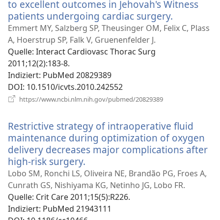
to excellent outcomes in Jehovah's Witness
patients undergoing cardiac surgery.
(öffnet
neues
Emmert MY, Salzberg SP, Theusinger OM, Felix C, Plass
Fenster)
A, Hoerstrup SP, Falk V, Gruenenfelder J.
Quelle
‎: Interact Cardiovasc Thorac Surg
2011;12(2):183-8.
Indiziert
‎: PubMed 20829389
DOI
‎: 10.1510/icvts.2010.242552
(öffnet
https://www.ncbi.nlm.nih.gov/pubmed/20829389
neues
Fenster)
Restrictive strategy of intraoperative fluid
maintenance during optimization of oxygen
delivery decreases major complications after
high-risk surgery.
(öffnet
neues
Lobo SM, Ronchi LS, Oliveira NE, Brandão PG, Froes A,
Fenster)
Cunrath GS, Nishiyama KG, Netinho JG, Lobo FR.
Quelle
‎: Crit Care 2011;15(5):R226.
Indiziert
‎: PubMed 21943111