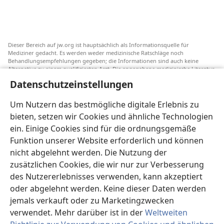
Dieser Bereich auf jw.org ist hauptsächlich als Informationsquelle für
Mediziner gedacht. Es werden weder medizinische Ratschläge noch
Behandlungsempfehlungen gegeben; die Informationen sind auch keine
Alternative zu einem qualifizierten Arzt. Die angegebene medizinische Literatur
ist nicht von Jehovas Zeugen herausgegeben, aber sie weist auf
Datenschutzeinstellungen
Transfusionsalternativen hin, die in Erwägung gezogen werden können. Jeder
Mediziner steht selbst in der Pflicht, seinen Informationsstand aktuell zu
halten, verschiedene Behandlungsmethoden abzuwägen und Patienten dabei
Um Nutzern das bestmögliche digitale Erlebnis zu
zu helfen, eine Behandlung entsprechend ihrer Gesundheit und gemäß ihren
bieten, setzen wir Cookies und ähnliche Technologien
Wünschen, Vorstellungen und Überzeugungen zu wählen. Nicht alle
aufgeführten Strategien sind für alle Patienten angemessen und akzeptabel.
ein. Einige Cookies sind für die ordnungsgemäße
An Patienten: Wenden Sie sich in Gesundheitsfragen immer an einen Arzt.
Funktion unserer Website erforderlich und können
nicht abgelehnt werden. Die Nutzung der
Die Nutzung dieser Website unterliegt den
Nutzungsbedingungen
.
zusätzlichen Cookies, die wir nur zur Verbesserung
des Nutzererlebnisses verwenden, kann akzeptiert
oder abgelehnt werden. Keine dieser Daten werden
jemals verkauft oder zu Marketingzwecken
Erscheinungsbild-Einstellungen
verwendet. Mehr darüber ist in der
Weltweiten