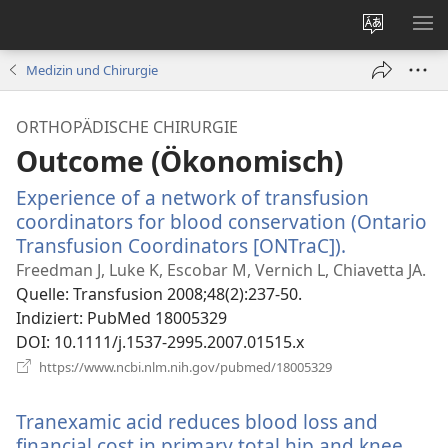
Websites
ME
ändern
EI
Medizin und Chirurgie
ORTHOPÄDISCHE CHIRURGIE
Outcome (Ökonomisch)
Experience of a network of transfusion
coordinators for blood conservation (Ontario
Transfusion Coordinators [ONTraC]).
(öffnet
neues
Freedman J, Luke K, Escobar M, Vernich L, Chiavetta JA.
Fenster)
Quelle
‎: Transfusion 2008;48(2):237-50.
Indiziert
‎: PubMed 18005329
DOI
‎: 10.1111/j.1537-2995.2007.01515.x
(öffnet
https://www.ncbi.nlm.nih.gov/pubmed/18005329
neues
Fenster)
Tranexamic acid reduces blood loss and
financial cost in primary total hip and knee