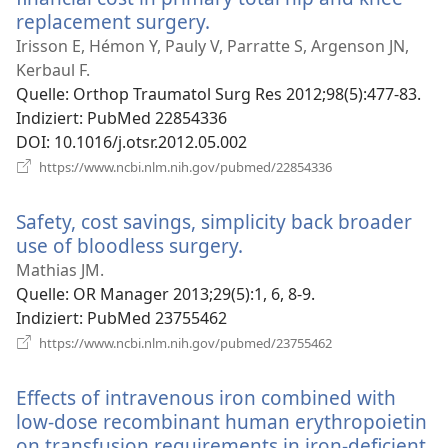
replacement surgery.
(öffnet
neues
Irisson E, Hémon Y, Pauly V, Parratte S, Argenson JN,
Fenster)
Kerbaul F.
Quelle
‎: Orthop Traumatol Surg Res 2012;98(5):477-83.
Indiziert
‎: PubMed 22854336
DOI
‎: 10.1016/j.otsr.2012.05.002
(öffnet
https://www.ncbi.nlm.nih.gov/pubmed/22854336
neues
Fenster)
Safety, cost savings, simplicity back broader
use of bloodless surgery.
(öffnet
neues
Mathias JM.
Fenster)
Quelle
‎: OR Manager 2013;29(5):1, 6, 8-9.
Indiziert
‎: PubMed 23755462
(öffnet
https://www.ncbi.nlm.nih.gov/pubmed/23755462
neues
Fenster)
Effects of intravenous iron combined with
low-dose recombinant human erythropoietin
on transfusion requirements in iron-deficient