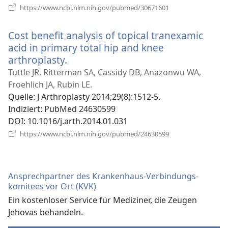
(öffnet
https://www.ncbi.nlm.nih.gov/pubmed/30671601
neues
Fenster)
Cost benefit analysis of topical tranexamic
acid in primary total hip and knee
arthroplasty.
(öffnet
neues
Tuttle JR, Ritterman SA, Cassidy DB, Anazonwu WA,
Fenster)
Froehlich JA, Rubin LE.
Quelle
‎: J Arthroplasty 2014;29(8):1512-5.
Indiziert
‎: PubMed 24630599
DOI
‎: 10.1016/j.arth.2014.01.031
(öffnet
https://www.ncbi.nlm.nih.gov/pubmed/24630599
neues
Fenster)
Ansprechpartner des Krankenhaus-Verbindungs­
komitees vor Ort (KVK)
Ein kostenloser Service für Mediziner, die Zeugen
Jehovas behandeln.