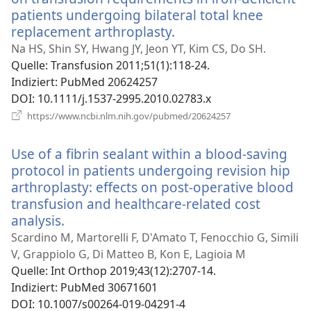
patients undergoing bilateral total knee
replacement arthroplasty.
(öffnet
neues
Na HS, Shin SY, Hwang JY, Jeon YT, Kim CS, Do SH.
Fenster)
Quelle
‎: Transfusion 2011;51(1):118-24.
Indiziert
‎: PubMed 20624257
DOI
‎: 10.1111/j.1537-2995.2010.02783.x
(öffnet
https://www.ncbi.nlm.nih.gov/pubmed/20624257
neues
Fenster)
Use of a fibrin sealant within a blood-saving
protocol in patients undergoing revision hip
arthroplasty: effects on post-operative blood
transfusion and healthcare-related cost
analysis.
(öffnet
neues
Scardino M, Martorelli F, D'Amato T, Fenocchio G, Simili
Fenster)
V, Grappiolo G, Di Matteo B, Kon E, Lagioia M
Quelle
‎: Int Orthop 2019;43(12):2707-14.
Indiziert
‎: PubMed 30671601
DOI
‎: 10.1007/s00264-019-04291-4