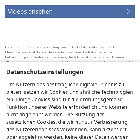
Videos ansehen
Dieser Bereich auf jw.org ist hauptsächlich als Informationsquelle für
Mediziner gedacht. Es werden weder medizinische Ratschläge noch
Behandlungsempfehlungen gegeben; die Informationen sind auch keine
Alternative zu einem qualifizierten Arzt. Die angegebene medizinische Literatur
ist nicht von Jehovas Zeugen herausgegeben, aber sie weist auf
Datenschutzeinstellungen
Transfusionsalternativen hin, die in Erwägung gezogen werden können. Jeder
Mediziner steht selbst in der Pflicht, seinen Informationsstand aktuell zu
halten, verschiedene Behandlungsmethoden abzuwägen und Patienten dabei
Um Nutzern das bestmögliche digitale Erlebnis zu
zu helfen, eine Behandlung entsprechend ihrer Gesundheit und gemäß ihren
bieten, setzen wir Cookies und ähnliche Technologien
Wünschen, Vorstellungen und Überzeugungen zu wählen. Nicht alle
aufgeführten Strategien sind für alle Patienten angemessen und akzeptabel.
ein. Einige Cookies sind für die ordnungsgemäße
An Patienten: Wenden Sie sich in Gesundheitsfragen immer an einen Arzt.
Funktion unserer Website erforderlich und können
nicht abgelehnt werden. Die Nutzung der
Die Nutzung dieser Website unterliegt den
Nutzungsbedingungen
.
zusätzlichen Cookies, die wir nur zur Verbesserung
des Nutzererlebnisses verwenden, kann akzeptiert
oder abgelehnt werden. Keine dieser Daten werden