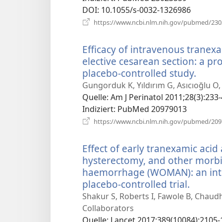
DOI
‎: 10.1055/s-0032-1326986
https://www.ncbi.nlm.nih.gov/pubmed/23
Efficacy of intravenous tranexa
elective cesarean section: a pr
placebo-controlled study.
(öffn
neue
Gungorduk K, Yıldırım G, Asıcıoğlu O
Fenst
Quelle
‎: Am J Perinatol 2011;28(3):233-
Indiziert
‎: PubMed 20979013
https://www.ncbi.nlm.nih.gov/pubmed/20
Effect of early tranexamic acid
hysterectomy, and other morbi
haemorrhage (WOMAN): an inte
placebo-controlled trial.
(öffnet
neues
Shakur S, Roberts I, Fawole B, Chaudh
Fenster
Collaborators
Quelle
‎: Lancet 2017;389(10084):2105-