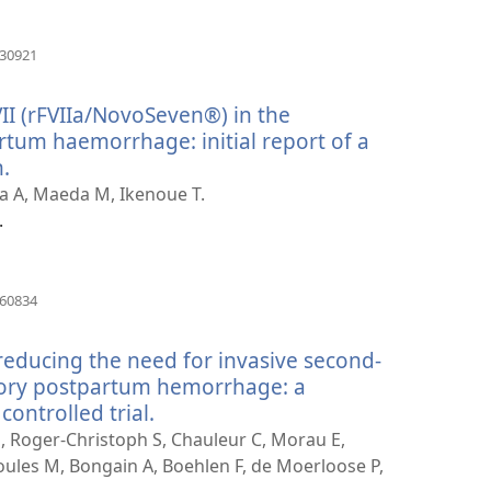
(öffnet
430921
neues
Fenster)
II (rFVIIa/NovoSeven®) in the
um haemorrhage: initial report of a
n.
(öffnet
neues
a A, Maeda M, Ikenoue T.
Fenster)
.
(öffnet
160834
neues
Fenster)
educing the need for invasive second-
ctory postpartum hemorrhage: a
ontrolled trial.
(öffnet
neues
J, Roger-Christoph S, Chauleur C, Morau E,
Fenster)
ules M, Bongain A, Boehlen F, de Moerloose P,