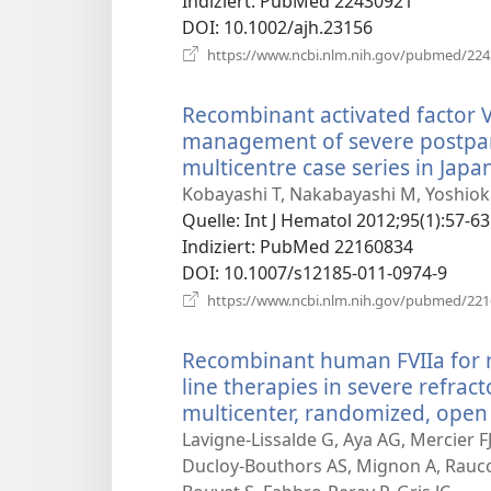
Indiziert
‎: PubMed 22430921
DOI
‎: 10.1002/ajh.23156
https://www.ncbi.nlm.nih.gov/pubmed/22
Recombinant activated factor V
management of severe postpart
multicentre case series in Japa
Kobayashi T, Nakabayashi M, Yoshiok
Quelle
‎: Int J Hematol 2012;95(1):57-63
Indiziert
‎: PubMed 22160834
DOI
‎: 10.1007/s12185-011-0974-9
https://www.ncbi.nlm.nih.gov/pubmed/22
Recombinant human FVIIa for r
line therapies in severe refra
multicenter, randomized, open c
Lavigne-Lissalde G, Aya AG, Mercier F
Ducloy-Bouthors AS, Mignon A, Rauco