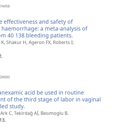
(öffnet
574458
neues
Fenster)
e effectiveness and safety of
re haemorrhage: a meta-analysis of
rom 40 138 bleeding patients.
(öffnet
neues
K, Shakur H, Ageron FX, Roberts I;
Fenster)
2.
(öffnet
126600
neues
Fenster)
ranexamic acid be used in routine
 of the third stage of labor in vaginal
led study.
(öffnet
neues
 Ark C, Tekirdağ Aİ, Besımoglu B.
Fenster)
13.