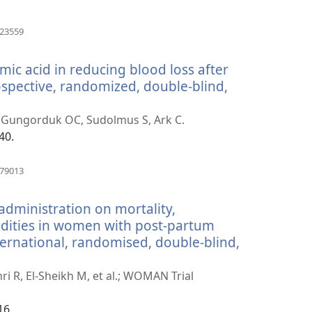
(öffnet
023559
neues
Fenster)
mic acid in reducing blood loss after
ospective, randomized, double-blind,
et
s
, Gungorduk OC, Sudolmus S, Ark C.
er)
40.
(öffnet
979013
neues
Fenster)
 administration on mortality,
dities in women with post-partum
rnational, randomised, double-blind,
ri R, El-Sheikh M, et al.; WOMAN Trial
)
16.