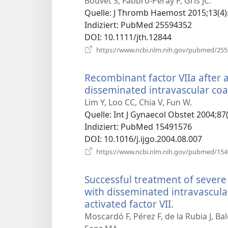
Bouvet S, Fabbro-Peray P, Gris JC.
Quelle
‎: J Thromb Haemost 2015;13(4)
Indiziert
‎: PubMed 25594352
DOI
‎: 10.1111/jth.12844
https://www.ncbi.nlm.nih.gov/pubmed/25
Recombinant factor VIIa after 
disseminated intravascular co
Lim Y, Loo CC, Chia V, Fun W.
Quelle
‎: Int J Gynaecol Obstet 2004;87
Indiziert
‎: PubMed 15491576
DOI
‎: 10.1016/j.ijgo.2004.08.007
https://www.ncbi.nlm.nih.gov/pubmed/15
Successful treatment of severe
with disseminated intravascul
activated factor VII.
(öffnet
neues
Moscardó F, Pérez F, de la Rubia J, Bal