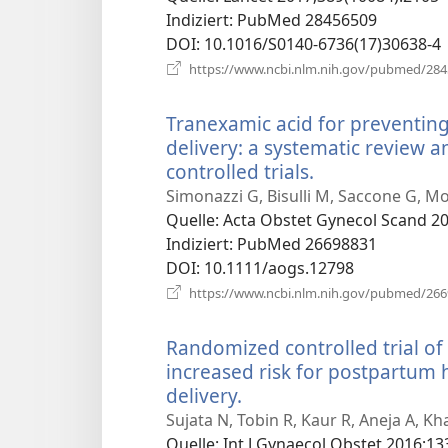
Indiziert
‎: PubMed 28456509
DOI
‎: 10.1016/S0140-6736(17)30638-4
https://www.ncbi.nlm.nih.gov/pubmed/28
Tranexamic acid for preventin
delivery: a systematic review 
controlled trials.
(öffnet
neues
Simonazzi G, Bisulli M, Saccone G, Mo
Fenster)
Quelle
‎: Acta Obstet Gynecol Scand 20
Indiziert
‎: PubMed 26698831
DOI
‎: 10.1111/aogs.12798
https://www.ncbi.nlm.nih.gov/pubmed/26
Randomized controlled trial of
increased risk for postpartu
delivery.
(öffnet
neues
Sujata N, Tobin R, Kaur R, Aneja A, 
Fenster)
Quelle
‎: Int J Gynaecol Obstet 2016;13