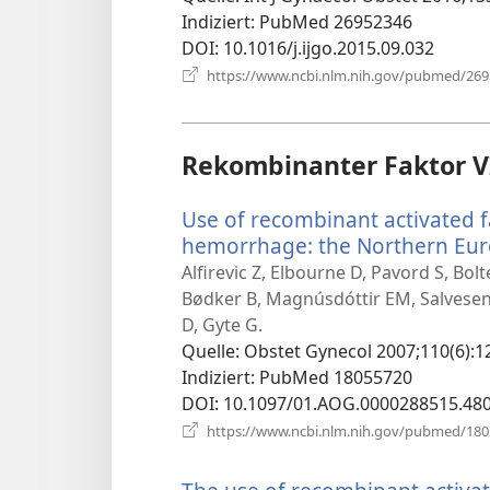
Indiziert
‎: PubMed 26952346
DOI
‎: 10.1016/j.ijgo.2015.09.032
https://www.ncbi.nlm.nih.gov/pubmed/26
Rekombinanter Faktor VI
Use of recombinant activated f
hemorrhage: the Northern Eur
Alfirevic Z, Elbourne D, Pavord S, Bol
Bødker B, Magnúsdóttir EM, Salvesen K
D, Gyte G.
Quelle
‎: Obstet Gynecol 2007;110(6):1
Indiziert
‎: PubMed 18055720
DOI
‎: 10.1097/01.AOG.0000288515.48
https://www.ncbi.nlm.nih.gov/pubmed/18