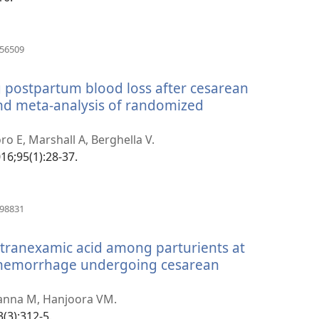
(öffnet
456509
neues
Fenster)
g postpartum blood loss after cesarean
and meta-analysis of randomized
ro E, Marshall A, Berghella V.
16;95(1):28-37.
(öffnet
698831
neues
Fenster)
 tranexamic acid among parturients at
m hemorrhage undergoing cesarean
Khanna M, Hanjoora VM.
3(3):312-5.