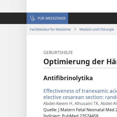
FÜR MEDIZINER
Fachliteratur für Mediziner
Medizin und Chirurgie
GEBURTSHILFE
Optimierung der H
Antifibrinolytika
Effectiveness of tranexamic ac
elective cesarean section: rando
Abdel-Aleem H, Alhusaini TK, Abdel
Quelle
‎: J Matern Fetal Neonatal Med 
Indiziert
‎: PubMed 23574458