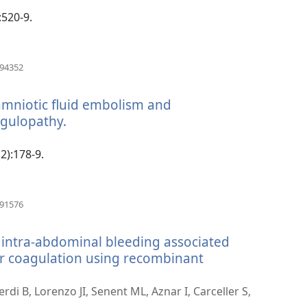
:520-9.
(öffnet
594352
neues
Fenster)
amniotic fluid embolism and
agulopathy.
(öffnet
neues
Fenster)
(2):178-9.
(öffnet
491576
neues
Fenster)
 intra-abdominal bleeding associated
ar coagulation using recombinant
erdi B, Lorenzo JI, Senent ML, Aznar I, Carceller S,