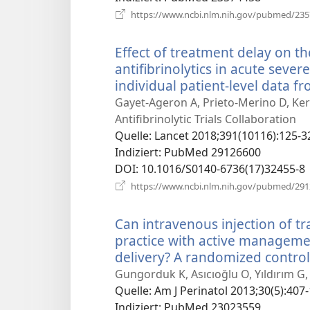
https://www.ncbi.nlm.nih.gov/pubmed/23
Effect of treatment delay on th
antifibrinolytics in acute seve
individual patient-level data f
Gayet-Ageron A, Prieto-Merino D, Ker 
Antifibrinolytic Trials Collaboration
Quelle
‎: Lancet 2018;391(10116):125-3
Indiziert
‎: PubMed 29126600
DOI
‎: 10.1016/S0140-6736(17)32455-8
https://www.ncbi.nlm.nih.gov/pubmed/29
Can intravenous injection of t
practice with active management
delivery? A randomized control
Gungorduk K, Asıcıoğlu O, Yıldırım G,
Quelle
‎: Am J Perinatol 2013;30(5):407-
Indiziert
‎: PubMed 23023559