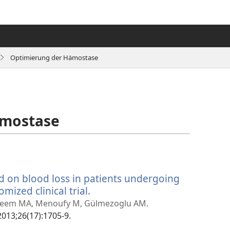
Optimierung der Hämostase
ämostase
id on blood loss in patients undergoing
mized clinical trial.
(öffnet
neues
-Aleem MA, Menoufy M, Gülmezoglu AM.
Fenster)
2013;26(17):1705-9.