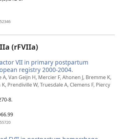
(öffnet
952346
neues
Fenster)
Ia (rFVIIa)
actor VII in primary postpartum
opean registry 2000-2004.
(öffnet
neues
te A, Van Geijn H, Mercier F, Ahonen J, Bremme K,
Fenster)
, Prendiville W, Truesdale A, Clemens F, Piercy
270-8.
066.99
(öffnet
055720
neues
Fenster)