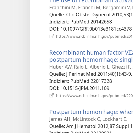
The use of recombinant activa
Franchini M, Franchi M, Bergamini V,
Quelle
‎: Clin Obstet Gynecol 2010;53(1
Indiziert
‎: PubMed 20142658
DOI
‎: 10.1097/GRF.0b013e3181cc4378
https://www.ncbi.nlm.nih.gov/pubmed/20
Recombinant human factor VIIa
postpartum hemorrhage: single
Huber AW, Raio L, Alberio L, Ghezzi F,
Quelle
‎: J Perinat Med 2011;40(1):43-9.
Indiziert
‎: PubMed 22017328
DOI
‎: 10.1515/JPM.2011.109
https://www.ncbi.nlm.nih.gov/pubmed/22
Postpartum hemorrhage: when u
James AH, McLintock C, Lockhart E.
Quelle
‎: Am J Hematol 2012;87 Suppl 1