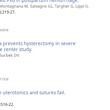
ted FVII in postpartum hemorrhage.
(öffnet
neues
 Montagnana M, Salvagno GL, Targher G, Lippi G.
Fenster)
):219-27.
(öffnet
142658
neues
Fenster)
 prevents hysterectomy in severe
 center study.
(öffnet
neues
 Surbek DV.
Fenster)
(öffnet
017328
neues
Fenster)
terotonics and sutures fail.
(öffnet
neues
Fenster)
:S16-22.