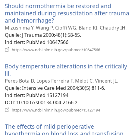
Should normothermia be restored and
maintained during resuscitation after trauma
and hemorrhage?
(öffnet
neues
Mizushima Y, Wang P, Cioffi WG, Bland KI, Chaudry IH.
Fenster)
Quelle
‎: J Trauma 2000;48(1):58-65.
Indiziert
‎: PubMed 10647566
(öffnet
https://www.ncbi.nlm.nih.gov/pubmed/10647566
neues
Fenster)
Body temperature alterations in the critically
ill.
(öffnet
neues
Peres Bota D, Lopes Ferreira F, Mélot C, Vincent JL.
Fenster)
Quelle
‎: Intensive Care Med 2004;30(5):811-6.
Indiziert
‎: PubMed 15127194
DOI
‎: 10.1007/s00134-004-2166-z
(öffnet
https://www.ncbi.nlm.nih.gov/pubmed/15127194
neues
Fenster)
The effects of mild perioperative
hypothermia on blood loss and transfusion