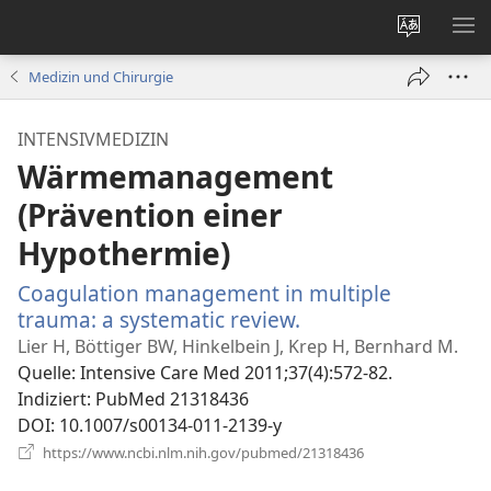
Websites
ME
ändern
EI
Medizin und Chirurgie
INTENSIVMEDIZIN
Wärmemanagement
(Prävention einer
Hypothermie)
Coagulation management in multiple
trauma: a systematic review.
(öffnet
neues
Lier H, Böttiger BW, Hinkelbein J, Krep H, Bernhard M.
Fenster)
Quelle
‎: Intensive Care Med 2011;37(4):572-82.
Indiziert
‎: PubMed 21318436
DOI
‎: 10.1007/s00134-011-2139-y
(öffnet
https://www.ncbi.nlm.nih.gov/pubmed/21318436
neues
Fenster)