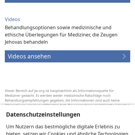
Videos
Behandlungsoptionen sowie medizinische und
ethische Überlegungen für Mediziner, die Zeugen
Jehovas behandeln
Videos ansehen
Dieser Bereich auf jw.org ist hauptsächlich als Informationsquelle für
Mediziner gedacht. Es werden weder medizinische Ratschläge noch
Behandlungsempfehlungen gegeben; die Informationen sind auch keine
Alternative zu einem qualifizierten Arzt. Die angegebene medizinische Literatur
ist nicht von Jehovas Zeugen herausgegeben, aber sie weist auf
Datenschutzeinstellungen
Transfusionsalternativen hin, die in Erwägung gezogen werden können. Jeder
Mediziner steht selbst in der Pflicht, seinen Informationsstand aktuell zu
halten, verschiedene Behandlungsmethoden abzuwägen und Patienten dabei
Um Nutzern das bestmögliche digitale Erlebnis zu
zu helfen, eine Behandlung entsprechend ihrer Gesundheit und gemäß ihren
bieten, setzen wir Cookies und ähnliche Technologien
Wünschen, Vorstellungen und Überzeugungen zu wählen. Nicht alle