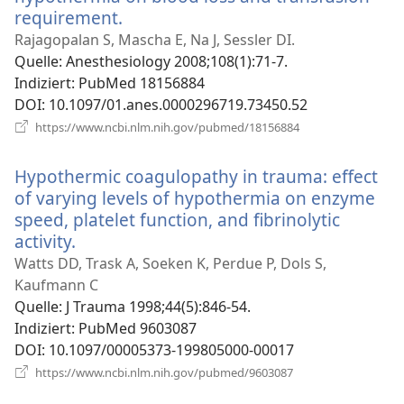
requirement.
(öffnet
neues
Rajagopalan S, Mascha E, Na J, Sessler DI.
Fenster)
Quelle
‎: Anesthesiology 2008;108(1):71-7.
Indiziert
‎: PubMed 18156884
DOI
‎: 10.1097/01.anes.0000296719.73450.52
(öffnet
https://www.ncbi.nlm.nih.gov/pubmed/18156884
neues
Fenster)
Hypothermic coagulopathy in trauma: effect
of varying levels of hypothermia on enzyme
speed, platelet function, and fibrinolytic
activity.
(öffnet
neues
Watts DD, Trask A, Soeken K, Perdue P, Dols S,
Fenster)
Kaufmann C
Quelle
‎: J Trauma 1998;44(5):846-54.
Indiziert
‎: PubMed 9603087
DOI
‎: 10.1097/00005373-199805000-00017
(öffnet
https://www.ncbi.nlm.nih.gov/pubmed/9603087
neues
Fenster)