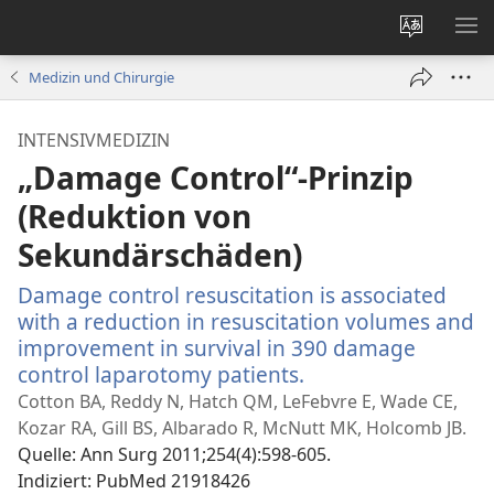
Websites
ME
ändern
EI
Medizin und Chirurgie
INTENSIVMEDIZIN
„Damage Control“-Prinzip
(Reduktion von
Sekundärschäden)
Damage control resuscitation is associated
with a reduction in resuscitation volumes and
improvement in survival in 390 damage
control laparotomy patients.
(öffnet
neues
Cotton BA, Reddy N, Hatch QM, LeFebvre E, Wade CE,
Fenster)
Kozar RA, Gill BS, Albarado R, McNutt MK, Holcomb JB.
Quelle
‎: Ann Surg 2011;254(4):598-605.
Indiziert
‎: PubMed 21918426