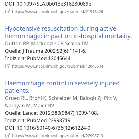
DOI
‎: 10.1097/SLA.0b013e318230089e
(öffnet
https://www.ncbi.nlm.nih.gov/pubmed/21918426
neues
Fenster)
Hypotensive resuscitation during active
hemorrhage: impact on in-hospital mortality.
(ö
ne
Dutton RP, Mackenzie CF, Scalea TM.
Fe
Quelle
‎: J Trauma 2002;52(6):1141-6.
Indiziert
‎: PubMed 12045644
(öffnet
https://www.ncbi.nlm.nih.gov/pubmed/12045644
neues
Fenster)
Haemorrhage control in severely injured
patients.
(öffnet
neues
Gruen RL, Brohi K, Schreiber M, Balogh ZJ, Pitt V,
Fenster)
Narayan M, Maier RV.
Quelle
‎: Lancet 2012;380(9847):1099-108.
Indiziert
‎: PubMed 22998719
DOI
‎: 10.1016/S0140-6736(12)61224-0
(öffnet
https://www.ncbi.nlm.nih.gov/pubmed/22998719