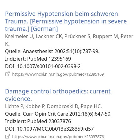
neues
Fenster)
Permissive Hypotension beim schweren
Trauma. [Permissive hypotension in severe
trauma.] [German]
(öffnet
neues
Kreimeier U, Lackner CK, Prückner S, Ruppert M, Peter
Fenster)
K.
Quelle
‎: Anaesthesist 2002;51(10):787-99.
Indiziert
‎: PubMed 12395169
DOI
‎: 10.1007/s00101-002-0398-2
(öffnet
https://www.ncbi.nlm.nih.gov/pubmed/12395169
neues
Fenster)
Damage control orthopedics: current
evidence.
(öffnet
neues
Lichte P, Kobbe P, Dombroski D, Pape HC.
Fenster)
Quelle
‎: Curr Opin Crit Care 2012;18(6):647-50.
Indiziert
‎: PubMed 23037876
DOI
‎: 10.1097/MCC.0b013e328359fd57
(öffnet
https://www.ncbi.nlm.nih.gov/pubmed/23037876