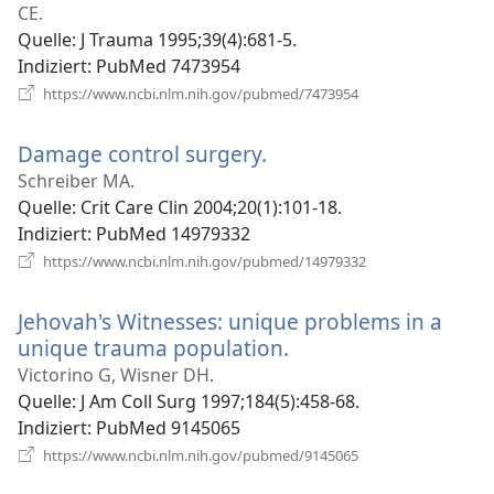
Fenster)
CE.
Quelle
‎: J Trauma 1995;39(4):681-5.
Indiziert
‎: PubMed 7473954
(öffnet
https://www.ncbi.nlm.nih.gov/pubmed/7473954
neues
Fenster)
Damage control surgery.
(öffnet
neues
Schreiber MA.
Fenster)
Quelle
‎: Crit Care Clin 2004;20(1):101-18.
Indiziert
‎: PubMed 14979332
(öffnet
https://www.ncbi.nlm.nih.gov/pubmed/14979332
neues
Fenster)
Jehovah's Witnesses: unique problems in a
unique trauma population.
(öffnet
neues
Victorino G, Wisner DH.
Fenster)
Quelle
‎: J Am Coll Surg 1997;184(5):458-68.
Indiziert
‎: PubMed 9145065
(öffnet
https://www.ncbi.nlm.nih.gov/pubmed/9145065
neues
Fenster)