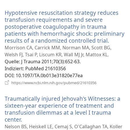
neues
Fenster)
Hypotensive resuscitation strategy reduces
transfusion requirements and severe
postoperative coagulopathy in trauma
patients with hemorrhagic shock: preliminary
results of a randomized controlled trial.
(öffnet
neues
Morrison CA, Carrick MM, Norman MA, Scott BG,
Fenster
Welsh FJ, Tsai P, Liscum KR, Wall MJ Jr, Mattox KL.
Quelle
‎: J Trauma 2011;70(3):652-63.
Indiziert
‎: PubMed 21610356
DOI
‎: 10.1097/TA.0b013e31820e77ea
(öffnet
https://www.ncbi.nlm.nih.gov/pubmed/21610356
neues
Fenster)
Traumatically injured Jehovah's Witnesses: a
sixteen-year experience of treatment and
transfusion dilemmas at a level I trauma
center.
(öffnet
neues
Nelson BS, Heiskell LE, Cemaj S, O'Callaghan TA, Koller