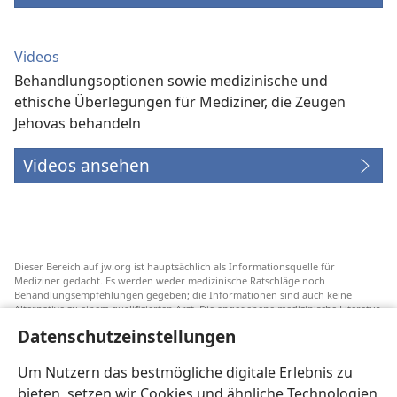
Videos
Behandlungsoptionen sowie medizinische und
ethische Überlegungen für Mediziner, die Zeugen
Jehovas behandeln
Videos ansehen
Dieser Bereich auf jw.org ist hauptsächlich als Informationsquelle für
Mediziner gedacht. Es werden weder medizinische Ratschläge noch
Behandlungsempfehlungen gegeben; die Informationen sind auch keine
Alternative zu einem qualifizierten Arzt. Die angegebene medizinische Literatur
ist nicht von Jehovas Zeugen herausgegeben, aber sie weist auf
Datenschutzeinstellungen
Transfusionsalternativen hin, die in Erwägung gezogen werden können. Jeder
Mediziner steht selbst in der Pflicht, seinen Informationsstand aktuell zu
halten, verschiedene Behandlungsmethoden abzuwägen und Patienten dabei
Um Nutzern das bestmögliche digitale Erlebnis zu
zu helfen, eine Behandlung entsprechend ihrer Gesundheit und gemäß ihren
bieten, setzen wir Cookies und ähnliche Technologien
Wünschen, Vorstellungen und Überzeugungen zu wählen. Nicht alle