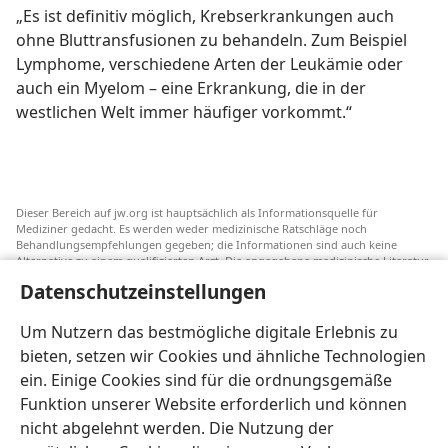
„Es ist definitiv möglich, Krebserkrankungen auch
ohne Bluttransfusionen zu behandeln. Zum Beispiel
Lymphome, verschiedene Arten der Leukämie oder
auch ein Myelom – eine Erkrankung, die in der
westlichen Welt immer häufiger vorkommt.“
Dieser Bereich auf jw.org ist hauptsächlich als Informationsquelle für
Mediziner gedacht. Es werden weder medizinische Ratschläge noch
Behandlungsempfehlungen gegeben; die Informationen sind auch keine
Alternative zu einem qualifizierten Arzt. Die angegebene medizinische Literatur
ist nicht von Jehovas Zeugen herausgegeben, aber sie weist auf
Datenschutzeinstellungen
Transfusionsalternativen hin, die in Erwägung gezogen werden können. Jeder
Mediziner steht selbst in der Pflicht, seinen Informationsstand aktuell zu
halten, verschiedene Behandlungsmethoden abzuwägen und Patienten dabei
Um Nutzern das bestmögliche digitale Erlebnis zu
zu helfen, eine Behandlung entsprechend ihrer Gesundheit und gemäß ihren
bieten, setzen wir Cookies und ähnliche Technologien
Wünschen, Vorstellungen und Überzeugungen zu wählen. Nicht alle
aufgeführten Strategien sind für alle Patienten angemessen und akzeptabel.
ein. Einige Cookies sind für die ordnungsgemäße
An Patienten: Wenden Sie sich in Gesundheitsfragen immer an einen Arzt.
Funktion unserer Website erforderlich und können
nicht abgelehnt werden. Die Nutzung der
Die Nutzung dieser Website unterliegt den
Nutzungsbedingungen
.