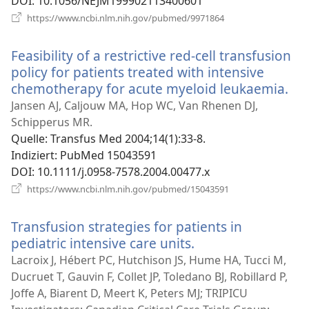
DOI
‎: 10.1056/NEJM199902113400601
(öffnet
https://www.ncbi.nlm.nih.gov/pubmed/9971864
neues
Fenster)
Feasibility of a restrictive red-cell transfusion
policy for patients treated with intensive
chemotherapy for acute myeloid leukaemia.
(öf
ne
Jansen AJ, Caljouw MA, Hop WC, Van Rhenen DJ,
Fen
Schipperus MR.
Quelle
‎: Transfus Med 2004;14(1):33-8.
Indiziert
‎: PubMed 15043591
DOI
‎: 10.1111/j.0958-7578.2004.00477.x
(öffnet
https://www.ncbi.nlm.nih.gov/pubmed/15043591
neues
Fenster)
Transfusion strategies for patients in
pediatric intensive care units.
(öffnet
neues
Lacroix J, Hébert PC, Hutchison JS, Hume HA, Tucci M,
Fenster)
Ducruet T, Gauvin F, Collet JP, Toledano BJ, Robillard P,
Joffe A, Biarent D, Meert K, Peters MJ; TRIPICU