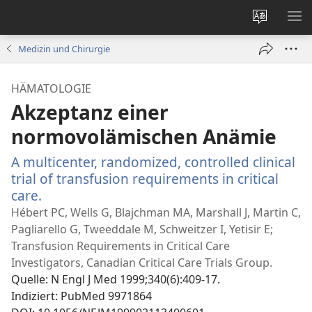
Websites
ME
ändern
EI
Medizin und Chirurgie
HÄMATOLOGIE
Akzeptanz einer
normovolämischen Anämie
A multicenter, randomized, controlled clinical
trial of transfusion requirements in critical
care.
(öffnet
neues
Hébert PC, Wells G, Blajchman MA, Marshall J, Martin C,
Fenster)
Pagliarello G, Tweeddale M, Schweitzer I, Yetisir E;
Transfusion Requirements in Critical Care
Investigators, Canadian Critical Care Trials Group.
Quelle
‎: N Engl J Med 1999;340(6):409-17.
Indiziert
‎: PubMed 9971864