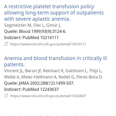
Fenster)
A restrictive platelet transfusion policy
allowing long-term support of outpatients
with severe aplastic anemia.
(öffnet
neues
Sagmeister M, Oec L, Gmür J.
Fenster)
Quelle
‎: Blood 1999;93(9):3124-6.
Indiziert
‎: PubMed 10216111
(öffnet
https://www.ncbi.nlm.nih.gov/pubmed/10216111
neues
Fenster)
Anemia and blood transfusion in critically ill
patients.
(öffnet
neues
Vincent JL, Baron JF, Reinhart K, Gattinoni L, Thijs L,
Fenster)
Webb A, Meier-Hellmann A, Nollet G, Peres-Bota D.
Quelle
‎: JAMA 2002;288(12):1499-507.
Indiziert
‎: PubMed 12243637
(öffnet
https://www.ncbi.nlm.nih.gov/pubmed/12243637
neues
Fenster)