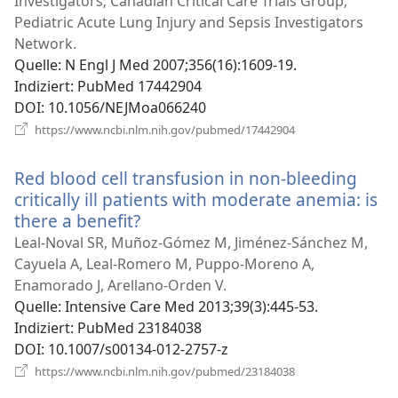
Investigators; Canadian Critical Care Trials Group;
Pediatric Acute Lung Injury and Sepsis Investigators
Network.
Quelle
‎: N Engl J Med 2007;356(16):1609-19.
Indiziert
‎: PubMed 17442904
DOI
‎: 10.1056/NEJMoa066240
(öffnet
https://www.ncbi.nlm.nih.gov/pubmed/17442904
neues
Fenster)
Red blood cell transfusion in non-bleeding
critically ill patients with moderate anemia: is
there a benefit?
(öffnet
neues
Leal-Noval SR, Muñoz-Gómez M, Jiménez-Sánchez M,
Fenster)
Cayuela A, Leal-Romero M, Puppo-Moreno A,
Enamorado J, Arellano-Orden V.
Quelle
‎: Intensive Care Med 2013;39(3):445-53.
Indiziert
‎: PubMed 23184038
DOI
‎: 10.1007/s00134-012-2757-z
(öffnet
https://www.ncbi.nlm.nih.gov/pubmed/23184038
neues