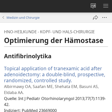
Websites
ME
ändern
EI
Medizin und Chirurgie
HNO-HEILKUNDE - KOPF- UND HALS-CHIRURGIE
Optimierung der Hämostase
Antifibrinolytika
Topical application of tranexamic acid after
adenoidectomy: a double-blind, prospective,
randomized, controlled study.
(öffnet
neues
Albirmawy OA, Saafan ME, Shehata EM, Basuni AS,
Fenster)
Eldaba AA.
Quelle
‎: Int J Pediatr Otorhinolaryngol 2013;77(7):1139-
42.
Indiziert
‎: PubMed 23669000