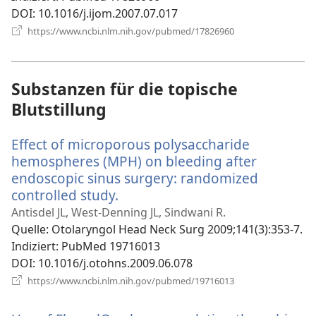
DOI
‎: 10.1016/j.ijom.2007.07.017
(öffnet
https://www.ncbi.nlm.nih.gov/pubmed/17826960
neues
Fenster)
Substanzen für die topische
Blutstillung
Effect of microporous polysaccharide
hemospheres (MPH) on bleeding after
endoscopic sinus surgery: randomized
controlled study.
(öffnet
neues
Antisdel JL, West-Denning JL, Sindwani R.
Fenster)
Quelle
‎: Otolaryngol Head Neck Surg 2009;141(3):353-7.
Indiziert
‎: PubMed 19716013
DOI
‎: 10.1016/j.otohns.2009.06.078
(öffnet
https://www.ncbi.nlm.nih.gov/pubmed/19716013
neues
Fenster)