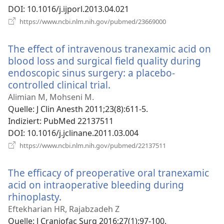
DOI
‎: 10.1016/j.ijporl.2013.04.021
(öffnet
https://www.ncbi.nlm.nih.gov/pubmed/23669000
neues
Fenster)
The effect of intravenous tranexamic acid on
blood loss and surgical field quality during
endoscopic sinus surgery: a placebo-
controlled clinical trial.
(öffnet
neues
Alimian M, Mohseni M.
Fenster)
Quelle
‎: J Clin Anesth 2011;23(8):611-5.
Indiziert
‎: PubMed 22137511
DOI
‎: 10.1016/j.jclinane.2011.03.004
(öffnet
https://www.ncbi.nlm.nih.gov/pubmed/22137511
neues
Fenster)
The efficacy of preoperative oral tranexamic
acid on intraoperative bleeding during
rhinoplasty.
(öffnet
neues
Eftekharian HR, Rajabzadeh Z
Fenster)
Quelle
‎: J Craniofac Surg 2016;27(1):97-100.