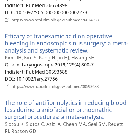
Indiziert
‎: PubMed 26674898
DOI
‎: 10.1097/SCS.0000000000002273
(öffnet
https://www.ncbi.nlm.nih.gov/pubmed/26674898
neues
Fenster)
Efficacy of tranexamic acid on operative
bleeding in endoscopic sinus surgery: a meta-
analysis and systematic review.
(öffnet
neues
Kim DH, Kim S, Kang H, Jin HJ, Hwang SH
Fenster)
Quelle
‎: Laryngoscope 2019;129(4):800-7.
Indiziert
‎: PubMed 30593688
DOI
‎: 10.1002/lary.27766
(öffnet
https://www.ncbi.nlm.nih.gov/pubmed/30593688
neues
Fenster)
The role of antifibrinolytics in reducing blood
loss during craniofacial or orthognathic
surgical procedures: a meta-analysis.
(öffnet
neues
Siotou K, Siotos C, Azizi A, Cheah MA, Seal SM, Redett
Fenster)
RJ, Rosson GD