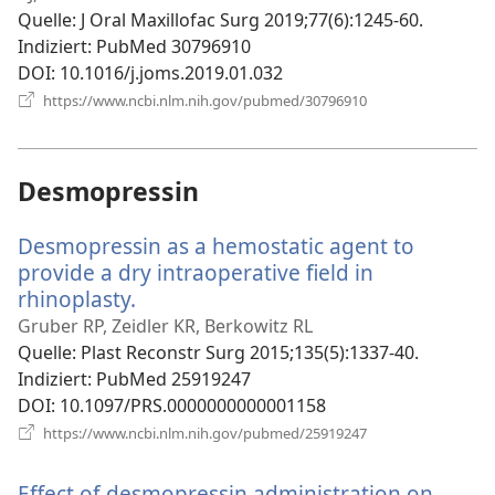
Quelle
‎: J Oral Maxillofac Surg 2019;77(6):1245-60.
Indiziert
‎: PubMed 30796910
DOI
‎: 10.1016/j.joms.2019.01.032
(öffnet
https://www.ncbi.nlm.nih.gov/pubmed/30796910
neues
Fenster)
Desmopressin
Desmopressin as a hemostatic agent to
provide a dry intraoperative field in
rhinoplasty.
(öffnet
neues
Gruber RP, Zeidler KR, Berkowitz RL
Fenster)
Quelle
‎: Plast Reconstr Surg 2015;135(5):1337-40.
Indiziert
‎: PubMed 25919247
DOI
‎: 10.1097/PRS.0000000000001158
(öffnet
https://www.ncbi.nlm.nih.gov/pubmed/25919247
neues
Fenster)
Effect of desmopressin administration on