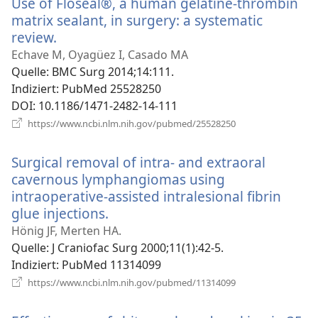
Use of Floseal®, a human gelatine-thrombin
matrix sealant, in surgery: a systematic
review.
(öffnet
neues
Echave M, Oyagüez I, Casado MA
Fenster)
Quelle
‎: BMC Surg 2014;14:111.
Indiziert
‎: PubMed 25528250
DOI
‎: 10.1186/1471-2482-14-111
(öffnet
https://www.ncbi.nlm.nih.gov/pubmed/25528250
neues
Fenster)
Surgical removal of intra- and extraoral
cavernous lymphangiomas using
intraoperative-assisted intralesional fibrin
glue injections.
(öffnet
neues
Hönig JF, Merten HA.
Fenster)
Quelle
‎: J Craniofac Surg 2000;11(1):42-5.
Indiziert
‎: PubMed 11314099
(öffnet
https://www.ncbi.nlm.nih.gov/pubmed/11314099
neues
Fenster)