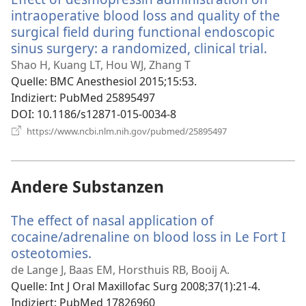
intraoperative blood loss and quality of the
surgical field during functional endoscopic
sinus surgery: a randomized, clinical trial.
(öffne
neues
Shao H, Kuang LT, Hou WJ, Zhang T
Fenste
Quelle
‎: BMC Anesthesiol 2015;15:53.
Indiziert
‎: PubMed 25895497
DOI
‎: 10.1186/s12871-015-0034-8
(öffnet
https://www.ncbi.nlm.nih.gov/pubmed/25895497
neues
Fenster)
Andere Substanzen
The effect of nasal application of
cocaine/adrenaline on blood loss in Le Fort I
osteotomies.
(öffnet
neues
de Lange J, Baas EM, Horsthuis RB, Booij A.
Fenster)
Quelle
‎: Int J Oral Maxillofac Surg 2008;37(1):21-4.
Indiziert
‎: PubMed 17826960