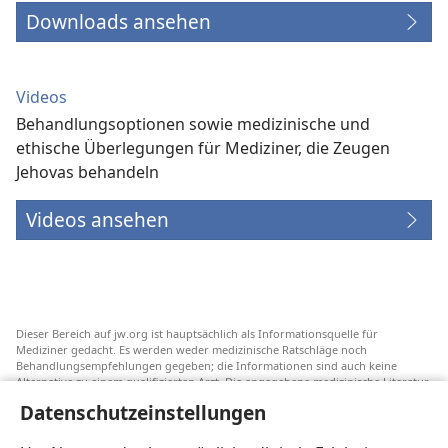
Downloads ansehen
Videos
Behandlungsoptionen sowie medizinische und
ethische Überlegungen für Mediziner, die Zeugen
Jehovas behandeln
Videos ansehen
Dieser Bereich auf jw.org ist hauptsächlich als Informationsquelle für
Mediziner gedacht. Es werden weder medizinische Ratschläge noch
Behandlungsempfehlungen gegeben; die Informationen sind auch keine
Alternative zu einem qualifizierten Arzt. Die angegebene medizinische Literatur
ist nicht von Jehovas Zeugen herausgegeben, aber sie weist auf
Datenschutzeinstellungen
Transfusionsalternativen hin, die in Erwägung gezogen werden können. Jeder
Mediziner steht selbst in der Pflicht, seinen Informationsstand aktuell zu
halten, verschiedene Behandlungsmethoden abzuwägen und Patienten dabei