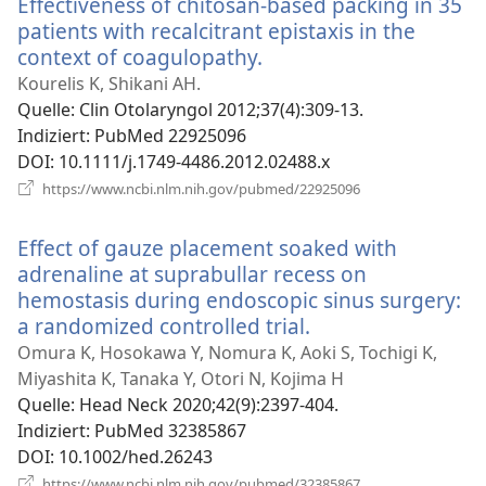
Effectiveness of chitosan-based packing in 35
patients with recalcitrant epistaxis in the
context of coagulopathy.
(öffnet
neues
Kourelis K, Shikani AH.
Fenster)
Quelle
‎: Clin Otolaryngol 2012;37(4):309-13.
Indiziert
‎: PubMed 22925096
DOI
‎: 10.1111/j.1749-4486.2012.02488.x
(öffnet
https://www.ncbi.nlm.nih.gov/pubmed/22925096
neues
Fenster)
Effect of gauze placement soaked with
adrenaline at suprabullar recess on
hemostasis during endoscopic sinus surgery:
a randomized controlled trial.
(öffnet
neues
Omura K, Hosokawa Y, Nomura K, Aoki S, Tochigi K,
Fenster)
Miyashita K, Tanaka Y, Otori N, Kojima H
Quelle
‎: Head Neck 2020;42(9):2397-404.
Indiziert
‎: PubMed 32385867
DOI
‎: 10.1002/hed.26243
(öffnet
https://www.ncbi.nlm.nih.gov/pubmed/32385867