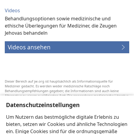
Videos
Behandlungsoptionen sowie medizinische und
ethische Überlegungen für Mediziner, die Zeugen
Jehovas behandeln
Videos ansehen
Dieser Bereich auf jw.org ist hauptsächlich als Informationsquelle für
Mediziner gedacht. Es werden weder medizinische Ratschläge noch
Behandlungsempfehlungen gegeben; die Informationen sind auch keine
Alternative zu einem qualifizierten Arzt. Die angegebene medizinische Literatur
ist nicht von Jehovas Zeugen herausgegeben, aber sie weist auf
Datenschutzeinstellungen
Transfusionsalternativen hin, die in Erwägung gezogen werden können. Jeder
Mediziner steht selbst in der Pflicht, seinen Informationsstand aktuell zu
halten, verschiedene Behandlungsmethoden abzuwägen und Patienten dabei
Um Nutzern das bestmögliche digitale Erlebnis zu
zu helfen, eine Behandlung entsprechend ihrer Gesundheit und gemäß ihren
bieten, setzen wir Cookies und ähnliche Technologien
Wünschen, Vorstellungen und Überzeugungen zu wählen. Nicht alle
aufgeführten Strategien sind für alle Patienten angemessen und akzeptabel.
ein. Einige Cookies sind für die ordnungsgemäße