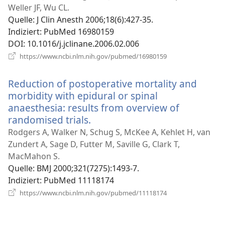
Fens
Weller JF, Wu CL.
Quelle
‎: J Clin Anesth 2006;18(6):427-35.
Indiziert
‎: PubMed 16980159
DOI
‎: 10.1016/j.jclinane.2006.02.006
(öffnet
https://www.ncbi.nlm.nih.gov/pubmed/16980159
neues
Fenster)
Reduction of postoperative mortality and
morbidity with epidural or spinal
anaesthesia: results from overview of
randomised trials.
(öffnet
neues
Rodgers A, Walker N, Schug S, McKee A, Kehlet H, van
Fenster)
Zundert A, Sage D, Futter M, Saville G, Clark T,
MacMahon S.
Quelle
‎: BMJ 2000;321(7275):1493-7.
Indiziert
‎: PubMed 11118174
(öffnet
https://www.ncbi.nlm.nih.gov/pubmed/11118174
neues
Fenster)