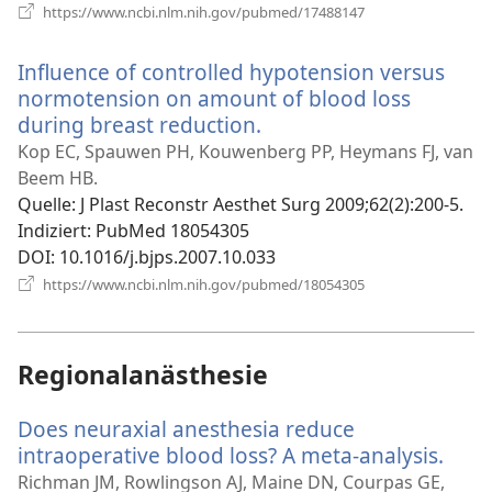
(öffnet
https://www.ncbi.nlm.nih.gov/pubmed/17488147
neues
Fenster)
Influence of controlled hypotension versus
normotension on amount of blood loss
during breast reduction.
(öffnet
neues
Kop EC, Spauwen PH, Kouwenberg PP, Heymans FJ, van
Fenster)
Beem HB.
Quelle
‎: J Plast Reconstr Aesthet Surg 2009;62(2):200-5.
Indiziert
‎: PubMed 18054305
DOI
‎: 10.1016/j.bjps.2007.10.033
(öffnet
https://www.ncbi.nlm.nih.gov/pubmed/18054305
neues
Fenster)
Regionalanästhesie
Does neuraxial anesthesia reduce
intraoperative blood loss? A meta-analysis.
(öffn
neue
Richman JM, Rowlingson AJ, Maine DN, Courpas GE,