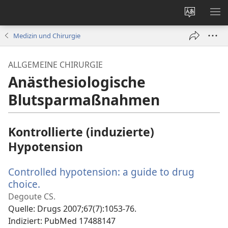
Websites
ME
ändern
EI
Medizin und Chirurgie
ALLGEMEINE CHIRURGIE
Anästhesiologische
Blutsparmaßnahmen
Kontrollierte (induzierte)
Hypotension
Controlled hypotension: a guide to drug
choice.
(öffnet
neues
Degoute CS.
Fenster)
Quelle
‎: Drugs 2007;67(7):1053-76.
Indiziert
‎: PubMed 17488147