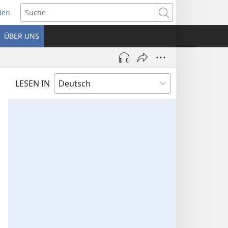
den
net
Suche
es
ÜBER UNS
ter)
LESEN IN