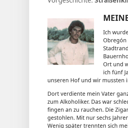
MEIN
Ich wurde
Obregón 
Stadtrand
Bauernhof
Ort und w
ich fünf J
unseren Hof und wir mussten i
Dort verdiente mein Vater ganz
zum Alkoholiker. Das war schlec
fingen an zu rauchen. Die Zig
gestohlen. Mit nur sechs Jahre
Wenig später trennten sich me