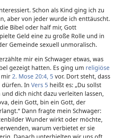
teressiert. Schon als Kind ging ich zu
en, aber von jeder wurde ich enttäuscht.
die Bibel oder half mir, Gott
ielte Geld eine zu große Rolle und in
 der Gemeinde sexuell unmoralisch.
 erzählte mir ein Schwager etwas, was
bel gezeigt hatten. Es ging um
religiöse
s mir
2. Mose 20:4, 5
vor. Dort steht, dass
 dürfen. In
Vers 5
heißt es: „Du sollst
 und dich nicht dazu verleiten lassen,
va, dein Gott, bin ein Gott, der
rlangt.“ Dann fragte mein Schwager:
zenbilder Wunder wirkt oder möchte,
verwenden, warum verbietet er sie
rig. Danach unterhielten wir uns oft