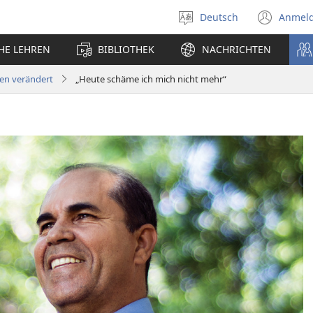
Deutsch
Anmel
Sprache
(öff
auswählen
neu
CHE LEHREN
BIBLIOTHEK
NACHRICHTEN
Fens
ben verändert
„Heute schäme ich mich nicht mehr“