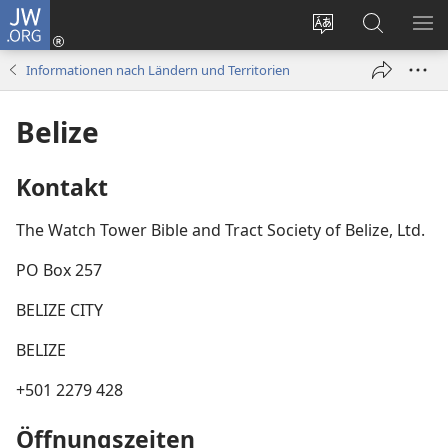
JW.ORG
Anmelden
(öffnet
Websitesprache
Suche
ME
neues
ändern
EI
Informationen nach Ländern und Territorien
Fenster)
Belize
Kontakt
The Watch Tower Bible and Tract Society of Belize, Ltd.
PO Box 257
BELIZE CITY
BELIZE
+501 2279 428
Öffnungszeiten