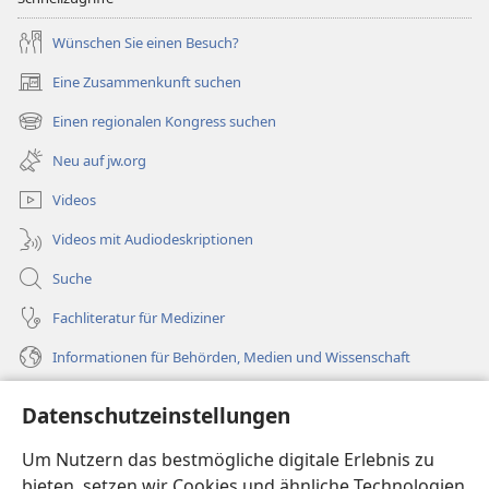
Wünschen Sie einen Besuch?
Eine Zusammenkunft suchen
(öffnet
neues
Einen regionalen Kongress suchen
(öffnet
Fenster)
neues
Neu auf jw.org
Fenster)
Videos
Videos mit Audiodeskriptionen
Suche
Fachliteratur für Mediziner
Informationen für Behörden, Medien und Wissenschaft
Hilfe
Datenschutzeinstellungen
Spenden
Um Nutzern das bestmögliche digitale Erlebnis zu
(öffnet
neues
bieten, setzen wir Cookies und ähnliche Technologien