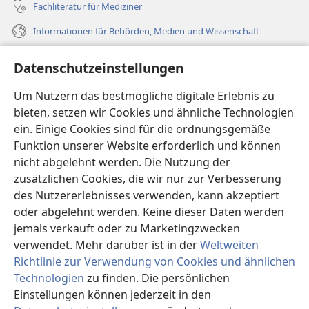
Fachliteratur für Mediziner
Informationen für Behörden, Medien und Wissenschaft
Hilfe
Datenschutzeinstellungen
Spenden
Um Nutzern das bestmögliche digitale Erlebnis zu
(öffnet
neues
bieten, setzen wir Cookies und ähnliche Technologien
Fenster)
ein. Einige Cookies sind für die ordnungsgemäße
Wachtturm ONLINE-BIBLIOTHEK
(öffnet
Funktion unserer Website erforderlich und können
neues
®
JW Hub
nicht abgelehnt werden. Die Nutzung der
Fenster)
(öffnet
zusätzlichen Cookies, die wir nur zur Verbesserung
neues
®
JW Library
Fenster)
des Nutzererlebnisses verwenden, kann akzeptiert
oder abgelehnt werden. Keine dieser Daten werden
®
Watchtower Library
jemals verkauft oder zu Marketingzwecken
verwendet. Mehr darüber ist in der
Weltweiten
Richtlinie zur Verwendung von Cookies und ähnlichen
Technologien
zu finden. Die persönlichen
Copyright
© 2026 Watch Tower Bible and Tract Society of Pennsylvania.
Einstellungen können jederzeit in den
NUTZUNGSBEDINGUNGEN
|
DATENSCHUTZERKLÄRUNG
|