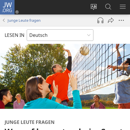
JW.ORG
Anmelden
(öffnet
Websitesprache
Suche
ME
neues
ändern
EI
Junge Leute fragen
Fenster)
LESEN IN
JUNGE LEUTE FRAGEN