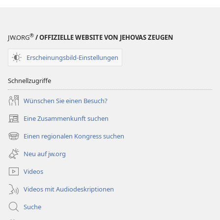
®
JW.ORG
/ OFFIZIELLE WEBSITE VON JEHOVAS ZEUGEN
Erscheinungsbild-Einstellungen
Schnellzugriffe
Wünschen Sie einen Besuch?
Eine Zusammenkunft suchen
(öffnet
neues
Einen regionalen Kongress suchen
(öffnet
Fenster)
neues
Neu auf jw.org
Fenster)
Videos
Videos mit Audiodeskriptionen
Suche