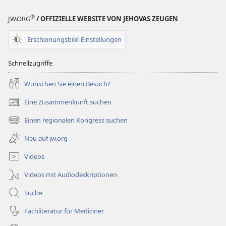
®
JW.ORG
/ OFFIZIELLE WEBSITE VON JEHOVAS ZEUGEN
Erscheinungsbild-Einstellungen
Schnellzugriffe
Wünschen Sie einen Besuch?
Eine Zusammenkunft suchen
(öffnet
neues
Einen regionalen Kongress suchen
(öffnet
Fenster)
neues
Neu auf jw.org
Fenster)
Videos
Videos mit Audiodeskriptionen
Suche
Fachliteratur für Mediziner