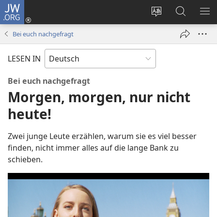
JW.ORG
Anmelden
(öffnet
Websitesprache
Suche
ME
neues
ändern
EI
Bei euch nachgefragt
Fenster)
LESEN IN
Bei euch nachgefragt
Morgen, morgen, nur nicht
heute!
Zwei junge Leute erzählen, warum sie es viel besser
finden, nicht immer alles auf die lange Bank zu
schieben.