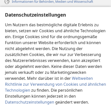
Informationen für Behörden, Medien und Wissenschaft
Hilfe
Datenschutzeinstellungen
Spenden
Um Nutzern das bestmögliche digitale Erlebnis zu
(öffnet
neues
bieten, setzen wir Cookies und ähnliche Technologien
Fenster)
ein. Einige Cookies sind für die ordnungsgemäße
Wachtturm ONLINE-BIBLIOTHEK
(öffnet
Funktion unserer Website erforderlich und können
neues
®
JW Hub
nicht abgelehnt werden. Die Nutzung der
Fenster)
(öffnet
zusätzlichen Cookies, die wir nur zur Verbesserung
neues
®
JW Library
Fenster)
des Nutzererlebnisses verwenden, kann akzeptiert
oder abgelehnt werden. Keine dieser Daten werden
®
Watchtower Library
jemals verkauft oder zu Marketingzwecken
verwendet. Mehr darüber ist in der
Weltweiten
Richtlinie zur Verwendung von Cookies und ähnlichen
Technologien
zu finden. Die persönlichen
Copyright
© 2026 Watch Tower Bible and Tract Society of Pennsylvania.
Einstellungen können jederzeit in den
NUTZUNGSBEDINGUNGEN
|
DATENSCHUTZERKLÄRUNG
|
Datenschutzeinstellungen
geändert werden.
DATENSCHUTZEINSTELLUNGEN