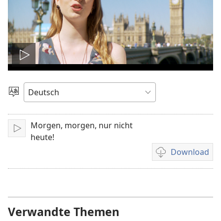
Video
abspielen
Sprache
auswählen
Morgen, morgen, nur nicht
Abspielen
heute!
Download
Downloadoption
für
Video
Verwandte Themen