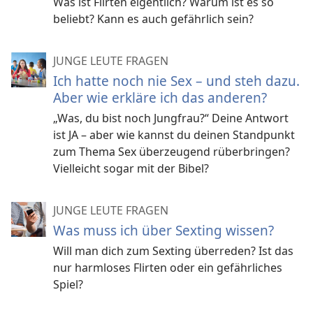
Was ist Flirten eigentlich? Warum ist es so
beliebt? Kann es auch gefährlich sein?
JUNGE LEUTE FRAGEN
Ich hatte noch nie Sex – und steh dazu.
Aber wie erkläre ich das anderen?
„Was, du bist noch Jungfrau?“ Deine Antwort
ist JA – aber wie kannst du deinen Standpunkt
zum Thema Sex überzeugend rüberbringen?
Vielleicht sogar mit der Bibel?
JUNGE LEUTE FRAGEN
Was muss ich über Sexting wissen?
Will man dich zum Sexting überreden? Ist das
nur harmloses Flirten oder ein gefährliches
Spiel?