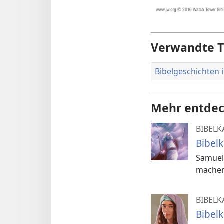
Verwandte 
Bibelgeschichten i
Mehr entde
BIBELK
Bibel
Samuel 
mache
BIBELK
Bibel