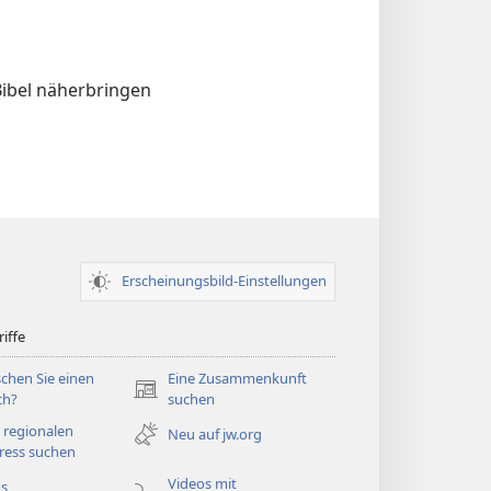
 Bibel näherbringen
Erscheinungsbild-Einstellungen
iffe
chen Sie einen
Eine Zusammenkunft
(öffnet
ch?
suchen
neues
 regionalen
Neu auf jw.org
Fenster)
ress suchen
Videos mit
os