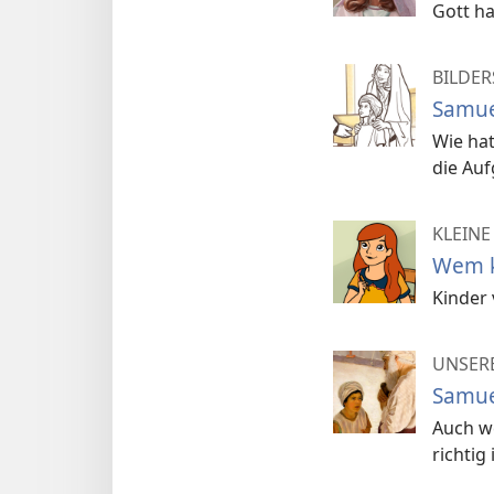
Gott ha
BILDER
Samue
Wie hat
die Auf
KLEINE
Wem k
Kinder 
UNSERE
Samue
Auch w
richtig