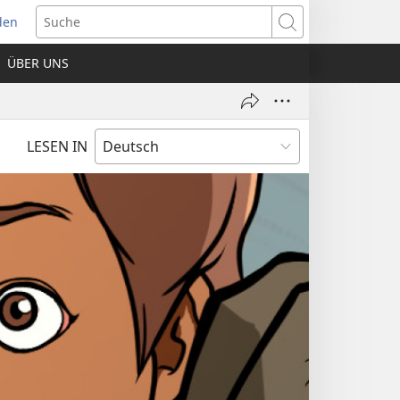
den
net
Suche
es
ÜBER UNS
ter)
LESEN IN