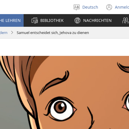
Deutsch
Anmel
Sprache
(öff
auswählen
neu
CHE LEHREN
BIBLIOTHEK
NACHRICHTEN
Fens
ldern
Samuel entscheidet sich, Jehova zu dienen