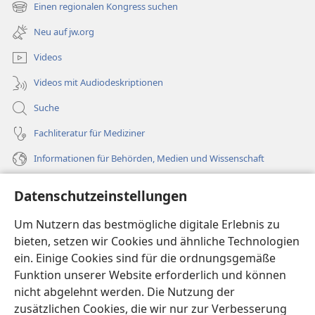
neues
Einen regionalen Kongress suchen
(öffnet
Fenster)
neues
Neu auf jw.org
Fenster)
Videos
Videos mit Audiodeskriptionen
Suche
Fachliteratur für Mediziner
Informationen für Behörden, Medien und Wissenschaft
Hilfe
Datenschutzeinstellungen
Spenden
Um Nutzern das bestmögliche digitale Erlebnis zu
(öffnet
neues
bieten, setzen wir Cookies und ähnliche Technologien
Fenster)
ein. Einige Cookies sind für die ordnungsgemäße
Wachtturm ONLINE-BIBLIOTHEK
(öffnet
Funktion unserer Website erforderlich und können
neues
®
JW Hub
nicht abgelehnt werden. Die Nutzung der
Fenster)
(öffnet
zusätzlichen Cookies, die wir nur zur Verbesserung
neues