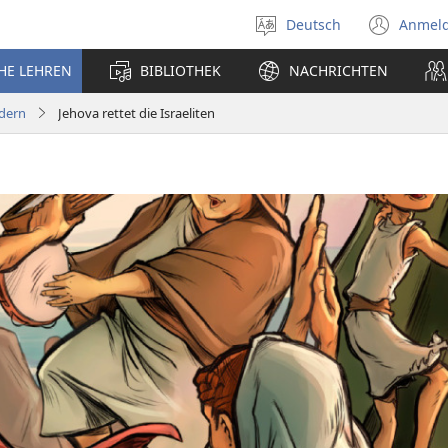
Deutsch
Anmel
Sprache
(öff
auswählen
neu
CHE LEHREN
BIBLIOTHEK
NACHRICHTEN
Fens
ldern
Jehova rettet die Israeliten