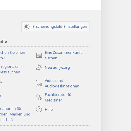
Erscheinungsbild-Einstellungen
iffe
chen Sie einen
Eine Zusammenkunft
(öffnet
ch?
suchen
neues
 regionalen
Neu auf jw.org
Fenster)
ress suchen
Videos mit
os
Audiodeskriptionen
Fachliteratur für
e
Mediziner
mationen für
Hilfe
rden, Medien und
nschaft