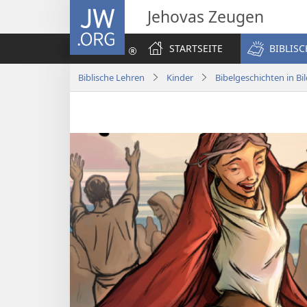
JW.ORG
Jehovas Zeugen
STARTSEITE
BIBLIS
Biblische Lehren
Kinder
Bibelgeschichten in Bi