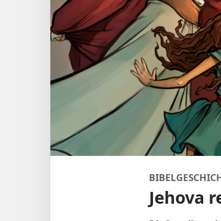
BIBELGESCHICH
Jehova re