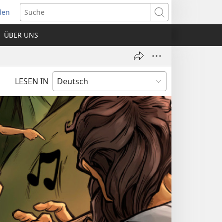
den
net
Suche
es
ÜBER UNS
ter)
LESEN IN