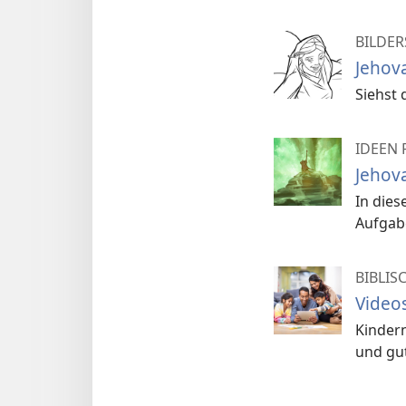
BILDER
Jehova
Siehst 
IDEEN 
Jehova
In dies
Aufgab
BIBLIS
Videos
Kindern
und gut