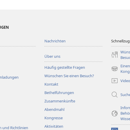
EUGEN
Nachrichten
Schnellzugr
Wüns
Über uns
Besu
Einen
Häufig gestellte Fragen
(öffnet
Kong
Wünschen Sie einen Besuch?
neues
Einladungen
Vide
Fenster)
Kontakt
Bethelführungen
Such
Zusammenkünfte
Infor
Abendmahl
Behö
Kongresse
Wisse
Aktivitäten
 und Richtlinien