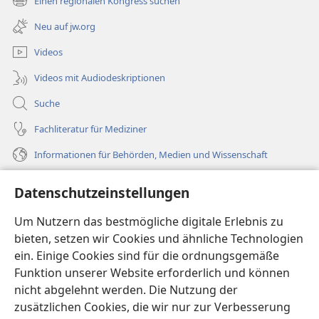
Einen regionalen Kongress suchen
(öffnet
Fenster)
neues
Neu auf jw.org
Fenster)
Videos
Videos mit Audiodeskriptionen
Suche
Fachliteratur für Mediziner
Informationen für Behörden, Medien und Wissenschaft
Hilfe
Datenschutzeinstellungen
Spenden
Um Nutzern das bestmögliche digitale Erlebnis zu
(öffnet
neues
bieten, setzen wir Cookies und ähnliche Technologien
Fenster)
ein. Einige Cookies sind für die ordnungsgemäße
Wachtturm ONLINE-BIBLIOTHEK
(öffnet
Funktion unserer Website erforderlich und können
neues
®
JW Hub
nicht abgelehnt werden. Die Nutzung der
Fenster)
(öffnet
zusätzlichen Cookies, die wir nur zur Verbesserung
neues
®