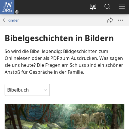
JW.ORG
Anmelden
(öffnet
Websitesprache
Suche
ME
neues
ändern
EI
Kinder
Fenster)
Bibelgeschichten in Bildern
So wird die Bibel lebendig: Bildgeschichten zum
Onlinelesen oder als PDF zum Ausdrucken. Was sagen
sie uns heute? Die Fragen am Schluss sind ein schöner
Anstoß für Gespräche in der Familie.