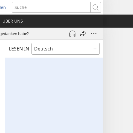
den
net
Suche
es
ÜBER UNS
ter)
rd­gedanken habe?
LESEN IN