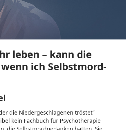
ehr leben – kann die
, wenn ich Selbstmord­
el
der die Nieder­geschlagenen tröstet“
Bibel kein Fachbuch für Psychotherapie
fen, die Selbstmord­gedanken hatten. Sie