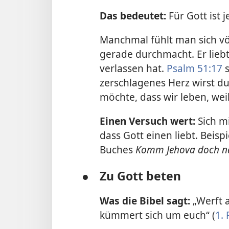
Das bedeutet:
Für Gott ist 
Manchmal fühlt man sich völ
gerade durchmacht. Er lieb
verlassen hat.
Psalm 51:17
s
zerschlagenes Herz wirst du
möchte, dass wir leben, weil
Einen Versuch wert:
Sich mi
dass Gott einen liebt. Beisp
Buches
Komm Jehova doch n
●
Zu Gott beten
Was die Bibel sagt:
„Werft a
kümmert sich um euch“ (
1. 