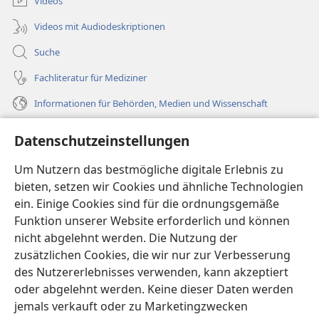
Videos
Videos mit Audiodeskriptionen
Suche
Fachliteratur für Mediziner
Informationen für Behörden, Medien und Wissenschaft
Hilfe
Datenschutzeinstellungen
Spenden
Um Nutzern das bestmögliche digitale Erlebnis zu
(öffnet
neues
bieten, setzen wir Cookies und ähnliche Technologien
Fenster)
ein. Einige Cookies sind für die ordnungsgemäße
Wachtturm ONLINE-BIBLIOTHEK
(öffnet
Funktion unserer Website erforderlich und können
neues
®
JW Hub
nicht abgelehnt werden. Die Nutzung der
Fenster)
(öffnet
zusätzlichen Cookies, die wir nur zur Verbesserung
neues
®
JW Library
Fenster)
des Nutzererlebnisses verwenden, kann akzeptiert
oder abgelehnt werden. Keine dieser Daten werden
®
Watchtower Library
jemals verkauft oder zu Marketingzwecken