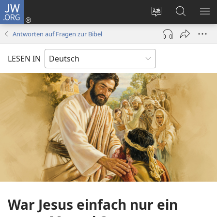
JW.ORG
Anmelden
(öffnet
Websitesprache
Suche
ME
neues
ändern
EI
Antworten auf Fragen zur Bibel
Fenster)
LESEN IN
War Jesus einfach nur ein