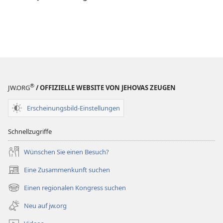
®
JW.ORG
/ OFFIZIELLE WEBSITE VON JEHOVAS ZEUGEN
Erscheinungsbild-Einstellungen
Schnellzugriffe
Wünschen Sie einen Besuch?
Eine Zusammenkunft suchen
(öffnet
neues
Einen regionalen Kongress suchen
(öffnet
Fenster)
neues
Neu auf jw.org
Fenster)