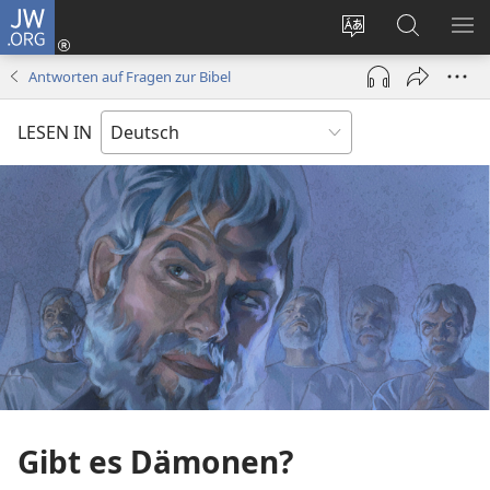
JW.ORG
Anmelden
(öffnet
Websitesprache
Suche
ME
neues
ändern
EI
Antworten auf Fragen zur Bibel
Fenster)
LESEN IN
Gibt es Dämonen?