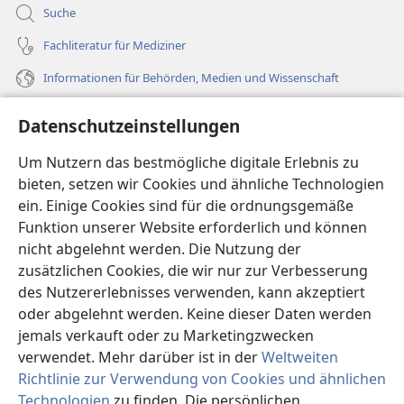
Suche
Fachliteratur für Mediziner
Informationen für Behörden, Medien und Wissenschaft
Hilfe
Datenschutzeinstellungen
Spenden
Um Nutzern das bestmögliche digitale Erlebnis zu
(öffnet
neues
bieten, setzen wir Cookies und ähnliche Technologien
Fenster)
ein. Einige Cookies sind für die ordnungsgemäße
Wachtturm ONLINE-BIBLIOTHEK
(öffnet
Funktion unserer Website erforderlich und können
neues
®
JW Hub
nicht abgelehnt werden. Die Nutzung der
Fenster)
(öffnet
zusätzlichen Cookies, die wir nur zur Verbesserung
neues
®
JW Library
Fenster)
des Nutzererlebnisses verwenden, kann akzeptiert
oder abgelehnt werden. Keine dieser Daten werden
®
Watchtower Library
jemals verkauft oder zu Marketingzwecken
verwendet. Mehr darüber ist in der
Weltweiten
Richtlinie zur Verwendung von Cookies und ähnlichen
Technologien
zu finden. Die persönlichen