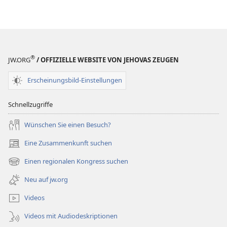
®
JW.ORG
/ OFFIZIELLE WEBSITE VON JEHOVAS ZEUGEN
Erscheinungsbild-Einstellungen
Schnellzugriffe
Wünschen Sie einen Besuch?
Eine Zusammenkunft suchen
(öffnet
neues
Einen regionalen Kongress suchen
(öffnet
Fenster)
neues
Neu auf jw.org
Fenster)
Videos
Videos mit Audiodeskriptionen