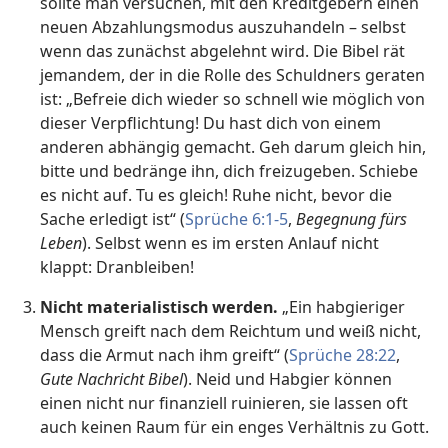
sollte man versuchen, mit den Kreditgebern einen
neuen Abzahlungsmodus auszuhandeln – selbst
wenn das zunächst abgelehnt wird. Die Bibel rät
jemandem, der in die Rolle des Schuldners geraten
ist: „Befreie dich wieder so schnell wie möglich von
dieser Verpflichtung! Du hast dich von einem
anderen abhängig gemacht. Geh darum gleich hin,
bitte und bedränge ihn, dich freizugeben. Schiebe
es nicht auf. Tu es gleich! Ruhe nicht, bevor die
Sache erledigt ist“ (
Sprüche 6:1-5
,
Begegnung fürs
Leben
). Selbst wenn es im ersten Anlauf nicht
klappt: Dranbleiben!
Nicht materialistisch werden.
„Ein habgieriger
Mensch greift nach dem Reichtum und weiß nicht,
dass die Armut nach ihm greift“ (
Sprüche 28:22
,
Gute Nachricht Bibel
). Neid und Habgier können
einen nicht nur finanziell ruinieren, sie lassen oft
auch keinen Raum für ein enges Verhältnis zu Gott.