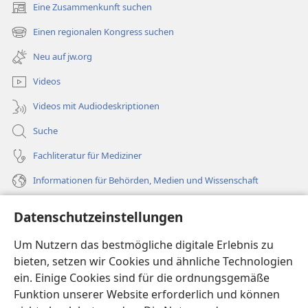
Eine Zusammenkunft suchen
(öffnet
neues
Einen regionalen Kongress suchen
(öffnet
Fenster)
neues
Neu auf jw.org
Fenster)
Videos
Videos mit Audiodeskriptionen
Suche
Fachliteratur für Mediziner
Informationen für Behörden, Medien und Wissenschaft
Hilfe
Datenschutzeinstellungen
Spenden
Um Nutzern das bestmögliche digitale Erlebnis zu
(öffnet
neues
bieten, setzen wir Cookies und ähnliche Technologien
Fenster)
ein. Einige Cookies sind für die ordnungsgemäße
Wachtturm ONLINE-BIBLIOTHEK
(öffnet
Funktion unserer Website erforderlich und können
neues
®