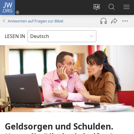
JW.ORG
Anmelden
(öffnet
Websitesprache
Suche
ME
neues
ändern
EI
Antworten auf Fragen zur Bibel
Fenster)
LESEN IN
Geldsorgen und Schulden.