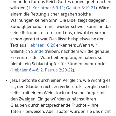
jemanden für das Reich Gottes ungeeignet machen
würden (
1. Korinther 6:9-11;
Galater 5:19-21
). Wäre
einem die Rettung sicher, ergäben solche
Warnungen keinen Sinn. Die Bibel zeigt dagegen:
Sündigt jemand immer wieder schwer, kann ihn das
seine Rettung kosten – und das, obwohl er vorher
schon gerettet war. Das lässt beispielsweise der
Text aus
Hebräer 10:26
erkennen: „Wenn wir
willentlich
Sünde
treiben, nachdem wir die genaue
Erkenntnis der Wahrheit empfangen haben, so
bleibt kein Schlachtopfer für Sünden mehr übrig“
(
Hebräer 6:4-6;
2. Petrus 2:20-22
).
Jesus betonte durch einen Vergleich, wie wichtig es
ist, den Glauben nicht zu verlieren. Er verglich sich
selbst mit einem Weinstock und seine Jünger mit
den Zweigen. Einige würden zunächst ihren
Glauben durch entsprechende Früchte – ihre
Taten – beweisen. Aber später würden sie das nicht