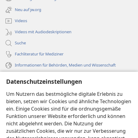
(öffnet
Fenster)
neues
Neu auf jw.org
Fenster)
Videos
Videos mit Audiodeskriptionen
Suche
Fachliteratur für Mediziner
Informationen für Behörden, Medien und Wissenschaft
Hilfe
Datenschutzeinstellungen
Spenden
Um Nutzern das bestmögliche digitale Erlebnis zu
(öffnet
neues
bieten, setzen wir Cookies und ähnliche Technologien
Fenster)
ein. Einige Cookies sind für die ordnungsgemäße
Wachtturm ONLINE-BIBLIOTHEK
(öffnet
Funktion unserer Website erforderlich und können
neues
®
JW Hub
nicht abgelehnt werden. Die Nutzung der
Fenster)
(öffnet
zusätzlichen Cookies, die wir nur zur Verbesserung
neues
®
JW Library
Fenster)