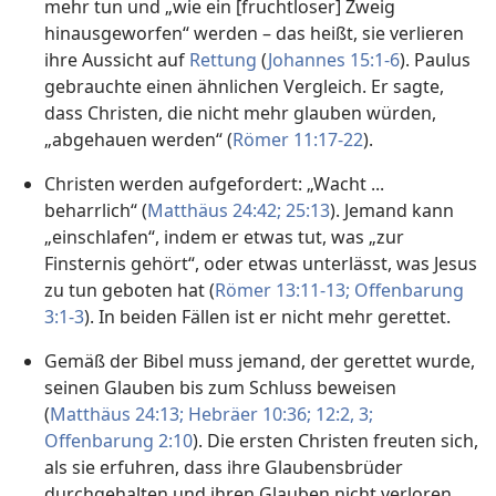
mehr tun und „wie ein [fruchtloser] Zweig
hinausgeworfen“ werden – das heißt, sie verlieren
ihre Aussicht auf
Rettung
(
Johannes 15:1-6
). Paulus
gebrauchte einen ähnlichen Vergleich. Er sagte,
dass Christen, die nicht mehr glauben würden,
„abgehauen werden“ (
Römer 11:17-22
).
Christen werden aufgefordert: „Wacht ...
beharrlich“ (
Matthäus 24:42;
25:13
). Jemand kann
„einschlafen“, indem er etwas tut, was „zur
Finsternis gehört“, oder etwas unterlässt, was Jesus
zu tun geboten hat (
Römer 13:11-13;
Offenbarung
3:1-3
). In beiden Fällen ist er nicht mehr gerettet.
Gemäß der Bibel muss jemand, der gerettet wurde,
seinen Glauben bis zum Schluss beweisen
(
Matthäus 24:13;
Hebräer 10:36;
12:2, 3;
Offenbarung 2:10
). Die ersten Christen freuten sich,
als sie erfuhren, dass ihre Glaubensbrüder
durchgehalten und ihren Glauben nicht verloren