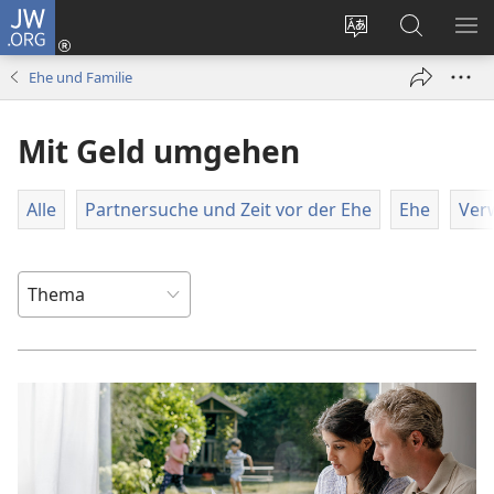
JW.ORG
Anmelden
(öffnet
Websitesprache
Suche
ME
neues
ändern
EI
Ehe und Familie
Fenster)
Mit Geld umgehen
Alle
Partnersuche und Zeit vor der Ehe
Ehe
Ver