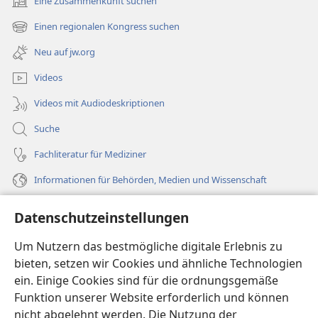
Eine Zusammenkunft suchen
(öffnet
neues
Einen regionalen Kongress suchen
(öffnet
Fenster)
neues
Neu auf jw.org
Fenster)
Videos
Videos mit Audiodeskriptionen
Suche
Fachliteratur für Mediziner
Informationen für Behörden, Medien und Wissenschaft
Hilfe
Datenschutzeinstellungen
Spenden
Um Nutzern das bestmögliche digitale Erlebnis zu
(öffnet
neues
bieten, setzen wir Cookies und ähnliche Technologien
Fenster)
ein. Einige Cookies sind für die ordnungsgemäße
Wachtturm ONLINE-BIBLIOTHEK
(öffnet
Funktion unserer Website erforderlich und können
neues
®
JW Hub
nicht abgelehnt werden. Die Nutzung der
Fenster)