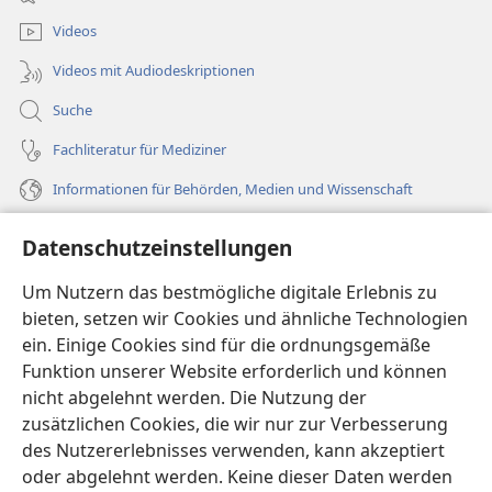
Fenster)
Videos
Videos mit Audiodeskriptionen
Suche
Fachliteratur für Mediziner
Informationen für Behörden, Medien und Wissenschaft
Hilfe
Datenschutzeinstellungen
Spenden
Um Nutzern das bestmögliche digitale Erlebnis zu
(öffnet
neues
bieten, setzen wir Cookies und ähnliche Technologien
Fenster)
ein. Einige Cookies sind für die ordnungsgemäße
Wachtturm ONLINE-BIBLIOTHEK
(öffnet
Funktion unserer Website erforderlich und können
neues
®
JW Hub
nicht abgelehnt werden. Die Nutzung der
Fenster)
(öffnet
zusätzlichen Cookies, die wir nur zur Verbesserung
neues
®
JW Library
Fenster)
des Nutzererlebnisses verwenden, kann akzeptiert
oder abgelehnt werden. Keine dieser Daten werden
®