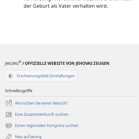
der Geburt als Vater verhalten wird.
®
JW.ORG
/ OFFIZIELLE WEBSITE VON JEHOVAS ZEUGEN
Erscheinungsbild-Einstellungen
Schnellzugriffe
Wünschen Sie einen Besuch?
Eine Zusammenkunft suchen
(öffnet
neues
Einen regionalen Kongress suchen
(öffnet
Fenster)
neues
Neu auf jw.org