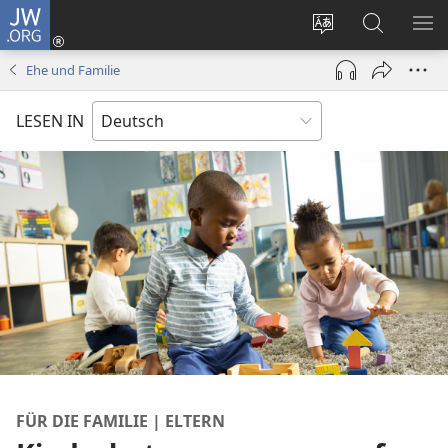
JW.ORG
Anmelden
(öffnet
Websitesprache
Suche
ME
neues
ändern
EI
Ehe und Familie
Fenster)
LESEN IN
FÜR DIE FAMILIE | ELTERN