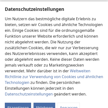
Hilfe
Datenschutzeinstellungen
Spenden
Um Nutzern das bestmögliche digitale Erlebnis zu
(öffnet
neues
bieten, setzen wir Cookies und ähnliche Technologien
Fenster)
ein. Einige Cookies sind für die ordnungsgemäße
Wachtturm ONLINE-BIBLIOTHEK
(öffnet
Funktion unserer Website erforderlich und können
neues
®
JW Hub
nicht abgelehnt werden. Die Nutzung der
Fenster)
(öffnet
zusätzlichen Cookies, die wir nur zur Verbesserung
neues
®
JW Library
Fenster)
des Nutzererlebnisses verwenden, kann akzeptiert
oder abgelehnt werden. Keine dieser Daten werden
®
Watchtower Library
jemals verkauft oder zu Marketingzwecken
verwendet. Mehr darüber ist in der
Weltweiten
Richtlinie zur Verwendung von Cookies und ähnlichen
Technologien
zu finden. Die persönlichen
Einstellungen können jederzeit in den
Copyright
© 2026 Watch Tower Bible and Tract Society of Pennsylvania.
NUTZUNGSBEDINGUNGEN
|
DATENSCHUTZERKLÄRUNG
|
Datenschutzeinstellungen
geändert werden.
DATENSCHUTZEINSTELLUNGEN
Akzeptieren
Ablehnen
Anpassen