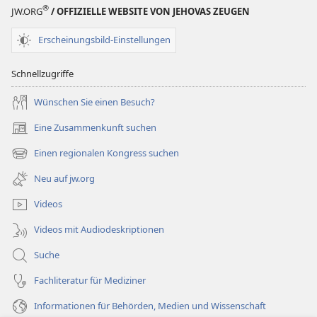
®
JW.ORG
/ OFFIZIELLE WEBSITE VON JEHOVAS ZEUGEN
Erscheinungsbild-Einstellungen
Schnellzugriffe
Wünschen Sie einen Besuch?
Eine Zusammenkunft suchen
(öffnet
neues
Einen regionalen Kongress suchen
(öffnet
Fenster)
neues
Neu auf jw.org
Fenster)
Videos
Videos mit Audiodeskriptionen
Suche
Fachliteratur für Mediziner
Informationen für Behörden, Medien und Wissenschaft