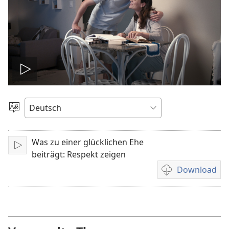
Video
abspielen
Sprache
auswählen
Was zu einer glücklichen Ehe
Abspielen
beiträgt: Respekt zeigen
Download
Downloadoption
für
Video