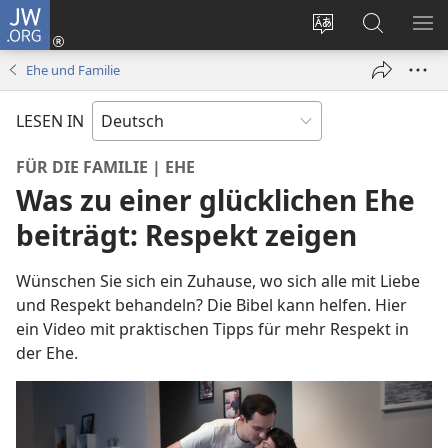
JW.ORG
Anmelden
(öffnet
Websitesprache
Suche
ME
neues
ändern
EI
Ehe und Familie
Fenster)
LESEN IN
FÜR DIE FAMILIE | EHE
Was zu einer glücklichen Ehe
beiträgt: Respekt zeigen
Wünschen Sie sich ein Zuhause, wo sich alle mit Liebe
und Respekt behandeln? Die Bibel kann helfen. Hier
ein Video mit praktischen Tipps für mehr Respekt in
der Ehe.