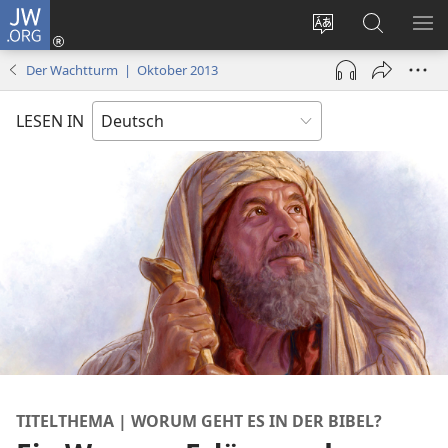
JW.ORG
Anmelden
(öffnet
Websitesprache
Suche
ME
neues
ändern
EI
Der Wachtturm | Oktober 2013
Fenster)
LESEN IN
TITELTHEMA | WORUM GEHT ES IN DER BIBEL?