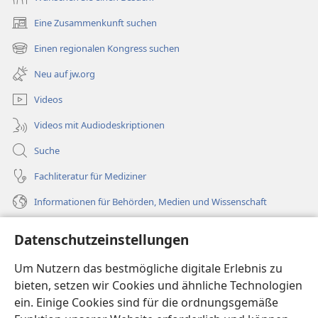
Eine Zusammenkunft suchen
(öffnet
neues
Einen regionalen Kongress suchen
(öffnet
Fenster)
neues
Neu auf jw.org
Fenster)
Videos
Videos mit Audiodeskriptionen
Suche
Fachliteratur für Mediziner
Informationen für Behörden, Medien und Wissenschaft
Hilfe
Datenschutzeinstellungen
Spenden
Um Nutzern das bestmögliche digitale Erlebnis zu
(öffnet
neues
bieten, setzen wir Cookies und ähnliche Technologien
Fenster)
ein. Einige Cookies sind für die ordnungsgemäße
Wachtturm ONLINE-BIBLIOTHEK
(öffnet