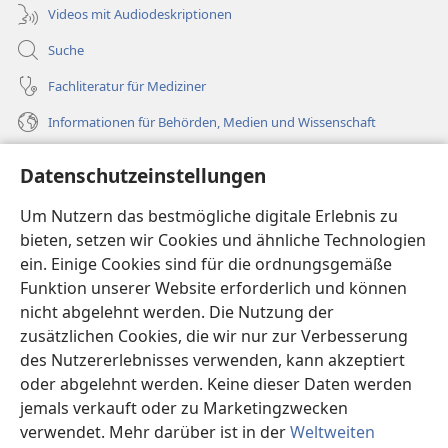
Videos mit Audiodeskriptionen
Suche
Fachliteratur für Mediziner
Informationen für Behörden, Medien und Wissenschaft
Hilfe
Datenschutzeinstellungen
Spenden
Um Nutzern das bestmögliche digitale Erlebnis zu
(öffnet
neues
bieten, setzen wir Cookies und ähnliche Technologien
Fenster)
ein. Einige Cookies sind für die ordnungsgemäße
Wachtturm ONLINE-BIBLIOTHEK
(öffnet
Funktion unserer Website erforderlich und können
neues
®
JW Hub
nicht abgelehnt werden. Die Nutzung der
Fenster)
(öffnet
zusätzlichen Cookies, die wir nur zur Verbesserung
neues
®
JW Library
Fenster)
des Nutzererlebnisses verwenden, kann akzeptiert
oder abgelehnt werden. Keine dieser Daten werden
®
Watchtower Library
jemals verkauft oder zu Marketingzwecken
verwendet. Mehr darüber ist in der
Weltweiten