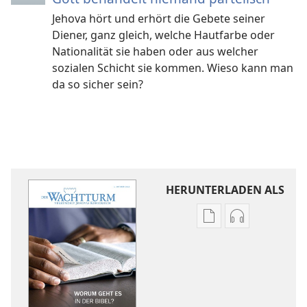
Jehova hört und erhört die Gebete seiner
Diener, ganz gleich, welche Hautfarbe oder
Nationalität sie haben oder aus welcher
sozialen Schicht sie kommen. Wieso kann man
da so sicher sein?
HERUNTERLADEN ALS
Downloadoptione
Downloadopt
für
für
Veröffentlichunge
Audio
DER
DER
WACHTTURM
WACHTTURM
Worum
Worum