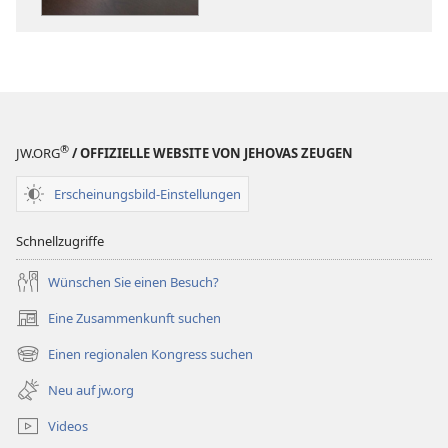
geht
geht
es
es
in
in
der
der
Bibel?
Bibel?
®
JW.ORG
/ OFFIZIELLE WEBSITE VON JEHOVAS ZEUGEN
Erscheinungsbild-Einstellungen
Schnellzugriffe
Wünschen Sie einen Besuch?
Eine Zusammenkunft suchen
(öffnet
neues
Einen regionalen Kongress suchen
(öffnet
Fenster)
neues
Neu auf jw.org
Fenster)
Videos