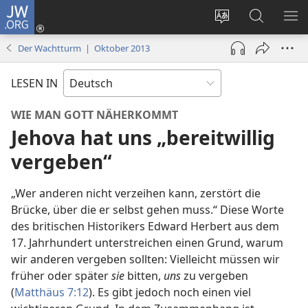
JW.ORG
Anmelden
(öffnet
Websitesprache
Suche
ME
neues
ändern
EI
Der Wachtturm | Oktober 2013
Fenster)
LESEN IN
WIE MAN GOTT NÄHERKOMMT
Jehova hat uns „bereitwillig
vergeben“
„Wer anderen nicht verzeihen kann, zerstört die
Brücke, über die er selbst gehen muss.“ Diese Worte
des britischen Historikers Edward Herbert aus dem
17. Jahrhundert unterstreichen einen Grund, warum
wir anderen vergeben sollten: Vielleicht müssen wir
früher oder später
sie
bitten,
uns
zu vergeben
(
Matthäus 7:12
). Es gibt jedoch noch einen viel