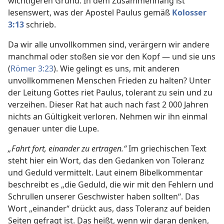
wichtigeren Grund. In dem Zusammenhang ist
lesenswert, was der Apostel Paulus gemäß
Kolosser
3:13
schrieb.
Da wir alle unvollkommen sind, verärgern wir andere
manchmal oder stoßen sie vor den Kopf — und sie uns
(
Römer 3:23
). Wie gelingt es uns, mit anderen
unvollkommenen Menschen Frieden zu halten? Unter
der Leitung Gottes riet Paulus, tolerant zu sein und zu
verzeihen. Dieser Rat hat auch nach fast 2 000 Jahren
nichts an Gültigkeit verloren. Nehmen wir ihn einmal
genauer unter die Lupe.
„Fahrt fort, einander zu ertragen.“
Im griechischen Text
steht hier ein Wort, das den Gedanken von Toleranz
und Geduld vermittelt. Laut einem Bibelkommentar
beschreibt es „die Geduld, die wir mit den Fehlern und
Schrullen unserer Geschwister haben sollten“. Das
Wort „einander“ drückt aus, dass Toleranz auf beiden
Seiten gefragt ist. Das heißt, wenn wir daran denken,