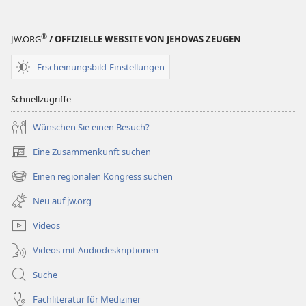
®
JW.ORG
/ OFFIZIELLE WEBSITE VON JEHOVAS ZEUGEN
Erscheinungsbild-Einstellungen
Schnellzugriffe
Wünschen Sie einen Besuch?
Eine Zusammenkunft suchen
(öffnet
neues
Einen regionalen Kongress suchen
(öffnet
Fenster)
neues
Neu auf jw.org
Fenster)
Videos
Videos mit Audiodeskriptionen
Suche
Fachliteratur für Mediziner