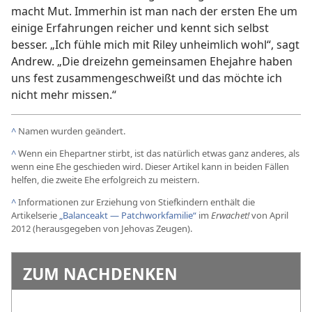
macht Mut. Immerhin ist man nach der ersten Ehe um
einige Erfahrungen reicher und kennt sich selbst
besser. „Ich fühle mich mit Riley unheimlich wohl“, sagt
Andrew. „Die dreizehn gemeinsamen Ehejahre haben
uns fest zusammengeschweißt und das möchte ich
nicht mehr missen.“
^
Namen wurden geändert.
^
Wenn ein Ehepartner stirbt, ist das natürlich etwas ganz anderes, als
wenn eine Ehe geschieden wird. Dieser Artikel kann in beiden Fällen
helfen, die zweite Ehe erfolgreich zu meistern.
^
Informationen zur Erziehung von Stiefkindern enthält die
Artikelserie
„Balanceakt — Patchworkfamilie“
im
Erwachet!
von April
2012 (herausgegeben von Jehovas Zeugen).
ZUM NACHDENKEN