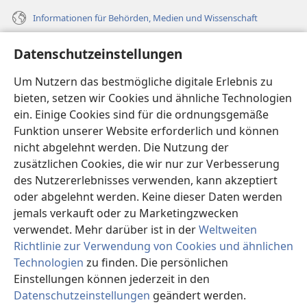
Informationen für Behörden, Medien und Wissenschaft
Hilfe
Datenschutzeinstellungen
Spenden
Um Nutzern das bestmögliche digitale Erlebnis zu
(öffnet
neues
bieten, setzen wir Cookies und ähnliche Technologien
Fenster)
ein. Einige Cookies sind für die ordnungsgemäße
Wachtturm ONLINE-BIBLIOTHEK
(öffnet
Funktion unserer Website erforderlich und können
neues
®
JW Hub
nicht abgelehnt werden. Die Nutzung der
Fenster)
(öffnet
zusätzlichen Cookies, die wir nur zur Verbesserung
neues
®
JW Library
Fenster)
des Nutzererlebnisses verwenden, kann akzeptiert
oder abgelehnt werden. Keine dieser Daten werden
®
Watchtower Library
jemals verkauft oder zu Marketingzwecken
verwendet. Mehr darüber ist in der
Weltweiten
Richtlinie zur Verwendung von Cookies und ähnlichen
Technologien
zu finden. Die persönlichen
Einstellungen können jederzeit in den
Copyright
© 2026 Watch Tower Bible and Tract Society of Pennsylvania.
NUTZUNGSBEDINGUNGEN
|
DATENSCHUTZERKLÄRUNG
|
Datenschutzeinstellungen
geändert werden.
In
DATENSCHUTZEINSTELLUNGEN